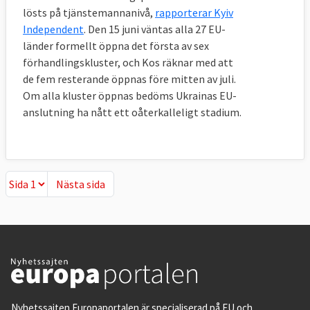
lösts på tjänstemannanivå,
rapporterar Kyiv
Independent
. Den 15 juni väntas alla 27 EU-
länder formellt öppna det första av sex
förhandlingskluster, och Kos räknar med att
de fem resterande öppnas före mitten av juli.
Om alla kluster öppnas bedöms Ukrainas EU-
anslutning ha nått ett oåterkalleligt stadium.
Nästa sida
Nästa sida
Nyhetssajten Europaportalen är specialiserad på EU och