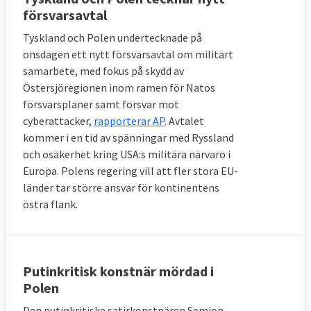
försvarsavtal
Tyskland och Polen undertecknade på
onsdagen ett nytt försvarsavtal om militärt
samarbete, med fokus på skydd av
Östersjöregionen inom ramen för Natos
försvarsplaner samt försvar mot
cyberattacker,
rapporterar AP
. Avtalet
kommer i en tid av spänningar med Ryssland
och osäkerhet kring USA:s militära närvaro i
Europa. Polens regering vill att fler stora EU-
länder tar större ansvar för kontinentens
östra flank.
Putinkritisk konstnär mördad i
Polen
Den putinkritiske satirkonstnären Semjon