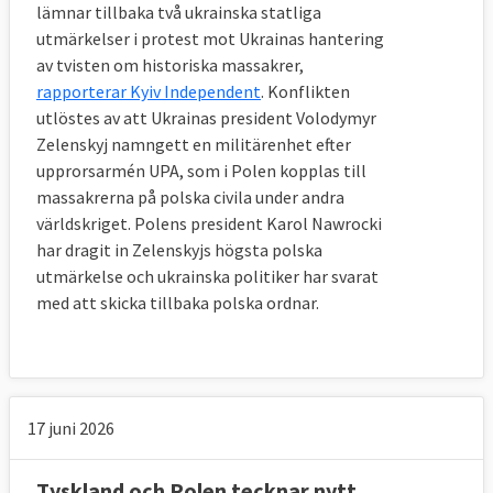
lämnar tillbaka två ukrainska statliga
utmärkelser i protest mot Ukrainas hantering
av tvisten om historiska massakrer,
rapporterar Kyiv Independent
. Konflikten
utlöstes av att Ukrainas president Volodymyr
Zelenskyj namngett en militärenhet efter
upprorsarmén UPA, som i Polen kopplas till
massakrerna på polska civila under andra
världskriget. Polens president Karol Nawrocki
har dragit in Zelenskyjs högsta polska
utmärkelse och ukrainska politiker har svarat
med att skicka tillbaka polska ordnar.
17 juni 2026
Tyskland och Polen tecknar nytt