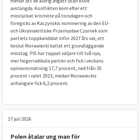
menar att de aldrig avgått utan blivit
avstängda. Konflikten kom efter ett
misslyckat krismöte på torsdagen och
föregicks av Kaczynskis nominering av den EU-
och Ukrainakritiske Przemysław Czarnek som
partiets toppkandidat inför 2027 års val, ett
beslut Morawiecki kallat ett grundläggande
misstag. PiS har tappat väljare till två nya,
mer högerradikala partier och fick i veckans
opinionsmätning 17,7 procent, ned från 35
procent i valet 2023, medan Morawieckis
anhängare fick 6,2 procent.
17 juli 2026
Polen åtalar ung man för