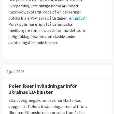
Skrepetskyj, vars riktiga namn är Robert
Kuzovkov, sköts till döds på en parkering i
polska Biała Podlaska på tisdagen,
enligt SVT
.
Polsk polis har gripit två belarusiska
medborgare som nu utreds för mordet, som
enligt åklagarkammaren skedde under
avrättningsliknande former.
9 juni 2026
Polen löser invändningar inför
Ukrainas EU-kluster
EU:s utvidgningskommissionär Marta Kos
uppger att Polens invändningar mot att föra
Ukrainas EU-anslutningsprocess framåt har