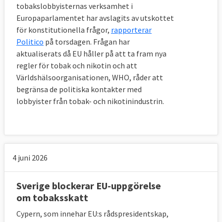
tobakslobbyisternas verksamhet i
nikotin) regleras för första gången på EU-
Europaparlamentet har avslagits av utskottet
nivå.
för konstitutionella frågor,
rapporterar
Politico
på torsdagen. Frågan har
EU-länderna beslutar själva om bland annat
aktualiserats då EU håller på att ta fram nya
smakämnen och åldersgränser för e-
regler för tobak och nikotin och att
cigaretter.
Världshälsoorganisationen, WHO, råder att
begränsa de politiska kontakter med
Gemensamma regler införs om högsta
lobbyister från tobak- och nikotinindustrin.
nikotinhalt för e-cigaretter och största
volym för patroner med nikotinhaltig
vätska.
Behållarna måste vara barnsäkra och
4 juni 2026
läckagesäkra.
Sverige blockerar EU-uppgörelse
Hälsovarningar på e-cigarettpaket, lista på
om tobaksskatt
alla ämnen i produkten samt uppgift om
Cypern, som innehar EU:s rådspresidentskap,
nikotininnehåll blir obligatoriskt.