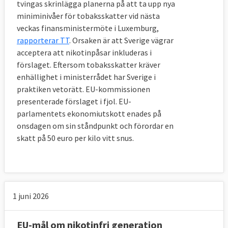
tvingas skrinlägga planerna på att ta upp nya
Reklam på paketen tillåts inte.
miniminivåer för tobaksskatter vid nästa
veckas finansministermöte i Luxemburg,
rapporterar TT
. Orsaken är att Sverige vägrar
acceptera att nikotinpåsar inkluderas i
förslaget. Eftersom tobaksskatter kräver
enhällighet i ministerrådet har Sverige i
praktiken vetorätt. EU-kommissionen
presenterade förslaget i fjol. EU-
parlamentets ekonomiutskott enades på
onsdagen om sin ståndpunkt och förordar en
skatt på 50 euro per kilo vitt snus.
1 juni 2026
EU-mål om nikotinfri generation