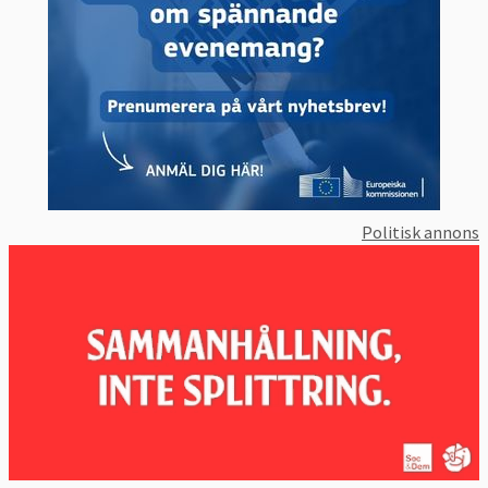
rökfria tobaksprodukter.
De EU-länder som vill, får ha ännu strängare
regler om förpackningarna eller införa krav
på neutrala förpackningar, där företagets
logga alltså inte syns.
Smaker
Politisk annons
Aromämnen i cigaretter och rulltobak får
inte användas i sådana mängder att
produkten får en ”karakteristisk” smak
annan än tobak. Det innebär att
mentolcigaretter helt och hållet kommer att
förbjudas, efter en utfasningstid på fyra år.
Cigarrer, cigariller och rökfria
tobaksprodukter undantas från förbudet,