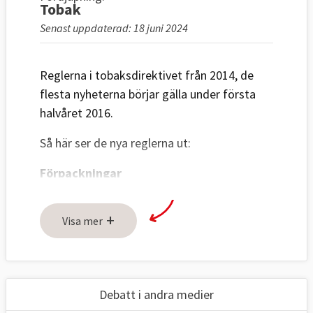
Tobak
Senast uppdaterad: 18 juni 2024
Reglerna i tobaksdirektivet från 2014, de
flesta nyheterna börjar gälla under första
halvåret 2016.
Så här ser de nya reglerna ut:
Förpackningar
Cigarettpaket måste ha obligatoriska text-
+
och bildvarningar som upptar minst 65
Visa mer
procent av paketens fram- och baksida.
Smala cigarettpaket i läppstiftsstil förbjuds.
Debatt i andra medier
Cigarettpaketen måste innehålla minst 20