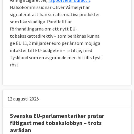
vanliga cigaretter,
rapporterar Euractiv
.
Hälsokommissionär Olivér Várhelyi har
signalerat att han ser alternativa produkter
som lika skadliga. Parallellt är
förhandlingarna om ett nytt EU-
tobaksskattedirektiv – som beräknas kunna
ge EU 11,2 miljarder euro per år som möjliga
intäkter till EU-budgeten – i stiltje, med
Tyskland som en avgörande men hittills tyst
röst.
12 augusti 2025
Svenska EU-parlamentariker pratar
flitigast med tobakslobbyn – trots
avrådan