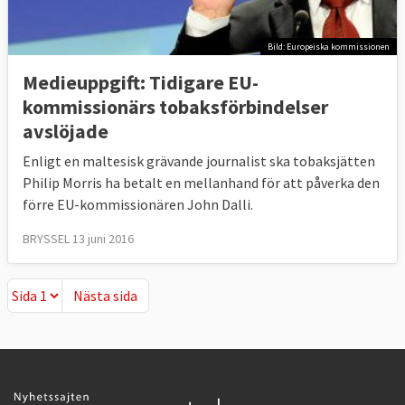
Bild: Europeiska kommissionen
Medieuppgift: Tidigare EU-
kommissionärs tobaksförbindelser
avslöjade
Enligt en maltesisk grävande journalist ska tobaksjätten
Philip Morris ha betalt en mellanhand för att påverka den
förre EU-kommissionären John Dalli.
BRYSSEL 13 juni 2016
Nästa sida
Nästa sida