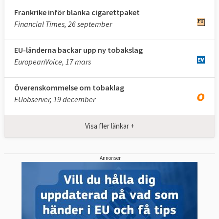
cigaretter.
Frankrike inför blanka cigarettpaket
Financial Times, 26 september
Ingen reklam- eller vilseledande
produktinformation tillåts. Alla påståenden
EU-länderna backar upp ny tobakslag
om livsstilsfördelar, smak,
EuropeanVoice, 17 mars
specialerbjudanden eller antydningar om att
en viss produkt är mindre skadlig (till
Överenskommelse om tobaklag
exempel ”lightcigaretter”) än andra
EUobserver, 19 december
förbjuds.
Även paket med rulltobak måste täckas till
Visa fler länkar +
minst 65 procent med hälsovarningar och
paketeten måste innehålla minst 30 gram
Annonser
tobak.
EU-länderna får ha lite annorlunda regler för
de tobaksprodukter som är ovanligare, till
exempel piptobak, cigarrer, cigariller och