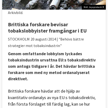
Bild: Jayaprakash R
Arkivbild.
Brittiska forskare bevisar
tobakslobbyister framgångar i EU
STOCKHOLM
20 augusti 2014
| "Behövs bättre
strategier mot tobaksindustrin"
Genom omfattande lobbyism lyckades
tobaksindustrin urvattna EU:s tobaksdirektiv
som antogs tidigare i år. Det hävdar brittiska
forskare som med ny metod ordanalyserat
direktivet.
Brittiska forskare hävdar att de hjälp av
kvantitativ ordanalys av nya EU:s tobaksdirektiv,
från första förslaget till färdig lag, kan se hur