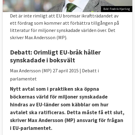
Bild: Fredrik Hjerling
Det är inte rimligt att EU bromsar ikraftträdandet av
ett fördrag som kommer att förbättra tillgången på
litteratur för miljoner synskadade världen över. Det
skriver Max Andersson (MP).
Debatt:
Orimligt EU-bråk håller
synskadade i boksvält
Max Andersson (MP)
27 april 2015
| Debatt i
parlamentet
Nytt avtal som i praktiken ska öppna
böckernas värld för miljoner synskadade
hindras av EU-länder som käbblar om hur
avtalet ska ratificeras. Detta måste få ett slut,
skriver Max Andersson (MP) ansvarig för frågan
i EU-parlamentet.