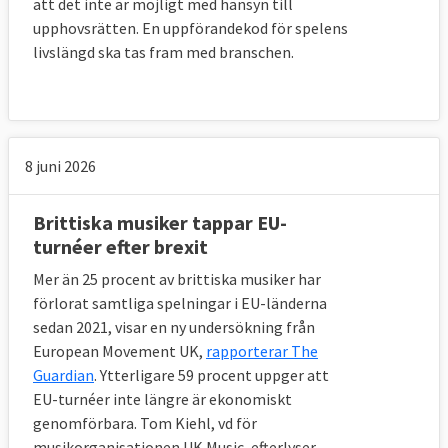
att det inte är möjligt med hänsyn till
upphovsrätten. En uppförandekod för spelens
livslängd ska tas fram med branschen.
8 juni 2026
Brittiska musiker tappar EU-
turnéer efter brexit
Mer än 25 procent av brittiska musiker har
förlorat samtliga spelningar i EU-länderna
sedan 2021, visar en ny undersökning från
European Movement UK,
rapporterar The
Guardian
. Ytterligare 59 procent uppger att
EU-turnéer inte längre är ekonomiskt
genomförbara. Tom Kiehl, vd för
musikorganisationen UK Music, efterlyser