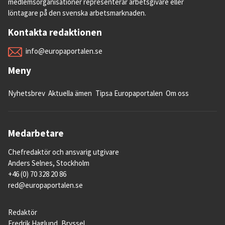
medlemsorganisationer representerar arbetsgivare eller
löntagare på den svenska arbetsmarknaden.
Kontakta redaktionen
info@europaportalen.se
Meny
Nyhetsbrev
Aktuella ämen
Tipsa Europaportalen
Om oss
Medarbetare
Chefredaktör och ansvarig utgivare
Anders Selnes, Stockholm
+46 (0) 70 328 20 86
red@europaportalen.se
Redaktör
Fredrik Haglund, Bryssel