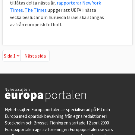
tillåtas delta nästa år,
rapporterar New York
Times
.
The Times
uppger att UEFA i nästa
vecka beslutar om huruvida Israel ska stängas
av från europeisk fotboll.
Nästa sida
Nästa sida
Nyhetssajten Europaportalen är specialiserad på EU och
Europa med opartisk bevakning från egna redaktioner i
Stockholm och Bryssel. Tidningen startade 12 april 2000.
Europaportalen ägs av föreningen Europaportalen.se vars