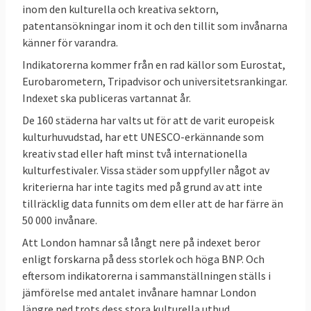
inom den kulturella och kreativa sektorn,
patentansökningar inom it och den tillit som invånarna
känner för varandra.
Indikatorerna kommer från en rad källor som Eurostat,
Eurobarometern, Tripadvisor och universitetsrankingar.
Indexet ska publiceras vartannat år.
De 160 städerna har valts ut för att de varit europeisk
kulturhuvudstad, har ett UNESCO-erkännande som
kreativ stad eller haft minst två internationella
kulturfestivaler. Vissa städer som uppfyller något av
kriterierna har inte tagits med på grund av att inte
tillräcklig data funnits om dem eller att de har färre än
50 000 invånare.
Att London hamnar så långt nere på indexet beror
enligt forskarna på dess storlek och höga BNP. Och
eftersom indikatorerna i sammanställningen ställs i
jämförelse med antalet invånare hamnar London
längre ned trots dess stora kulturella utbud.