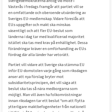
Sverigedemokraterna antog vid möte i
Västerås i fredags framgår att partiet vill se
en
omfattande och oberoende utvärdering av
Sveriges EU-medlemskap. Vidare föreslås att
EU:s uppgifter och makt ska minskas
väsentligt och att fler EU-beslut som
länderna i dag tar med kvalificerad majoritet
istället ska tas med krav på enhällighet. Dessa
förändringar kräver en omförhandling av EU:s
fördrag där alla länder har vetorätt.
Partiet vill vidare att Sverige ska stämma EU
inför EU-domstolen varje gång som riksdagen
anser att nya förslag bryter mot
subsidiaritetsprincipen, det vill säga att
beslut ska tas så nära medborgarna som
möjligt. Man vill även ha folkomröstningar
innan riksdagen tar ett beslut “
om att flytta
ytterligare maktbefogenheter från nationell