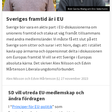
Bild: Cecilia Modig och Elin Söderholm
Sveriges framtid är i EU
Sverige bör vara en aktiv part i EU-diskussionerna om
unionens framtid och staka ut väg framåt tillsammans
med andra medlemsländer. Vi måste få ett slut på ett
Sverige som sitter och surar i ett hörn, dags att i stället
kavla upp ärmarna och öppensinnat delta i diskussionen
om Europas framtid. Vi vill se ett Sverige i Europas
absoluta kärna. Det skriver Alex Nilsson och Edvin
Mårtenson Liberala ungdomsförbundet.
Alex Nilsson och Edvin Mårtenson (L) 27 november 2023
SD vill utreda EU-medlemskap och
ändra fördragen
I “
Principer för EU-politik
” som