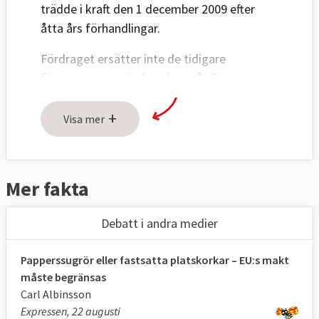
trädde i kraft den 1 december 2009 efter
åtta års förhandlingar.
Fördraget ersätter inte de tidigare
fördragen utan ändrar dem på olika
områden. Fördraget kan jämföras med en
+
grundlag som reglerar det viktigaste men
Visa mer
som dessutom är svår att ändra.
Med
Mer fakta
Lissabonfördraget
fick
Europaparlamentet
större
makt när det gäller lagstiftning och EU:s
Debatt i andra medier
budget. Det kan även besluta om EU:s
internationella avtal. Tidigare
Papperssugrör eller fastsatta platskorkar – EU:s makt
hade
ministerrådet
mycket av den politiska
måste begränsas
makten men får med fördraget, som
Carl Albinsson
huvudregel, dela den med parlamentet.
Expressen, 22 augusti