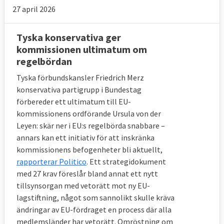
27 april 2026
konvent tillsattes med representanter från
de nationella parlamenten och regeringarna.
Tyska konservativa ger
Det utmynnade senare i ett förslag till en
kommissionen ultimatum om
konstitution för EU. Fördraget röstades
regelbördan
dock ner av folkomröstningar i Frankrike
Tyska förbundskansler Friedrich Merz
och Nederländerna 2005. Kritiker menade
konservativa partigrupp i Bundestag
att fördraget tog för mycket makt från
förbereder ett ultimatum till EU-
medlemsstaterna.
kommissionens ordförande Ursula von der
Leyen: skär ner i EU:s regelbörda snabbare –
Förslaget omarbetades under det tyska
annars kan ett initiativ för att inskränka
ordförandeskapet 2007 och vissa mindre
kommissionens befogenheter bli aktuellt,
förändringar gjordes; bland annat tog
rapporterar Politico
. Ett strategidokument
förslaget om en EU-hymn bort. Fördraget
med 27 krav föreslår bland annat ett nytt
signerades av samtliga EU-ländernas
tillsynsorgan med vetorätt mot ny EU-
regeringschefer i Portugals huvudstad
lagstiftning, något som sannolikt skulle kräva
Lissabon 2007 (därav namnet
ändringar av EU-fördraget en process där alla
Lissabonfördraget). Men även detta fördrag
medlemsländer har vetorätt. Omröstning om