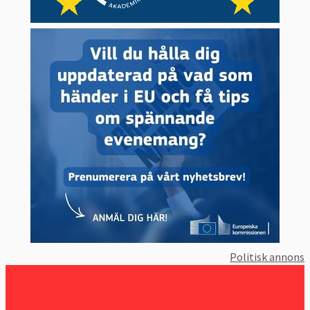
För första gången infördes regler för att
och hur ett land kan lämna EU. EU blev
också en juridisk person.
Med Lissabonfördraget
infördes nya
beslutsregler för ministerrådet. På ett stort
antal områden tas beslut med kvalificerad
majoritet, det vill säga att inget land
ensamt kan blockera ett förslag (veto).
Syftet är att påskynda och effektivisera
beslutsfattandet. Vetorätten kvarstår när
det bland annat gäller utrikes- och
säkerhetspolitiken, skatte- och
socialpolitiken. De nya områdena är bland
Politisk annons
andra polissamarbete, terroristbekämpning
och gränsöverskridande brottslighet.