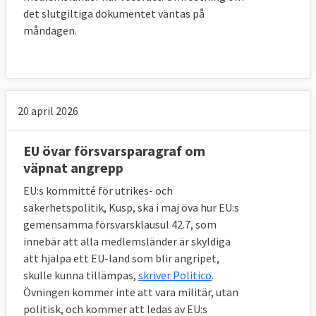
det slutgiltiga dokumentet väntas på
kom att möta motstånd denna gång från
måndagen.
Irland, där en folkomröstning sade nej till
förslaget i juni 2008. En orsak ansågs vara
att irländarna var oroliga att alltför mycket
beslutanderätt skulle flyttas till EU. EU
beslutade då att göra ett politiskt uttalande
20 april 2026
att fördraget varken påverkar Irlands
neutralitetspolitik eller etiska frågor såsom
EU övar försvarsparagraf om
väpnat angrepp
den restriktiva abortpolitiken. Dessutom
beslutades att alla länder skulle garanteras
EU:s kommitté för utrikes- och
en kommissionär.
säkerhetspolitik, Kusp, ska i maj öva hur EU:s
gemensamma försvarsklausul 42.7, som
Vid en ny
folkomröstning i oktober 2009
innebär att alla medlemsländer är skyldiga
sade en stor majoritet av irländarna ja till
att hjälpa ett EU-land som blir angripet,
fördraget. Några dagar efter det irländska
skulle kunna tillämpas,
skriver Politico
.
Övningen kommer inte att vara militär, utan
beslutet meddelade den
politisk, och kommer att ledas av EU:s
dåvarande tjeckiske presidenten Václav