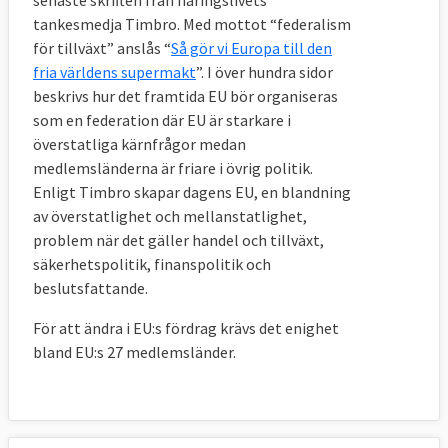
senaste skriften från näringslivets
medborgerliga, politiska, ekonomiska och
tankesmedja Timbro. Med mottot “federalism
sociala rättigheter. Storbritannien, Polen
för tillväxt” anslås “
Så gör vi Europa till den
och Tjeckien kom från start efter egen
fria världens supermakt
”. I över hundra sidor
begäran inte att beröras fullt ut av de nya
beskrivs hur det framtida EU bör organiseras
rättigheterna. Det infördes också en
som en federation där EU är starkare i
solidaritetsklausul där länderna ska hjälpa
överstatliga kärnfrågor medan
varandra vid naturkatastrofer,
medlemsländerna är friare i övrig politik.
Enligt Timbro skapar dagens EU, en blandning
terrorattacker eller katastrofer som
av överstatlighet och mellanstatlighet,
orsakas av människor.
problem när det gäller handel och tillväxt,
Lissabonfördraget reglerar säkerhets- och
säkerhetspolitik, finanspolitik och
beslutsfattande.
försvarspolitik där grupper av länder kan
ingå ett djupare samarbete. Här behåller
För att ändra i EU:s fördrag krävs det enighet
dock länderna sin vetorätt.
bland EU:s 27 medlemsländer.
Diskussionerna om
ett nytt fördrag
började redan efter att de senaste fördraget
Nicefördraget var klart 2001. Ett särskilt