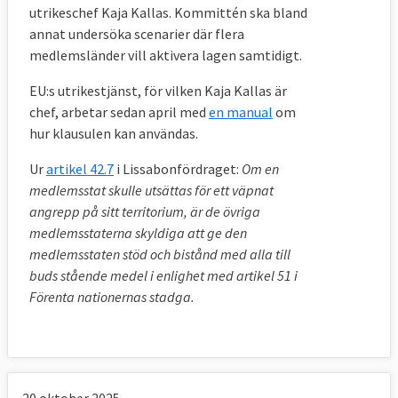
utrikeschef Kaja Kallas. Kommittén ska bland
Klaus att även Tjeckien ville ha bindande
annat undersöka scenarier där flera
undantag för rättighetsstadgan som
medlemsländer vill aktivera lagen samtidigt.
tidigare Polen och Storbritannien förhandlat
sig fram. Tjeckien fick det som en eftergift
EU:s utrikestjänst, för vilken Kaja Kallas är
chef, arbetar sedan april med
en manual
om
för att få fördraget i hamn. Därmed hade
hur klausulen kan användas.
alla länder slutligen godkänt
Lissabonfördraget och fördraget kunde
Ur
artikel 42.7
i Lissabonfördraget:
Om en
träda i kraft den 1 december 2009 under det
medlemsstat skulle utsättas för ett väpnat
svenska ordförandeskapet, åtta år efter de
angrepp på sitt territorium, är de övriga
medlemsstaterna skyldiga att ge den
första samtalen i Laeken 2001.
medlemsstaten stöd och bistånd med alla till
buds stående medel i enlighet med artikel 51 i
Förenta nationernas stadga.