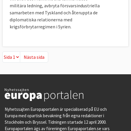
militära ledning, avbryta försvarsindustriella
samarbeten med Tyskland och återuppta de
diplomatiska relationerna med
krigsförbrytarregimen i Syrien.
Nästa sida
Nästa sida
Nyhetssajten Europaportalen är specialiserad på EU och
Europa med opartisk bevakning från egna redaktioner i
Stockholm och Bryssel. Tidningen startade 12 april 2000.
Europaportalen ägs av föreningen Europaportalen.se vars