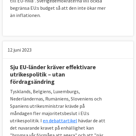
till EU-nivå”.
Sverigedemokraterna vill också
begränsa EU:s budget så att den inte ökar mer
än inflationen.
12 juni 2023
Sju EU-länder kräver effektivare
utrikespolitik – utan
fördragsändring
Tysklands, Belgiens, Luxemburgs,
Nederländernas, Rumäniens, Sloveniens och
Spaniens utrikesministrar krävde på
måndagen fler majoritetsbeslut i EU:s
utrikespolitik. I
en debattartikel
hävdar de att
det nuvarande kravet på enhällighet kan
"bromsa vår förmåga att agera" och att "när