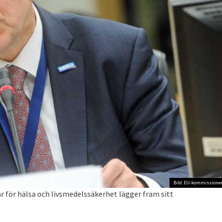
Bild: EU-kommissione
 för hälsa och livsmedelssäkerhet lägger fram sitt