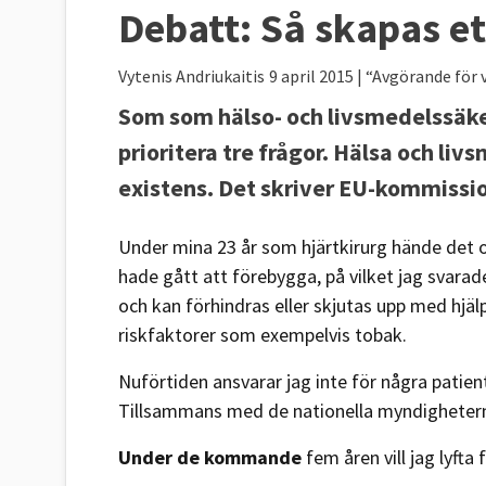
Debatt:
Så skapas et
Vytenis Andriukaitis
9 april 2015
| “Avgörande för 
Som som hälso- och livsmedelssäk
prioritera tre frågor. Hälsa och li
existens. Det skriver EU-kommissio
Under mina 23 år som hjärtkirurg hände det 
hade gått att förebygga, på vilket jag svarad
och kan förhindras eller skjutas upp med hj
riskfaktorer som exempelvis tobak.
Nuförtiden ansvarar jag inte för några patien
Tillsammans med de nationella myndigheterna 
Under de kommande
fem åren vill jag lyfta