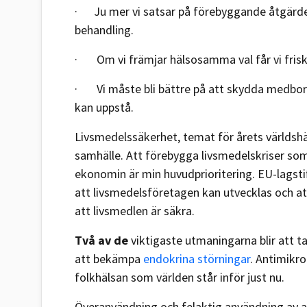
· Ju mer vi satsar på förebyggande åtgärde
behandling.
· Om vi främjar hälsosamma val får vi frisk
· Vi måste bli bättre på att skydda medborga
kan uppstå.
Livsmedelssäkerhet, temat för årets världshäl
samhälle. Att förebygga livsmedelskriser som
ekonomin är min huvudprioritering. EU-lagsti
att livsmedelsföretagen kan utvecklas och at
att livsmedlen är säkra.
Två av de
viktigaste utmaningarna blir att 
att bekämpa
endokrina störningar
. Antimikro
folkhälsan som världen står inför just nu.
Överanvändning och felaktig användning av ant