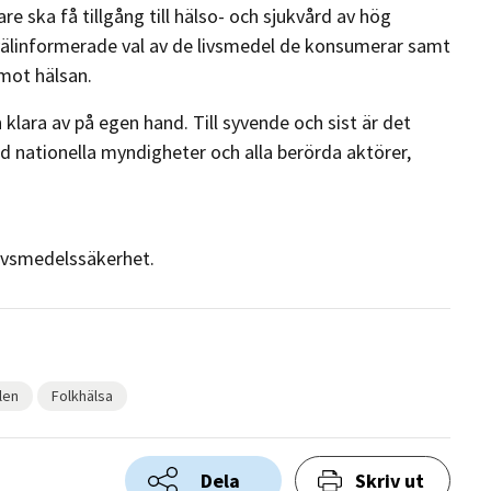
 ska få tillgång till hälso- och sjukvård av hög
 välinformerade val av de livsmedel de konsumerar samt
mot hälsan.
lara av på egen hand. Till syvende och sist är det
 nationella myndigheter och alla berörda aktörer,
ivsmedelssäkerhet.
len
Folkhälsa
Dela
Skriv ut