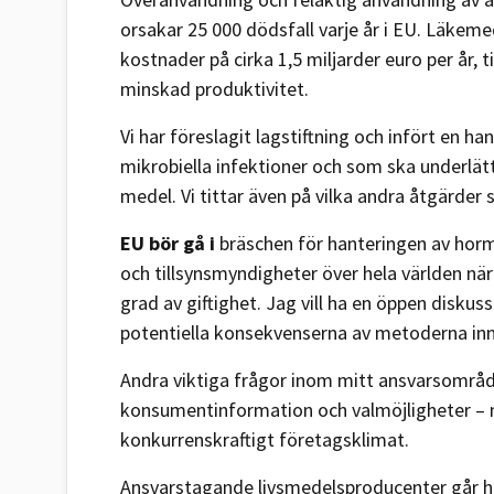
orsakar 25 000 dödsfall varje år i EU. Läkem
kostnader på cirka 1,5 miljarder euro per år, t
minskad produktivitet.
Vi har föreslagit lagstiftning och infört en h
mikrobiella infektioner och som ska underlät
medel. Vi tittar även på vilka andra åtgärder 
EU bör gå i
bräschen för hanteringen av horm
och tillsynsmyndigheter över hela världen när
grad av giftighet. Jag vill ha en öppen disk
potentiella konsekvenserna av metoderna innan
Andra viktiga frågor inom mitt ansvarsområde
konsumentinformation och valmöjligheter – m
konkurrenskraftigt företagsklimat.
Ansvarstagande livsmedelsproducenter går h