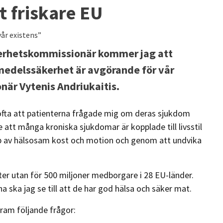
t friskare EU
vår existens”
erhetskommissionär kommer jag att
vsmedelssäkerhet är avgörande för vår
när Vytenis Andriukaitis.
ofta att patienterna frågade mig om deras sjukdom
e att många kroniska sjukdomar är kopplade till livsstil
älp av hälsosam kost och motion och genom att undvika
ter utan för 500 miljoner medborgare i 28 EU-länder.
ska jag se till att de har god hälsa och säker mat.
 fram följande frågor: