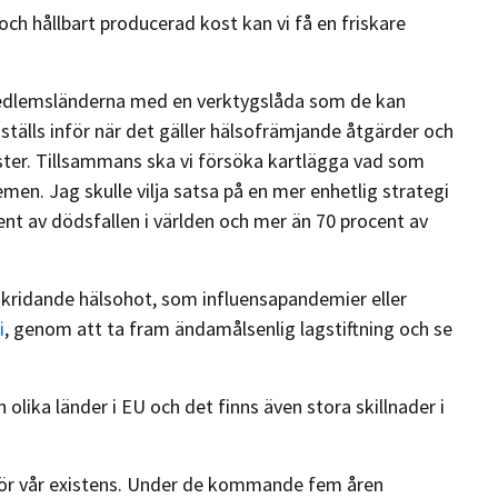
ch hållbart producerad kost kan vi få en friskare
 medlemsländerna med en verktygslåda som de kan
älls inför när det gäller hälsofrämjande åtgärder och
nster. Tillsammans ska vi försöka kartlägga vad som
men. Jag skulle vilja satsa på en mer enhetlig strategi
ent av dödsfallen i världen och mer än 70 procent av
rskridande hälsohot, som influensapandemier eller
i
, genom att ta fram ändamålsenlig lagstiftning och se
 olika länder i EU och det finns även stora skillnader i
för vår existens. Under de kommande fem åren