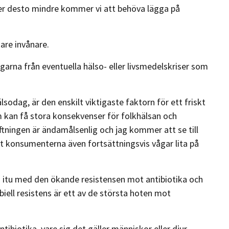
r desto mindre kommer vi att behöva lägga på
are invånare.
rna från eventuella hälso- eller livsmedelskriser som
sodag, är den enskilt viktigaste faktorn för ett friskt
 kan få stora konsekvenser för folkhälsan och
ftningen är ändamålsenlig och jag kommer att se till
t konsumenterna även fortsättningsvis vågar lita på
ta itu med den ökande resistensen mot antibiotika och
biell resistens är ett av de största hoten mot
ibiotika, vare sig det gäller människor eller djur,