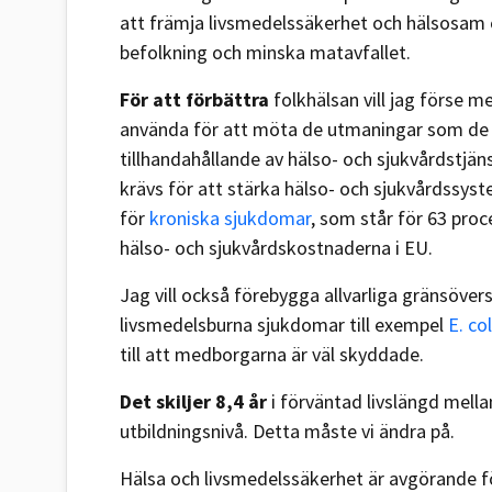
att främja livsmedelssäkerhet och hälsosam o
befolkning och minska matavfallet.
För att förbättra
folkhälsan vill jag förse
använda för att möta de utmaningar som de st
tillhandahållande av hälso- och sjukvårdstjä
krävs för att stärka hälso- och sjukvårdssyste
för
kroniska sjukdomar
, som står för 63 proc
hälso- och sjukvårdskostnaderna i EU.
Jag vill också förebygga allvarliga gränsöve
livsmedelsburna sjukdomar till exempel
E. col
till att medborgarna är väl skyddade.
Det skiljer 8,4 år
i förväntad livslängd mellan
utbildningsnivå. Detta måste vi ändra på.
Hälsa och livsmedelssäkerhet är avgörande 