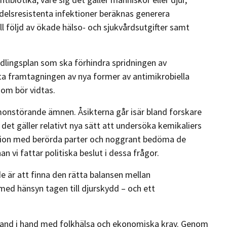
edelsresistenta infektioner beräknas generera
ill följd av ökade hälso- och sjukvårdsutgifter samt
andlingsplan som ska förhindra spridningen av
ta framtagningen av nya former av antimikrobiella
som bör vidtas.
onstörande ämnen. Åsikterna går isär bland forskare
 det gäller relativt nya sätt att undersöka kemikaliers
ussion med berörda parter och noggrant bedöma de
 vi fattar politiska beslut i dessa frågor.
 är att finna den rätta balansen mellan
ed hänsyn tagen till djurskydd – och ett
and i hand med folkhälsa och ekonomiska krav. Genom