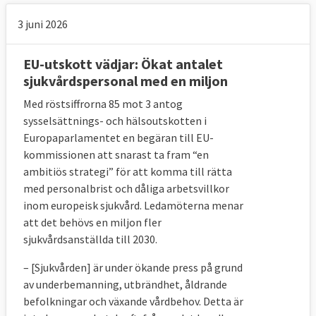
3 juni 2026
EU-utskott vädjar: Ökat antalet
sjukvårdspersonal med en miljon
Med röstsiffrorna 85 mot 3 antog
sysselsättnings- och hälsoutskotten i
Europaparlamentet en begäran till EU-
kommissionen att snarast ta fram “en
ambitiös strategi” för att komma till rätta
med personalbrist och dåliga arbetsvillkor
inom europeisk sjukvård. Ledamöterna menar
att det behövs en miljon fler
sjukvårdsanställda till 2030.
– [Sjukvården] är under ökande press på grund
av underbemanning, utbrändhet, åldrande
befolkningar och växande vårdbehov. Detta är