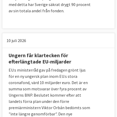
med detta har Sverige säkrat drygt 90 procent
av sin totala andel från fonden.
10 juli 2026
Ungern får klartecken för
efterlängtade EU-miljarder
EU:s ministerråd gav på fredagen grönt ljus
för en ny ungersk plan inom EU:s stora
coronafond, värd 10 miljarder euro. Det är en
summa som motsvarar över fyra procent av
Ungerns BNP. Beslutet kommer efter att
landets förra plan under den förre
premiärministern Viktor Orbán bedömts som
"inte längre genomförbar". Den nye