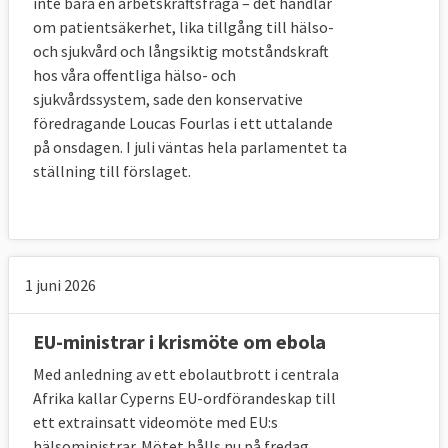
inte bara en arbetskraftsfråga – det handlar
om patientsäkerhet, lika tillgång till hälso-
och sjukvård och långsiktig motståndskraft
hos våra offentliga hälso- och
sjukvårdssystem, sade den konservative
föredragande Loucas Fourlas i ett uttalande
på onsdagen. I juli väntas hela parlamentet ta
ställning till förslaget.
1 juni 2026
EU-ministrar i krismöte om ebola
Med anledning av ett ebolautbrott i centrala
Afrika kallar Cyperns EU-ordförandeskap till
ett extrainsatt videomöte med EU:s
hälsoministrar. Mötet hålls nu på fredag,