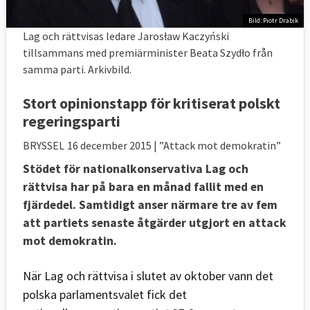
Bild: Piotr Drabik
Lag och rättvisas ledare Jarosław Kaczyński
tillsammans med premiärminister Beata Szydło från
samma parti. Arkivbild.
Stort opinionstapp för kritiserat polskt
regeringsparti
BRYSSEL
16 december 2015
| ”Attack mot demokratin”
Stödet för nationalkonservativa Lag och
rättvisa har på bara en månad fallit med en
fjärdedel. Samtidigt anser närmare tre av fem
att partiets senaste åtgärder utgjort en attack
mot demokratin.
När Lag och rättvisa i slutet av oktober vann det
polska parlamentsvalet fick det