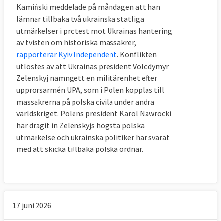
Kamiński meddelade på måndagen att han
lämnar tillbaka två ukrainska statliga
utmärkelser i protest mot Ukrainas hantering
av tvisten om historiska massakrer,
rapporterar Kyiv Independent
. Konflikten
utlöstes av att Ukrainas president Volodymyr
Zelenskyj namngett en militärenhet efter
upprorsarmén UPA, som i Polen kopplas till
massakrerna på polska civila under andra
världskriget. Polens president Karol Nawrocki
har dragit in Zelenskyjs högsta polska
utmärkelse och ukrainska politiker har svarat
med att skicka tillbaka polska ordnar.
17 juni 2026