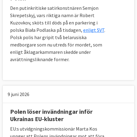
Den putinkritiske satirkonstnären Semjon
Skrepetskyj, vars riktiga namn är Robert
Kuzovkov, sköts till döds på en parkering i
polska Biała Podlaska på tisdagen,
enligt SVT
.
Polsk polis har gripit två belarusiska
medborgare som nu utreds för mordet, som
enligt åklagarkammaren skedde under
avrättningsliknande former.
9 juni 2026
Polen löser invändningar inför
Ukrainas EU-kluster
EU:s utvidgningskommissionär Marta Kos
uppger att Polens invändningar mot att föra