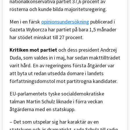
nationalkonservativa partiet 37,6 procent av
rösterna och kunde bilda majoritetsregering.
Men i en färsk
opinionsundersökning
publicerad i
Gazeta Wyborcza har partiet på bara 1,5 månader
har stödet minskat till 27 procent.
Kritiken mot partiet
och dess president Andrzej
Duda, som valdes in i maj, har sedan makttillträdet
varit hård. En av regeringens första åtgärder var
att byta ut redan utsedda domare i landets
författningsdomstol mot partitrogna kandidater.
EU-parlamentets tyske socialdemokratiske
talman Martin Schulz liknade i förra veckan
åtgärderna med en statskupp.
– Det som utspelar sig har karaktär av en
statskupp och är dramatiskt, sade Schulz till radio