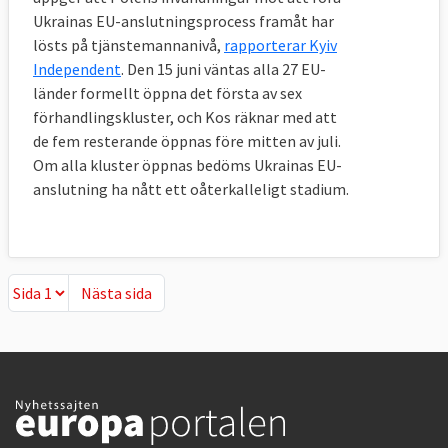
Ukrainas EU-anslutningsprocess framåt har
lösts på tjänstemannanivå,
rapporterar Kyiv
Independent
. Den 15 juni väntas alla 27 EU-
länder formellt öppna det första av sex
förhandlingskluster, och Kos räknar med att
de fem resterande öppnas före mitten av juli.
Om alla kluster öppnas bedöms Ukrainas EU-
anslutning ha nått ett oåterkalleligt stadium.
Nästa sida
Nästa sida