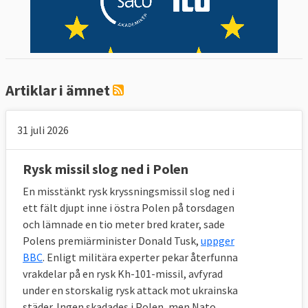
Artiklar i ämnet
31 juli 2026
Rysk missil slog ned i Polen
En misstänkt rysk kryssningsmissil slog ned i
ett fält djupt inne i östra Polen på torsdagen
och lämnade en tio meter bred krater, sade
Polens premiärminister Donald Tusk,
uppger
BBC
. Enligt militära experter pekar återfunna
vrakdelar på en rysk Kh-101-missil, avfyrad
under en storskalig rysk attack mot ukrainska
städer. Ingen skadades i Polen, men Nato