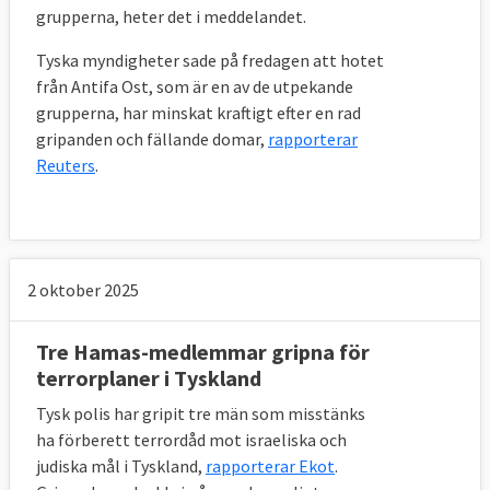
grupperna, heter det i meddelandet.
Den 11 september och terroristattackerna i
Tyska myndigheter sade på fredagen att hotet
USA är starten på diskussioner om ökat
från Antifa Ost, som är en av de utpekande
samarbete för att bekämpa terrorism på
grupperna, har minskat kraftigt efter en rad
EU-nivå. Av de dåvarande 15 EU-länderna
gripanden och fällande domar,
rapporterar
hade bara sex (Storbritannien, Italien,
Reuters
.
Spanien, Grekland, Frankrike och Portugal)
särskild lagstiftning gällande terrorbrott.
Terrorismbekämpning sätts för första
gången på EU:s agenda vid ett extrainsatt
2 oktober 2025
möte för inrikes- och justitieministrarna i
september.
Tre Hamas-medlemmar gripna för
terrorplaner i Tyskland
I december samma år upprättade EU en
Tysk polis har gripit tre män som misstänks
förteckning över personer, grupper och
ha förberett terrordåd mot israeliska och
enheter som anses vara inblandade i
judiska mål i Tyskland,
rapporterar Ekot
.
terroristdåd och som därför omfattas av