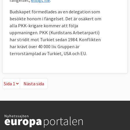
fängelset,
enligt Yle
.
terrorismbekämpning.
Budskapet förmedlades av en delegation som
besökte honom i fängelset. Det är osäkert om
2008
alla PKK-krigare kommer att följa
I december antas ett
direktiv
om skydd av
uppmaningen. PKK (Kurdistans Arbetarparti)
har stridit mot Turkiet sedan 1984. Konflikten
infrastruktur vid terroristattacker.
har krävt över 40 000 liv. Gruppen är
2011
terrorstämplad av Turkiet, USA och EU.
Den 22 juli mördas 77 personer när Anders
Behring Breivik skjuter unga på Utøya och
en bilbomb detoneras i Oslo, Norge.
Nästa sida
Nästa sida
2013
Ministerrådet och EU-parlamentet antar ett
direktiv
om så kallade
sprängämnesprekursorer, ofta olika typer av
kemikalier, som är ämne som kan användas