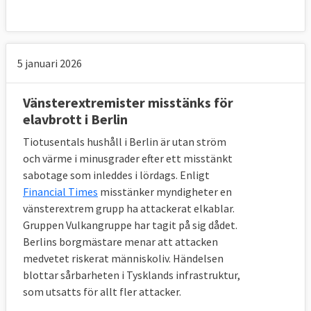
11. Vad är Europeiskt centrum mot
terrorism – ECTC?
5 januari 2026
Europols europeiska centrum mot terrorism,
ECTC
vars huvudsyfte är att optimera
Vänsterextremister misstänks för
användningen av befintliga verktyg som
elavbrott i Berlin
medlemsländerna har för att bekämpa
Tiotusentals hushåll i Berlin är utan ström
terrorism. ECTC kan även underlätta samtal
och värme i minusgrader efter ett misstänkt
och utbyten med länder utanför EU.
sabotage som inleddes i lördags. Enligt
Financial Times
misstänker myndigheter en
12. Vad görs mot radikalisering?
vänsterextrem grupp ha attackerat elkablar.
Gruppen Vulkangruppe har tagit på sig dådet.
Sedan sommaren 2017 träffas en
Berlins borgmästare menar att attacken
expertgrupp mot radikalisering,
HLCEG-R
,
medvetet riskerat människoliv. Händelsen
med deltagare från medlemsländerna. Dess
blottar sårbarheten i Tysklands infrastruktur,
uppdrag är att ta fram ett antal
som utsatts för allt fler attacker.
rekommendationer för hur EU kan stärka