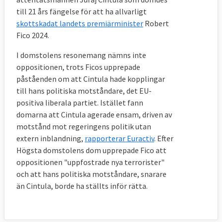
till 21 års fängelse för att ha allvarligt
från mars 2017 definieras terrorist och
skottskadat landets premiärminister
Robert
terroristrelaterade brott.
Fico 2024.
I direktivet framgår bland annat att
I domstolens resonemang nämns inte
uppsåtliga gärningar som kan betraktas
oppositionen, trots Ficos upprepade
som terroristbrott är de som syftar till att
påståenden om att Cintula hade kopplingar
injaga allvarlig fruktan hos en befolkning,
till hans politiska motståndare, det EU-
att tvinga ett offentligt organ eller en
positiva liberala partiet. Istället fann
internationell organisation att utföra eller
domarna att Cintula agerade ensam, driven av
motstånd mot regeringens politik utan
att avstå från att utföra en viss handling,
extern inblandning,
rapporterar Euractiv
. Efter
eller att allvarligt destabilisera eller förstöra
Högsta domstolens dom upprepade Fico att
de grundläggande politiska,
oppositionen "uppfostrade nya terrorister"
konstitutionella, ekonomiska eller sociala
och att hans politiska motståndare, snarare
strukturerna i ett land eller i en
än Cintula, borde ha ställts inför rätta.
internationell organisation.
Hot om att begå en sådan uppsåtlig gärning