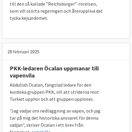
till den så kallade ”Reichsbürger”-rörelsen,
gemensamt gränsskydd för EU-länderna. I
som vill störta regeringen och återuppliva det
ett
uttalande
från mars identifierar
tyska kejsardömet.
medlemsländerna för första gången
kontrollen av de yttre gränserna som en
viktig del av terrorismbekämpning.
I juni antas en uppdaterad
handlingsplan
för
28 februari 2025
att motverka terrorism.
PKK-ledaren Öcalan uppmanar till
2005
vapenvila
Den 7 juli dödas 52 personer vid bombdåd i
Abdullah Öcalan, fängslad ledare för den
London, Storbritannien. EU-ländernas stats-
kurdiska gruppen PKK, vill att striderna mot
och regeringschefer antar i december en
Turkiet upphör och att gruppen upplöses.
EU-strategi för kampen mot terrorism
.
"Jag vädjar om nedläggning av vapen, och jag
tar på mig det historiska ansvaret för denna
2007
vädjan", skriver Öcalan i ett brev från
EU får en samordnare för