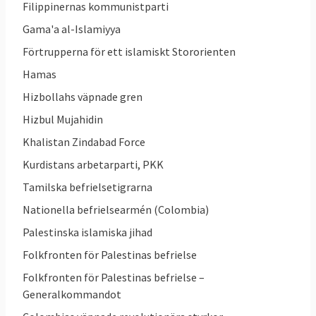
Filippinernas kommunistparti
4. Vad tycker invånarna?
Gama'a al-Islamiyya
Terrorism tillsammans med invandring är de
Förtrupperna för ett islamiskt Stororienten
frågor som invånarna i EU
anser
är de
Hamas
viktigaste för unionen, långt före
Hizbollahs väpnade gren
ekonomiska frågor och klimatet. Att
Hizbul Mujahidin
bekämpa terrorism rankas som en av de
Khalistan Zindabad Force
viktigaste frågorna
bland EU-medborgarna,
svenskarna utgör dock ett undantag som
Kurdistans arbetarparti, PKK
istället ser klimatfrågan som den viktigaste.
Tamilska befrielsetigrarna
Nationella befrielsearmén (Colombia)
5. Vilka databaser ska ingå i
informationsutbytet?
Palestinska islamiska jihad
Folkfronten för Palestinas befrielse
Existerande databaser
Folkfronten för Palestinas befrielse –
SIS
Generalkommandot