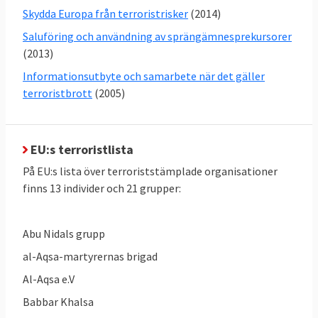
Skydda Europa från terroristrisker
(2014)
skiljer sig åt. Frankrike är ett av de länder
som tydligast driver på i arbetet.
Saluföring och användning av sprängämnesprekursorer
(2013)
3. Vad anser EU-parlamentet?
Informationsutbyte och samarbete när det gäller
terroristbrott
(2005)
EU-parlamentet är medlagstiftare i en del
frågor som har beröring på
terrorismbekämpning. Ledamöterna har
EU:s terroristlista
dessutom genom en rad resolutioner
På EU:s lista över terroriststämplade organisationer
uppmanat medlemsländerna att göra mer
finns 13 individer och 21 grupper:
för att bekämpa terrorism. I EU-
parlamentet finns sedan sommaren 2017
även ett tillfälligt utskott som diskuterar
Abu Nidals grupp
terrorismfrågor. EU-parlamentet håller på
al-Aqsa-martyrernas brigad
att förbereda sin ståndpunkt om bättre
Al-Aqsa e.V
informationsutbyte, så kallad
Babbar Khalsa
interoperabilitet.