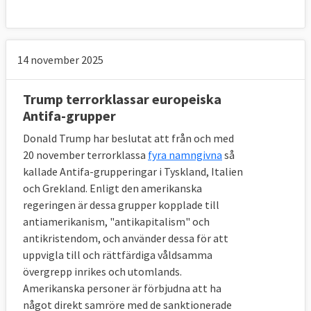
och vidareutveckla det förebyggande
arbetet mot radikalisering. Den lämnade i
december 2017 en första
rapport
.
14 november 2025
Trump terrorklassar europeiska
Terroristattacker 1970-2015
Antifa-grupper
Storbritannien är det EU-land där flest har
Donald Trump har beslutat att från och med
20 november terrorklassa
fyra namngivna
så
dött i terroristattacker mellan 1970 och
kallade Antifa-grupperingar i Tyskland, Italien
2015, därefter Spanien och Frankrike. De
och Grekland. Enligt den amerikanska
allra flesta dödsfallen skedde innan
regeringen är dessa grupper kopplade till
millennieskiftet.
antiamerikanism, "antikapitalism" och
antikristendom, och använder dessa för att
uppvigla till och rättfärdiga våldsamma
övergrepp inrikes och utomlands.
Tidslinje
Amerikanska personer är förbjudna att ha
2001
något direkt samröre med de sanktionerade