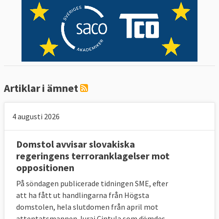
brottsdom mot sig i något EU-land.
Etias
Här behandlas kommande förkontroller av
personer från länder som reser utan
visumtvång till något EU-land.
Artiklar i ämnet
In- och utresesystem (EES)
Ska registrera medborgare utifrån EU som
4 augusti 2026
korsar en yttre EU-gräns och ska ersätta
det nuvarande systemet med stämplar i
Domstol avvisar slovakiska
passet.
regeringens terroranklagelser mot
oppositionen
På söndagen publicerade tidningen SME, efter
att ha fått ut handlingarna från Högsta
6. Vad är ett terrorbrott?
domstolen, hela slutdomen från april mot
I
direktivet
om bekämpning av terrorism
attentatsmannen Juraj Cintula som dömdes