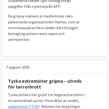
Gripandena skedde i går onsdag enligt
restriktiva åtgärder. Listan ses över löpande.
uppgifter från nyhetsbyrån AFP.
2002
De gripna männen är medlemmar i den
palestinska organisationen Hamas, som är
Rambeslutet
om ”EU:s regler om
terrorklassad av flera länder. Vid tillslaget
terroristbrott och därmed relaterade
beslagtog polisen även vapen och
påföljder” börjar gälla i juni och utgör en
ammunition.
milstolpe för arbetet mot terrorism på EU-
nivå. Där definieras bland annat vad ett
terroristbrott är och att medlemsländerna
ska kriminalisera terrorism och medhjälp
7 augusti 2025
därtill.
Tyska extremister gripna – utreds
2004
för terrorbrott
I mars dödas 191 personer vid
Tyska polisen har gripit tre högerextremister i
terroristattacker i Madrid, Spanien. Efter
en samordnad razzia i flera delar av landet,
attacken ökar förståelsen för ett bättre
rapporterar TT/GP
. Männen har kopplingar