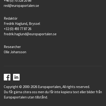
+46 (0) 70 328 20 86
även gränsbevakning och organiserad
red@europaportalen.se
brottslighet ingår.
Konkreta förslag ur agendan har därefter
Redaktör
Fredrik Haglund, Bryssel
lagts fram:
+32 (0) 493 77 87 26
fredrik.haglund@europaportalen.se
1. Om skjutvapen (november 2015)
2. Kampen mot terrorism (december 2015)
Researcher
Olle Johansson
3. Yttre gränsskydd (april 2016)
4. Säkerhetsindustri (september 2016)
5. Informationssystem (november 2016)
6. Terrorismfinansiering (december 2016)
Copyright © 2000-2026 Europaportalen, All rights reserved.
Du får gärna citera oss men du får inte kopiera text eller bilder från
7. Interoperabilitet (juni 2017)
Europaportalen utan tillstånd.