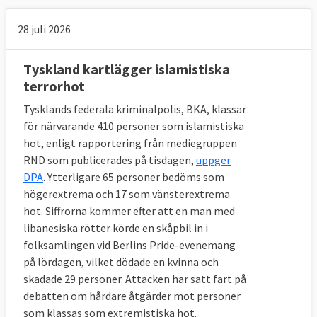
bör enligt direktivet också anses vara ett
terroristbrott om det på grundval av
28 juli 2026
objektiva omständigheter fastställs att
hotet framfördes i ett sådant
Tyskland kartlägger islamistiska
terrorhot
terrorismsyfte.
Tysklands federala kriminalpolis, BKA, klassar
7. Hur ser EU:s terroriststrategi ut?
för närvarande 410 personer som islamistiska
hot, enligt rapportering från mediegruppen
EU har en
anti-terroriststrategi
från 2005.
RND som publicerades på tisdagen,
uppger
Den står på fyra ben:
DPA
. Ytterligare 65 personer bedöms som
högerextrema och 17 som vänsterextrema
1.Förebygga: Att hantera grundläggande
hot. Siffrorna kommer efter att en man med
orsaker till radikalisering och rekrytering
libanesiska rötter körde en skåpbil in i
folksamlingen vid Berlins Pride-evenemang
2. Skydda: Att skydda både byggnader,
på lördagen, vilket dödade en kvinna och
infrastruktur och personer från eventuella
skadade 29 personer. Attacken har satt fart på
terroristattacker
debatten om hårdare åtgärder mot personer
som klassas som extremistiska hot.
3. Förfölja: Att förstöra terroristers