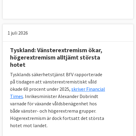
planerings- och organisationsförmåga som
finansiering och kommunikation och lagföra
dem
1 juli 2026
4. Agera: Att förbereda, hantera och
minimera konsekvenserna av en
Tyskland: Vänsterextremism ökar,
terroristattack med bland annat bättre
högerextremism alltjämt största
riskbedömningar och samordning mellan
hotet
medlemsländernas ansvariga myndigheter.
Tysklands säkerhetstjänst BfV rapporterade
på tisdagen att vänsterextremistiskt våld
I strategin understryks även vikten av
ökade 60 procent under 2025,
skriver Financial
samarbete med länder och partner utanför
Times
. Inrikesminister Alexander Dobrindt
EU för att komma åt terrorister.
varnade för växande våldsbenägenhet hos
både vänster- och högerextrema grupper.
8. Vilka EU-lagar finns i dag för att
Högerextremism är dock fortsatt det största
bekämpa terrorism?
hotet mot landet.
Flera lagar finns på plats som innehåller