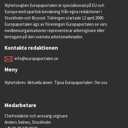
Nyhetssajten Europaportalen är specialiserad på EU och
vid terroristattacker.
Europa med opartisk bevakning från egna redaktioner i
Stockholm och Bryssel. Tidningen startade 12 april 2000.
2014
Europaportalen ägs av föreningen Europaportalen.se vars
medlemsorganisationer representerar arbetsgivare eller
Medlemsländernas utrikesministrar antar i
löntagare på den svenska arbetsmarknaden.
oktober EU:s strategi mot terrorism och
utländska stridande som har fokus på Irak
Kontakta redaktionen
och Syrien.
info@europaportalen.se
2015
Meny
EU-ländernas utrikesministrar antar i
Nyhetsbrev
Aktuella ämen
Tipsa Europaportalen
Om oss
februari
slutsatser
som utgör en hörnsten i
EU:s arbete mot terrorism utanför unionen.
Medarbetare
EU-kommissionen
lade
i april fram en ny
europeisk säkerhetsagenda
med en rad
Chefredaktör och ansvarig utgivare
förslag och planer som rör säkerhet där
Anders Selnes, Stockholm