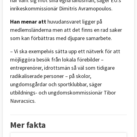
har vänt sig mot sina egna landsmän, säger EU:s
inrikeskommissionär Dimitris Avramopoulos.
Han menar att
huvudansvaret ligger på
medlemsländerna men att det finns en rad saker
som kan förbättras med djupare samarbete.
– Vi ska exempelvis sätta upp ett nätverk för att
möjliggöra besök från lokala förebilder –
entreprenörer, idrottsmän så väl som tidigare
radikaliserade personer – på skolor,
ungdomsgårdar och sportklubbar, säger
utbildnings- och ungdomskommissionär Tibor
Navracsics.
Mer fakta