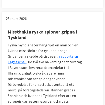
delar om att bekämpa terrorism som bland
annat
terrorismdirektivet
,
penningtvättsdirektivet
och
25 mars 2026
flygpassageraruppgiftsdirektivet
.
Misstänkta ryska spioner gripna i
9. Vad är PNR-direktivet?
Tyskland
I december 2015 enades EU-länderna och
Tyska myndigheter har gripit en man och en
EU-parlamentet om det så kallade
PNR-
kvinna misstänkta för ryskt spionage.
direktivet
. PNR står för Passenger Name
Gripandena skedde på tisdagen,
rapporterar
Tagesschau
. De två ska ha kartlagt ett företag
Record och innehåller information om
i Bayern som levererar drönardelar till
passagerna som insamlas av flygbolag, till
Ukraina. Enligt tyska åklagare finns
exempel namn, adress, telefonnummer,
misstankar om att spionaget var en
kreditkortsuppgifter, resplan,
förberedelse för en attack, eventuellt ett
bagageinformation och platsnummer.
mord, på företagsledaren. Mannen greps i
Spanien och kvinnan i Tyskland efter att en
10. Hur bekämpar EU terrorism?
europeisk arresteringsorder utfärdats.