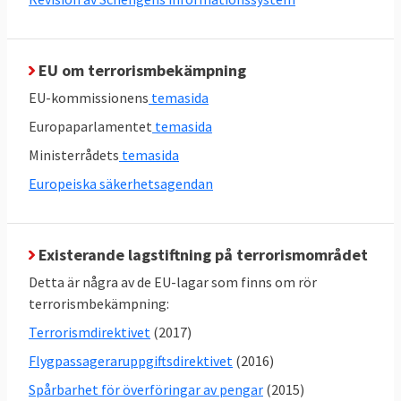
EU om terrorismbekämpning
12 FRÅGOR OCH SVAR
EU-kommissionens
temasida
1. Vad anser Sverige?
Europaparlamentet
temasida
Regeringen stödjer EU:s arbete mot
Ministerrådets
temasida
terrorism som de anser är centralt för
Europeiska säkerhetsagendan
Sveriges internationella arbete mot
terrorism. Sverige förespråkar bland annat
att informationsutbytet mellan
Existerande lagstiftning på terrorismområdet
myndigheter ska bli större.
Detta är några av de EU-lagar som finns om rör
terrorismbekämpning:
2. Vad anser andra EU-länder?
Terrorismdirektivet
(2017)
Medlemsländerna har en relativt enad syn på
Flygpassageraruppgiftsdirektivet
(2016)
EU:s arbete mot terrorism där alla vill mot
Spårbarhet för överföringar av pengar
(2015)
samma mål, även om vägarna dit ibland