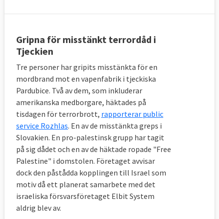
Att bekämpa terrorism är i första hand en
fråga för de enskilda medlemsländerna och
nationella myndigheter. I mycket handlar
Gripna för misstänkt terrordåd i
EU:s antiterrorismarbete om att stärka
Tjeckien
samarbeten mellan de brottsbekämpande
Tre personer har gripits misstänkta för en
myndigheterna i medlemsländerna och
mordbrand mot en vapenfabrik i tjeckiska
utbyta erfarenheter. Andra sätt som EU
Pardubice. Två av dem, som inkluderar
arbetar med frågan är att reglera ämnen
amerikanska medborgare, häktades på
som kan användas till sprängämnen och
tisdagen för terrorbrott,
rapporterar public
försvåra finansiering av
service Rozhlas
. En av de misstänkta greps i
terroristorganisationer. Man försöker även
Slovakien. En pro-palestinsk grupp har tagit
på sig dådet och en av de häktade ropade "Free
stoppa radikalisering och hatpropaganda på
Palestine" i domstolen. Företaget avvisar
nätet genom olika samarbeten med
dock den påstådda kopplingen till Israel som
exempelvis Facebook och Google. Inom EU-
motiv då ett planerat samarbete med det
samarbetet finns även Europeiskt centrum
israeliska försvarsföretaget Elbit System
mot terrorism och en expertgrupp mot
aldrig blev av.
radikalisering, HLCEG-R, se nedan.