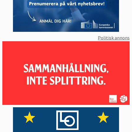
Informationssystemet för viseringar,
VIS
,
innehåller uppgifter om personer som måste
ha visum för att resa in i Schengen. Det
samlar in beslut om visumansökningar och
transit genom Schengenländer.
Politisk annons
Eurodac
Asylsökande och personer som korsat en
EU-gräns olagligt eller olovligt vistas i EU
registreras i fingeravtrycksdatabasen
Eurodac.
Ännu inte verksamma databaser
Ecris
Ecris är ett register över personer som inte
kommer från något EU-land och som har en