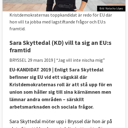
Bild: Natacha López
Kristdemokraternas toppkandidat är redo för EU där
hon vill ta jobba med lagstiftande frågor och EU:s
framtid.
Sara Skyttedal (KD) vill ta sig an EU:s
framtid
BRYSSEL
29 mars 2019
| “Jag vill inte nischa mig”
EU-KANDIDAT 2019
| Enligt Sara Skyttedal
befinner sig EU vid ett vägskäl där
Kristdemokraternas roll är att stå upp för en
union som håller sig till sina kärnämnen men
lämnar andra områden – särskilt
arbetsmarknaden och sociala frågor.
Sara Skyttedal möter upp i Bryssel där hon är på