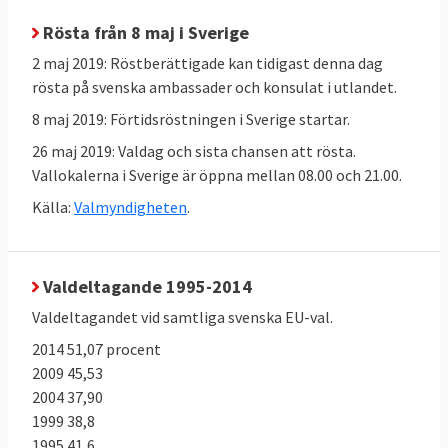
Europeiska vänsterpartiet:
Rösta från 8 maj i Sverige
Violeta Tomič, slovensk parlamentariker
2 maj 2019: Röstberättigade kan tidigast denna dag
Nico Cue, belgisk metallfacksledare
rösta på svenska ambassader och konsulat i utlandet.
8 maj 2019: Förtidsröstningen i Sverige startar.
Liberala Alde:
Väntas presenterar flera toppkandidater 21
26 maj 2019: Valdag och sista chansen att rösta.
Vallokalerna i Sverige är öppna mellan 08.00 och 21.00.
mars
Källa:
Valmyndigheten
.
Bakgrund
Val till Europaparlamentet äger rum
23-26
Valdeltagande 1995-2014
maj 2019
. För svensk del betyder det att EU-
Valdeltagandet vid samtliga svenska EU-val.
valet genomförs söndagen den 26 maj.
2014 51,07 procent
Antalet platser i Europaparlamentet efter
2009 45,53
EU-valet minskas från 751 till 705 på grund
2004 37,90
av att
Storbritannen lämnar EU
.
1999 38,8
1995 41,6