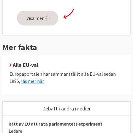
+
Visa mer
Mer fakta
Alla EU-val
Europaportalen har sammanställt alla EU-val sedan
1995,
läs mer här
.
För mer detaljerade resultat på
kommunnivå och personkryss se
denna
Debatt i andra medier
artikel
.
Rätt av EU att rata parlamentets experiment
SVENSKA KANDIDATER I EU-VALET
Ledare
Nio större partier ställer upp 331