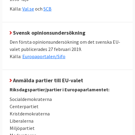
Antalet svenska Europaparlamentariker
Källa:
Val.se
och
SCB
kommer att öka från 20 till 21 folkvalda.
Även 13 andra medlemsländer kommer att
få dela på ytterligare 26 platser i
Svensk opinionsundersökning
parlamentet för att uppnå en bättre
Den första opinionsundersökning om det svenska EU-
proportionalitet i förhållande till
valet publicerades 27 februari 2019.
folkmängden.
Källa:
Europaportalen/Sifo
I Sverige tillämpas en 4-procentspärr i EU-
valet. Det betyder att ett parti måste ha
Anmälda partier till EU-valet
minst fyra procent av rösterna för att
få delta i fördelningen av de 21 svenska
Riksdagspartier/partier i Europaparlamentet:
mandaten.
Socialdemokraterna
Centerpartiet
Kristdemokraterna
Liberalerna
Miljöpartiet