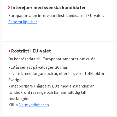
mandat.
Intervjuer med svenska kandidater
Europaportalen intervjuar flest kandidater i EU-valet.
Konservativa EPP-gruppen:
Se samtliga här
.
Manfred Weber, tysk, leder i dag EPP-
gruppen i Europaparlamentet
Socialdemokrater S&D:
Frans Timmermans, Nederländernas
Rösträtt i EU-valet
nuvarande EU-kommissionär
Du har rösträtt till Europaparlamentet om du är:
EU-kritiska konservativa gruppen ECR:
• 18 år senast på valdagen 26 maj
Jan Zahradil, tjeckisk EU-parlamentariker
• svensk medborgare och är, eller har, varit folkbokförd i
Sverige.
De gröna/ EFA:
• medborgare i något av EU:s medlemsländer, är
Ska Keller, tysk EU-parlamentariker,
folkbokförd i Sverige och har anmält dig till
röstlängden.
representant för Die Grünen
Källa:
Valmyndigheten
.
Bas Eickhout, nederländsk EU-
parlamentariker från GroenLinks