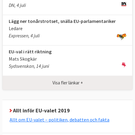
DN, 4 juli
kandidater till 21 platser i
Europaparlamentet.
Se alla större partiers
Lägg ner tonårstrotset, snälla EU-parlamentariker
kandidater
.
Ledare
Ytterligare 76 svenska mindre partier är
Expressen, 4 juli
anmälda till EU-parlamentsvalet. Se dem och
deras kandidater
här
.
EU-val i rätt riktning
Mats Skogkär
Kandidater till ordförande i EU-
Sydsvenskan, 14 juni
kommissionen, så kallade
spitzenkandidaten
Visa fler länkar +
Syftet är att utse kandidater till ordförande
för EU-kommissionen genom EU-valet. Det
nyvalda Europaparlamentet väljer
Allt inför EU-valet 2019
ordförande för EU-kommissionen.
Allt om EU-valet – politiken, debatten och fakta
Partigrupperna nedan står i nuvarande
storleksordning i förhållande till antalet