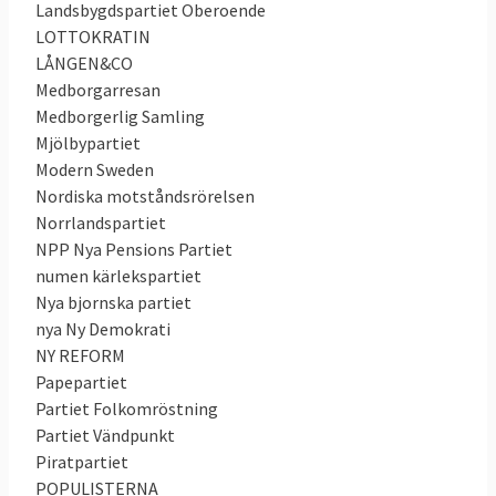
Landsbygdspartiet Oberoende
LOTTOKRATIN
LÅNGEN&CO
Medborgarresan
Medborgerlig Samling
Mjölbypartiet
Modern Sweden
Nordiska motståndsrörelsen
Norrlandspartiet
NPP Nya Pensions Partiet
numen kärlekspartiet
Nya bjornska partiet
nya Ny Demokrati
NY REFORM
Papepartiet
Partiet Folkomröstning
Partiet Vändpunkt
Piratpartiet
POPULISTERNA