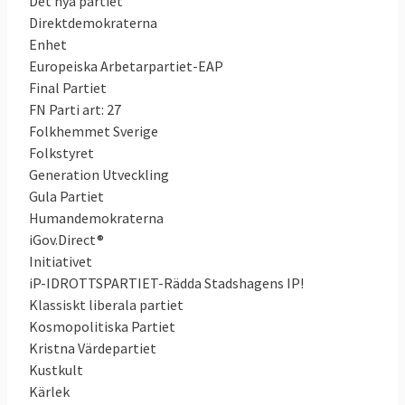
Det nya partiet
Direktdemokraterna
Enhet
Europeiska Arbetarpartiet-EAP
Final Partiet
FN Parti art: 27
Folkhemmet Sverige
Folkstyret
Generation Utveckling
Gula Partiet
Humandemokraterna
iGov.Direct®
Initiativet
iP-IDROTTSPARTIET-Rädda Stadshagens IP!
Klassiskt liberala partiet
Kosmopolitiska Partiet
Kristna Värdepartiet
Kustkult
Kärlek