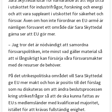
Sara Skyttedal lutar för närvarande åt att vilja sitta
i utskottet för industrifrågor, forskning och energi
och att vara suppleant i utskottet för säkerhet och
försvar. Även om hon inte förordnar en EU-armé är
nämligen försvaret ett område där Sara Skyttedal
gärna ser att EU gör mer.
– Jag tror det är nödvändigt att samordna
försvarspolitiken, inte minst vad gäller material så
att vi långsiktigt kan försörja våra försvarsmakter
med de resurser de behöver.
På det utrikespolitiska området vill Sara Skyttedal
ge EU mer makt och hon är positiv till det förslag
som nu diskuteras om att ändra beslutsprocessen
kring utrikesfrågor så att de ska kunna fattas av
EU:s medlemsländer med kvalificerad majoritet,
istället för att krävas fullständig enighet.