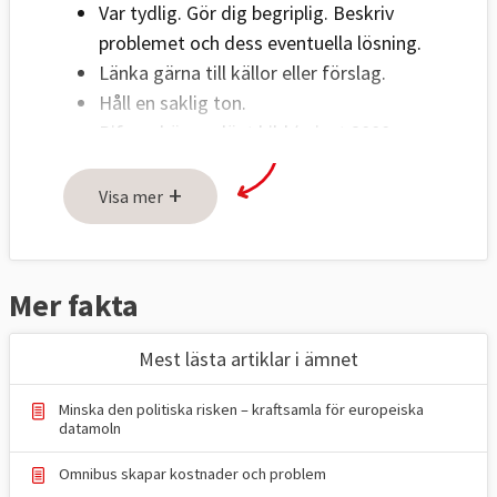
Var tydlig. Gör dig begriplig. Beskriv
problemet och dess eventuella lösning.
Länka gärna till källor eller förslag.
Håll en saklig ton.
Bifoga högupplöst bild (minst 2000
pixlar) på debattör i liggande format.
+
Ange fotograf.
Visa mer
Om fler personer ska visas på bild
måste bilderna sättas ihop innan de
skickas in.
Mer fakta
Skicka text och bild till:
Mest lästa artiklar i ämnet
red@europaportalen.se
Minska den politiska risken – kraftsamla för europeiska
datamoln
Omnibus skapar kostnader och problem