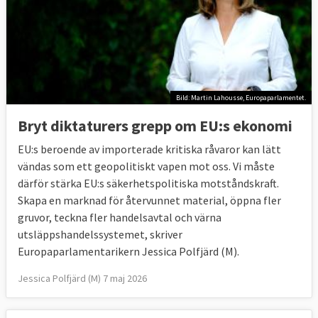
Bild: Martin Lahousse, Europaparlamentet.
Bryt diktaturers grepp om EU:s ekonomi
EU:s beroende av importerade kritiska råvaror kan lätt
vändas som ett geopolitiskt vapen mot oss. Vi måste
därför stärka EU:s säkerhetspolitiska motståndskraft.
Skapa en marknad för återvunnet material, öppna fler
gruvor, teckna fler handelsavtal och värna
utsläppshandelssystemet, skriver
Europaparlamentarikern Jessica Polfjärd (M).
Jessica Polfjärd (M) 7 maj 2026