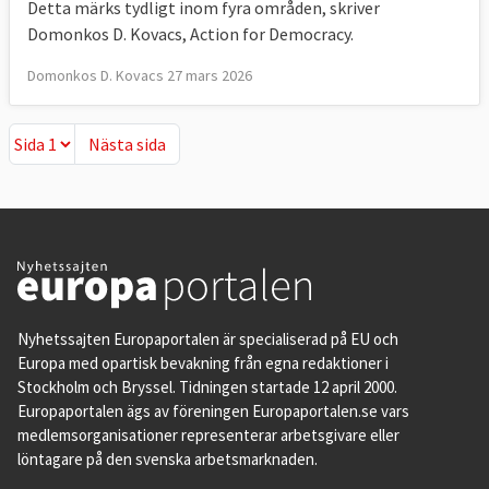
Detta märks tydligt inom fyra områden, skriver
Domonkos D. Kovacs, Action for Democracy.
Domonkos D. Kovacs 27 mars 2026
Nästa sida
Nästa sida
Nyhetssajten Europaportalen är specialiserad på EU och
Europa med opartisk bevakning från egna redaktioner i
Stockholm och Bryssel. Tidningen startade 12 april 2000.
Europaportalen ägs av föreningen Europaportalen.se vars
medlemsorganisationer representerar arbetsgivare eller
löntagare på den svenska arbetsmarknaden.