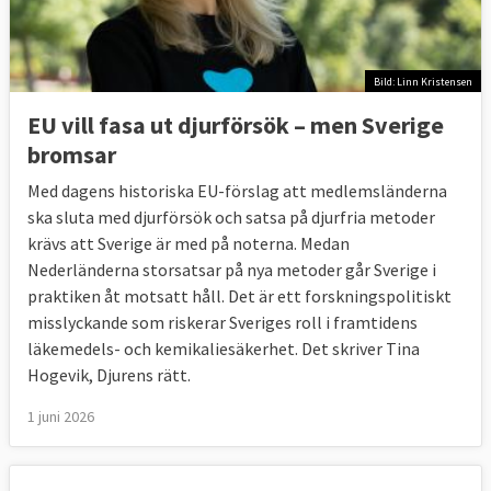
Bild: Linn Kristensen
EU vill fasa ut djurförsök – men Sverige
bromsar
Med dagens historiska EU-förslag att medlemsländerna
ska sluta med djurförsök och satsa på djurfria metoder
krävs att Sverige är med på noterna. Medan
Nederländerna storsatsar på nya metoder går Sverige i
praktiken åt motsatt håll. Det är ett forskningspolitiskt
misslyckande som riskerar Sveriges roll i framtidens
läkemedels- och kemikaliesäkerhet. Det skriver Tina
Hogevik, Djurens rätt.
1 juni 2026