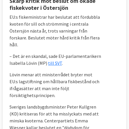
Skarp kritik mot beslut om ökade
fiskekvoter i Östersjön
EU:s fiskeministrar har beslutat att fördubbla
kvoten för sill och strömming i centrala
Östersjön nästa år, trots varningar från
forskare. Beslutet möter hård kritik från flera
håll.
– Det är en skandal, sade EU-parlamentarikern
Isabella Lövin (MP)
till SVT
.
Lövin menar att ministerrådet bryter mot
EU:s lagstiftning om hållbara fiskbestånd och
ifrågasätter att man inte följt
försiktighetsprincipen.
Sveriges landsbygdsminister Peter Kullgren
(KD) kritiseras för att ha misslyckats med att
minska kvoterna. Centerpartiets Emma
Wiesner kallar beslutet en "dödsdom för