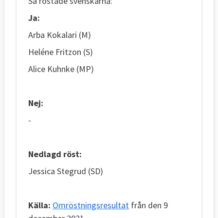
Så röstade svenskarna:
Ja:
Arba Kokalari (M)
Heléne Fritzon (S)
Alice Kuhnke (MP)
Nej:
-
Nedlagd röst:
Jessica Stegrud (SD)
Källa:
Omröstningsresultat
från den 9