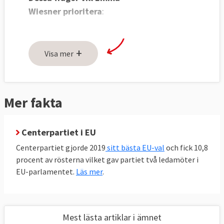
Wiesner prioritera
:
Koppla samman elnäten mellan EU-
länderna
+
Visa mer
Kommande energiförslag om förnybara
energikällor och ursprungsmärkning
Reformera EU:s handel med
Mer fakta
utsläppsrätter
Taxonomin – EU:s verktyg för att
identifiera miljömässigt hållbara
Centerpartiet i EU
investeringar
Centerpartiet gjorde 2019
sitt bästa EU-val
och fick 10,8
Minska användningen av antibiotika i
procent av rösterna vilket gav partiet två ledamöter i
lantbruket
EU-parlamentet.
Läs mer
.
Se till att djurtransporter i
medlemsländerna följer EU-regelverket
Mest lästa artiklar i ämnet