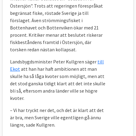
Östersjön". Trots att regeringen förespråkat
begränsat fiske, röstade Sverige ja till
förslaget. Även strömmingsfisket i
Bottenhavet och Bottenviken ökar med 21
procent. Kritiker menar att beslutet riskerar
fiskbeståndens framtid i Östersjön, där
torsken redan nästan kollapsat.
Landsbygdsminister Peter Kullgren säger
till
Ekot
att han har haft ambitionen att man
skulle ha så låga kvoter som möjligt, men att
det stod ganska tidigt klart att det inte skulle
bli så, eftersom andra länder ville se högre
kvoter.
– Vi har tryckt ner det, och det är klart att det
är bra, men Sverige ville egentligen gå ännu
längre, sade Kullgren.