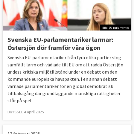
Bild: EU-parlamentet
Svenska EU-parlamentariker larmar:
Östersjön dör framför våra ögon
Svenska EU-parlamentariker från fyra olika partier slog
samfällt larm och vädjade till EU om att rädda Östersjön
ur dess kritiska miljötillstånd under en debatt om den
kommande europeiska havspakten. I en annan debatt
varnade parlamentariker för en global demokratisk
tillbakagång där grundläggande mänskliga rättigheter
står på spel.
BRYSSEL 4 april 2025
12 februari 2025