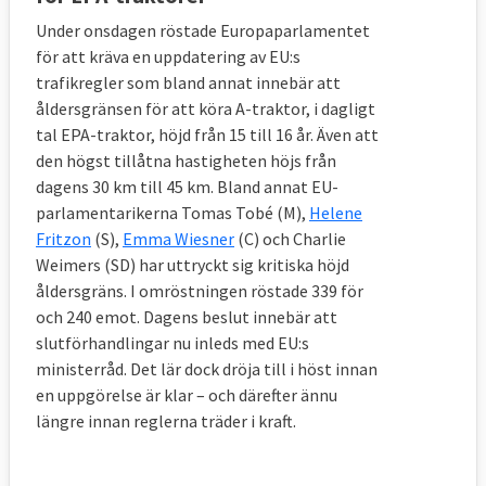
Under onsdagen röstade Europaparlamentet
för att kräva en uppdatering av EU:s
trafikregler som bland annat innebär att
åldersgränsen för att köra A-traktor, i dagligt
tal EPA-traktor, höjd från 15 till 16 år. Även att
den högst tillåtna hastigheten höjs från
dagens 30 km till 45 km. Bland annat EU-
parlamentarikerna Tomas Tobé (M),
Helene
Fritzon
(S),
Emma Wiesner
(C) och Charlie
Weimers (SD) har uttryckt sig kritiska höjd
åldersgräns. I omröstningen röstade 339 för
och 240 emot. Dagens beslut innebär att
slutförhandlingar nu inleds med EU:s
ministerråd. Det lär dock dröja till i höst innan
en uppgörelse är klar – och därefter ännu
längre innan reglerna träder i kraft.