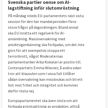
Svenska partier oense om AI-
lagstiftning inför slutomröstning
På måndag inleds EU-parlamentets näst sista
session för den här mandatperioden flera
stora frågor på dagordningen. Bland annat
ska EU inrätta ett regelverk för AI-
användning. Massövervakning med
ansiktsigenkänning ska förbjudas, om det inte
görs för att exempelvis stoppa ett
terrorbrott, något Moderaternas
parlamentariker Arba Kokalari är positiv till.
Centerpartiets Emma Wiesner, å andra sidan
tror att klausulen som i vissa fall tillåter
sådan övervakning kan missbrukas och bli ett
hot mot frihet och integritet och kommer
därför rösta nej.
Europaparlamentet ska även rösta om att
förbjuda gröntvättning av produkter, alltså