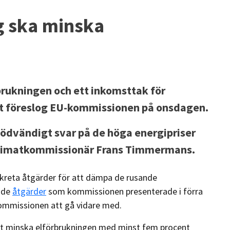
g ska minska
rbrukningen och ett inkomsttak för
et föreslog EU-kommissionen på onsdagen.
 nödvändigt svar på de höga energipriser
klimatkommissionär Frans Timmermans.
reta åtgärder för att dämpa de rusande
å de
åtgärder
som kommissionen presenterade i förra
mmissionen att gå vidare med.
 att minska elförbrukningen med minst fem procent