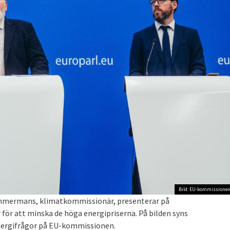
Bild: EU-kommissionen
immermans, klimatkommissionär, presenterar på
ör att minska de höga energipriserna. På bilden syns
energifrågor på EU-kommissionen.