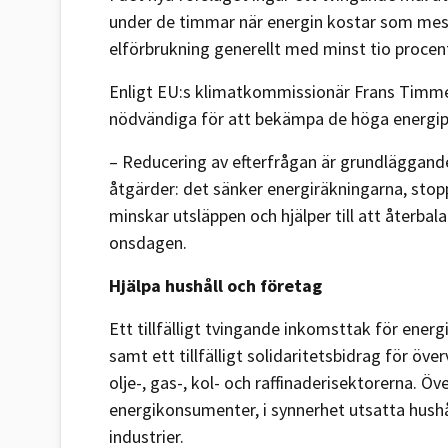
under de timmar när energin kostar som mes
elförbrukning generellt med minst tio procent
Enligt EU:s klimatkommissionär Frans Timme
nödvändiga för att bekämpa de höga energipr
– Reducering av efterfrågan är grundläggan
åtgärder: det sänker energiräkningarna, stop
minskar utsläppen och hjälper till att återba
onsdagen.
Hjälpa hushåll och företag
Ett tillfälligt tvingande inkomsttak för energ
samt ett tillfälligt solidaritetsbidrag för ö
olje-, gas-, kol- och raffinaderisektorerna. Ö
energikonsumenter, i synnerhet utsatta hushå
industrier.