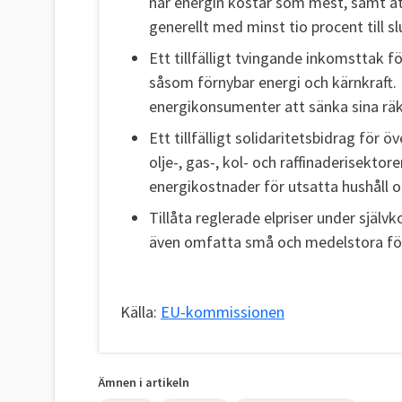
när energin kostar som mest, samt a
generellt med minst tio procent till s
Ett tillfälligt tvingande inkomsttak 
såsom förnybar energi och kärnkraft. 
energikonsumenter att sänka sina räk
Ett tillfälligt solidaritetsbidrag fö
olje-, gas-, kol- och raffinaderisektor
energikostnader för utsatta hushåll 
Tillåta reglerade elpriser under självk
även omfatta små och medelstora fö
Källa:
EU-kommissionen
Ämnen i artikeln