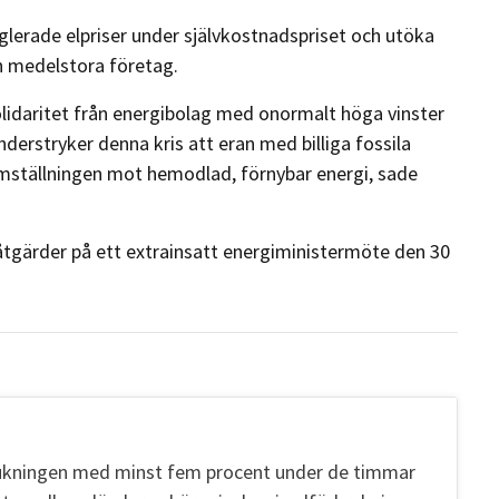
eglerade elpriser under självkostnadspriset och utöka
ch medelstora företag.
olidaritet från energibolag med onormalt höga vinster
nderstryker denna kris att eran med billiga fossila
omställningen mot hemodlad, förnybar energi, sade
 åtgärder på ett extrainsatt energiministermöte den 30
rukningen med minst fem procent under de timmar