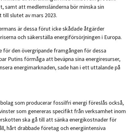
t, samt att medlemsländerna bör minska sin
 till slutet av mars 2023.
rmans är dessa förut icke skådade åtgärder
iserna och säkerställa energiförsörjningen i Europa.
de för den övergripande framgången för dessa
par Putins förmåga att beväpna sina energiresurser,
lansera energimarknaden, sade han i ett uttalande på
ibolag som producerar fossilfri energi föreslås också,
vervinster som genereras specifikt från verksamhet inom
verskotten ska gå till att sänka energikostnader för
ll, hårt drabbade företag och energiintensiva