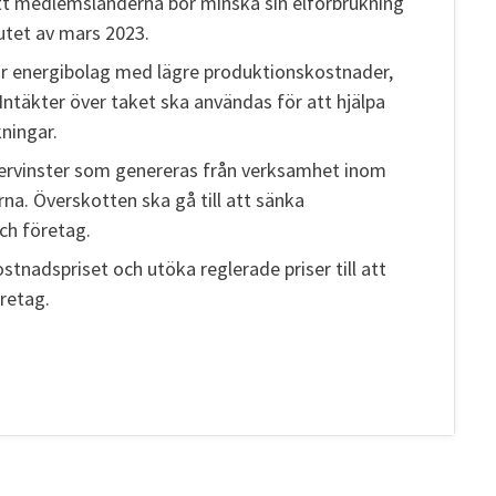
tt medlemsländerna bör minska sin elförbrukning
lutet av mars 2023.
för energibolag med lägre produktionskostnader,
Intäkter över taket ska användas för att hjälpa
ningar.
r övervinster som genereras från verksamhet inom
erna. Överskotten ska gå till att sänka
och företag.
ostnadspriset och utöka reglerade priser till att
retag.