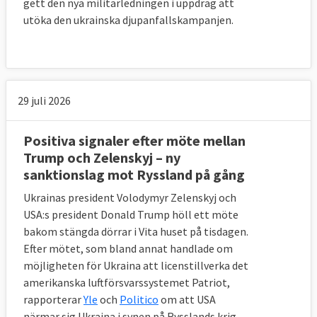
gett den nya militärledningen i uppdrag att
utöka den ukrainska djupanfallskampanjen.
29 juli 2026
Positiva signaler efter möte mellan
Trump och Zelenskyj – ny
sanktionslag mot Ryssland på gång
Ukrainas president Volodymyr Zelenskyj och
USA:s president Donald Trump höll ett möte
bakom stängda dörrar i Vita huset på tisdagen.
Efter mötet, som bland annat handlade om
möjligheten för Ukraina att licenstillverka det
amerikanska luftförsvarssystemet Patriot,
rapporterar
Yle
och
Politico
om att USA
närmar sig Ukraina i synen på Rysslands krig.