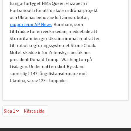
hangarfartyget HMS Queen Elizabeth i
Portsmouth för att diskutera drönarprojekt
och Ukrainas behov av luftvärnsrobotar,
rapporterar AP News
. Burnham, som
tillträdde för en vecka sedan, meddelade att
Storbritannien ger Ukraina immaterialrätten
till robotkrigföringssystemet Stone Cloak.
Mötet skedde inför Zelenskyjs besök hos
president Donald Trump i Washington på
tisdagen. Under natten sköt Ryssland
samtidigt 147 långdistansdrönare mot
Ukraina, varav 123 stoppades.
Nästa sida
Nästa sida