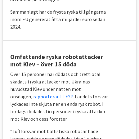
Sammanlagt har de frysta ryska tillgångarna
inom EU genererat åtta miljarder euro sedan
2024.
Omfattande ryska robotattacker
mot Kiev – över 15 döda
Över 15 personer har dödats och trettiotal
skadats i ryska attacker mot Ukrainas
huvudstad Kiev under natten mot
onsdagen,
rapporterar TT/GP
. Landets försvar
lyckades inte skjuta ner en enda rysk robot.
I
lördags dödades tio personer i ryska attacker
mot Kiev och dess förorter.
”Luftförsvar mot ballistiska robotar hade
kunnat rädda de som dödades i dag”, skriver