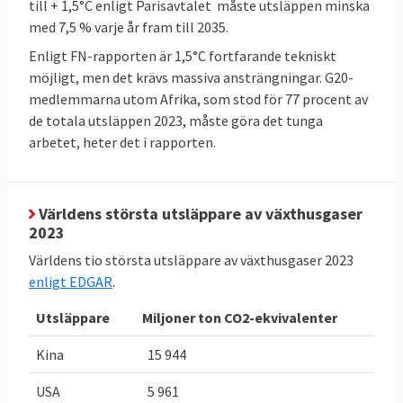
till + 1,5°C enligt Parisavtalet måste utsläppen minska
Sverige har bundit sig i EU att minska sina
med 7,5 % varje år fram till 2035.
utsläpp av växthusgaser (ESR) och öka
Enligt FN-rapporten är 1,5°C fortfarande tekniskt
upptaget av växthusgaser i skog och mark
möjligt, men det krävs massiva ansträngningar. G20-
(LULUCF). Sverige måste halvera sina
medlemmarna utom Afrika, som stod för 77 procent av
utsläpp till 2030 jämfört med 2005. Likaså
de totala utsläppen 2023, måste göra det tunga
måste skog och mark i Sverige lagra
arbetet, heter det i rapporten.
närmare fyra miljoner ton mer växthusgaser
2030 jämfört med ett genomsnitt för åren
2016-2018. Utöver dessa mål finns i Sveriges
Världens största utsläppare av växthusgaser
2023
fall även olika mål som riksdagen satt upp,
dessa behandlas inte här.
Världens tio största utsläppare av växthusgaser 2023
enligt EDGAR
.
TABELL 2.
Läge
Bindande
Utsläppare
Miljoner ton CO2-ekvivalenter
Sveriges
Sverige
EU-mål 2030
klimat och
för Sverige
Kina
15 944
energimål i
USA
5 961
EU