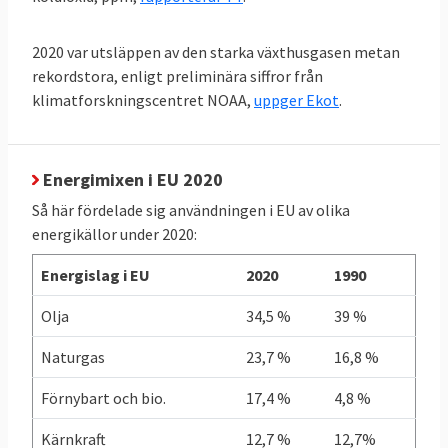
Finland. Minst energi per person i EU
förbrukar malteser.
2020 var utsläppen av den starka växthusgasen metan
rekordstora, enligt preliminära siffror från
klimatforskningscentret NOAA,
uppger Ekot
.
TABELL 4.
2011
2021
Förändring
Energianvändning
per capita
Energimixen i EU 2020
Så här fördelade sig användningen i EU av olika
EU-genomsnitt
3,21
2,93
- 9 %
energikällor under 2020:
toe
toe
Energislag i EU
2020
1990
Sverige
5,03
4,21
- 16 %
Olja
34,5 %
39 %
toe
toe
Naturgas
23,7 %
16,8 %
Källor: Klicka på länkarna i tabellen för att se
Förnybart och bio.
17,4 %
4,8 %
källa.
Kärnkraft
12,7 %
12,7%