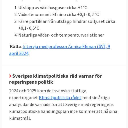
snittet för
Mt
CO
e
2
Utsläpp av växthusgaser cirka +1°C
2016-2018:
Väderfenomenet El nino cirka +0,1- 0,2 °C
43,366
Färre partiklar från utsläpp hindrar solljuset cirka
(LULUCF)
+0,1- 0,5°C
Naturliga väder- och temperaturvariationer
Klicka på länkarna i tabellen för att se
Källor
:
källan. MtCO2e betyder miljoner ton
Källa
:
Intervju med professor Annica Ekman i SVT, 9
koldioxidekvivalenter
, ett mått på mängden
april 2024
.
växthusgaser.
Sveriges klimatpolitiska råd varnar för
regeringens politik
Energieffektivisering och
2024 och 2025 kom det svenska statliga
förnybart
expertorganet
Klimatpolitiska rådet
med sin årliga
Jämfört med 2005 ska EU till 2030 minska
analys där de varnade för att Sverige med regeringens
sin primära energiförbrukning med 34
klimatpolitiska handlingsplan inte kommer att nå sina
klimatmål.
procent till högst 992,5 Mtoe. Här finns
dock inget specifikt krav på enskilda