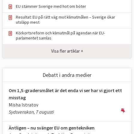
och öka upptaget av växthusgaser i skog
EU stämmer Sverige med hot om böter
och mark (LULUCF).
Resultat: EU på rätt väg mot klimatmålen – Sverige ökar
utsläpp mest
TABELL 1.
Läge i EU
Mål 2030
Körkortsreform och klimatmål på agendan när EU-
Klimat och
2024
för EU
parlamentet samlas
energimål i EU
Visa fler artiklar +
Minskade utsläpp
37,2 procent,
55 procent
*
av växthusgaser
2024
jmf. 1990 (ETS +
Debatt i andra medier
ESR)
Om 1,5-gradersmålet är det enda vi ser har vi gjort ett
Upptag av
198
310
misstag
växthusgaser i
Mt
**2023
Mt
CO
e
CO
e
**
Misha Istratov
2
2
skog och mark
Sydsvenskan, 7 augusti
(LULUCF)
Äntligen – nu svänger EU om gentekniken
Andelen förnybar
25,2 procent
,
minst 42,5