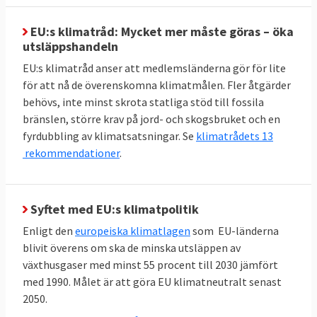
medlemsländer utan målet är gemensamt.
EU:s klimatråd: Mycket mer måste göras – öka
Andelen förnybar energi i EU ska fördubblas
utsläppshandeln
mellan 2020 och 2030 till minst 42,5 procent,
EU:s klimatråd anser att medlemsländerna gör för lite
men gärna 45 procent. Sverige har i särklass
för att nå de överenskomna klimatmålen. Fler åtgärder
behövs, inte minst skrota statliga stöd till fossila
den största andelen förnybar energi bland
bränslen, större krav på jord- och skogsbruket och en
EU-länderna:
66 procent 2023
. Inte heller här
fyrdubbling av klimatsatsningar. Se
klimatrådets 13
finns något specifikt krav på enskilda
rekommendationer
.
medlemsländer utan målet är gemensamt.
TABELL 3. Andelen
2023
Mål 2030
Syftet med EU:s klimatpolitik
förnyelsebar energi
Enligt den
europeiska klimatlagen
som EU-länderna
blivit överens om ska de minska utsläppen av
42,5 – 45
EU-genomsnitt
25
växthusgaser med minst 55 procent till 2030 jämfört
procent
procent
med 1990. Målet är att göra EU klimatneutralt senast
2050.
66
Sverige
Inget