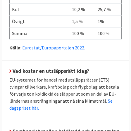
Grekland redan i mål
Kol
10,2 %
25,7 %
I graf 1 nedan framgår att Grekland som
Övrigt
1,5 %
1%
enda land redan uppnått sitt klimatmål när
det gäller de skarpa ESR-målen. Sverige
Summa
100 %
100 %
ligger på trettonde plats i den ligan. I botten
återfinns Malta, Cypern och Bulgarien.
Källa
:
Eurostat/Europaportalen 2022
.
Vad kostar en utsläppsrätt idag?
EU-systemet för handel med utsläppsrätter (ETS)
tvingar tillverkare, kraftbolag och flygbolag att betala
för varje ton koldioxid de släpper ut som en del av EU-
ländernas ansträngningar att nå sina klimatmål.
Se
dagspriset här.