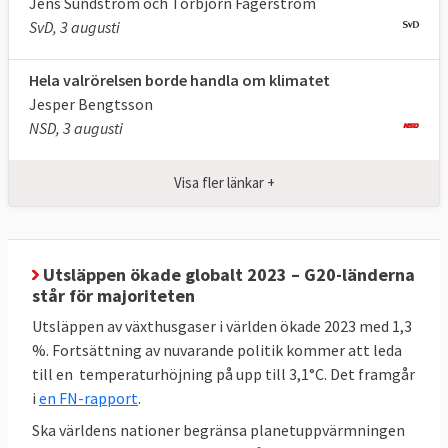
Jens Sundström och Torbjörn Fagerström
energi
202
4
procent
SvD, 3 augusti
Energianvändning
900 Mtoe
***,
Max
Hela valrörelsen borde handla om klimatet
(slutlig)
2024
763 Mtoe
***
Jesper Bengtsson
NSD, 3 augusti
Klicka på länkarna i tabellen för att
Källor
:
se källa. * Enligt
kommissionens
Visa fler länkar +
uppskattningar
kommer ett fullständigt
genomförande av 55 % -paketet att leda till
en minskning på 57 %.** MtCO2e betyder
miljoner ton
koldioxidekvivalenter
, ett mått
Utsläppen ökade globalt 2023 – G20-länderna
på mängden växthusgaser. *** Mtoe betyder
står för majoriteten
miljoner ton
oljeekvivalenter
, ett mått på
Utsläppen av växthusgaser i världen ökade 2023 med 1,3
energiinnehåll.
%. Fortsättning av nuvarande politik kommer att leda
till en temperaturhöjning på upp till 3,1°C. Det framgår
i
en FN-rapport
.
Sveriges mål enligt EU-beslut
Ska världens nationer begränsa planetuppvärmningen