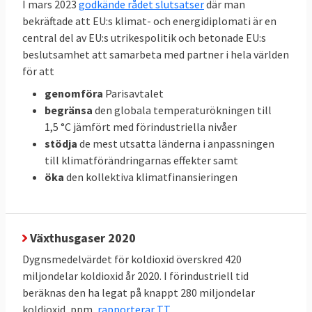
I mars 2023
godkände rådet slutsatser
där man
procent
bindande
bekräftade att EU:s klimat- och energidiplomati är en
central del av EU:s utrikespolitik och betonade EU:s
EU-mål
beslutsamhet att samarbeta med partner i hela världen
för att
Klicka på länkarna i tabellen för att
Källor
:
genomföra
Parisavtalet
se källan.
begränsa
den globala temperaturökningen till
1,5 °C jämfört med förindustriella nivåer
stödja
de mest utsatta länderna i anpassningen
Svenskarnas energianvändning
till klimatförändringarnas effekter samt
och utsläpp i EU
öka
den kollektiva klimatfinansieringen
När all energi som förbrukas i ett EU-land,
den så kallade primära energianvändningen,
delas med antalet invånare framgår vilka
Växthusgaser 2020
som förbrukar mest energi. Svenskarna
Dygnsmedelvärdet för koldioxid överskred 420
förbrukar mer energi än andra i EU räknat
miljondelar koldioxid år 2020. I förindustriell tid
per person och hamnar på delad tredje plats
beräknas den ha legat på knappt 280 miljondelar
i förbrukningsligan efter Luxemburg och
koldioxid, ppm,
rapporterar TT
.