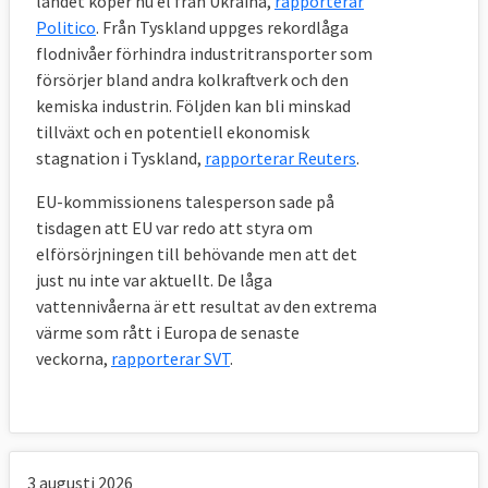
landet köper nu el från Ukraina,
rapporterar
Politico
. Från Tyskland uppges rekordlåga
flodnivåer förhindra industritransporter som
försörjer bland andra kolkraftverk och den
kemiska industrin. Följden kan bli minskad
tillväxt och en potentiell ekonomisk
stagnation i Tyskland,
rapporterar Reuters
.
EU-kommissionens talesperson sade på
tisdagen att EU var redo att styra om
elförsörjningen till behövande men att det
just nu inte var aktuellt. De låga
vattennivåerna är ett resultat av den extrema
värme som rått i Europa de senaste
veckorna,
rapporterar SVT
.
3 augusti 2026