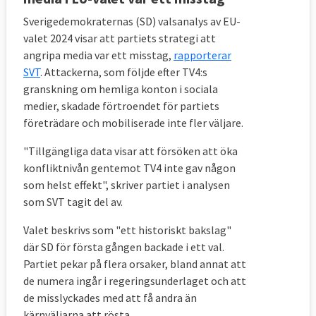
Alice Teodorescu
Sverigedemokraternas (SD) valsanalys av EU-
Ett smalt men starkt EU
Måwe (KD):
valet 2024 visar att partiets strategi att
angripa media var ett misstag,
rapporterar
Charlie Weimers
I EU-parlamentet kan vi
SVT
. Attackerna, som följde efter TV4:s
(SD):
driva SD-politik
granskning om hemliga konton i sociala
Klimat- och
medier, skadade förtroendet för partiets
Karin Karlsbro
säkerhetsfrågorna
företrädare och mobiliserade inte fler väljare.
(L):
viktigast
"Tillgängliga data visar att försöken att öka
Alice Bah Kuhnke
Vi måste rädda klimatet
konfliktnivån gentemot TV4 inte gav någon
(MP):
och demokratin
som helst effekt", skriver partiet i analysen
Jonas Sjöstedt
Ny EU-politik kan göra
som SVT tagit del av.
(V):
Sverige världsledande
Valet beskrivs som "ett historiskt bakslag"
Emma Wiesner
Straffa länder som inte
där SD för första gången backade i ett val.
(C):
når klimatmål
Partiet pekar på flera orsaker, bland annat att
de numera ingår i regeringsunderlaget och att
de misslyckades med att få andra än
Debattartiklar med svenska
kärnväljarna att rösta.