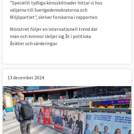
"Speciellt tydliga könsskillnader hittar vi hos
Maria Corazza Bildt
Fred och samarbete
väljarna till Sverigedemokraterna och
(L):
Miljöpartiet", skriver forskarna i rapporten.
Mönstret följer en internationell trend där
Samtliga valmanifest i EU-valet 2024 –
män och kvinnor skiljer sig åt i politiska
svenska och europeiska
åsikter och värderingar.
Svenskt 
Europeiskt 
valmanifest
valmanifest
Socialdemokraterna
S-
PES
valmanifest
13 december 2024
Moderaterna
M-
EPP
valmanifest
Sverigedemokraterna
SD-
ECR
valmanifest
Miljöpartiet
MP-
Europeiska 
valmanifest
gröna