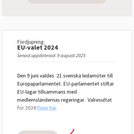
Fördjupning:
EU-valet 2024
Senast uppdaterad: 9 augusti 2025
Den 9 juni valdes 21 svenska ledamöter till
Europaparlamentet. EU-parlamentet stiftar
EU-lagar tillsammans med
medlemsländernas regeringar. Valresultat
för 2024
finns här
.
Alla kandidater i
De största
De minsta
EU-valet 2024:
partierna
–
partierna