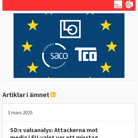
bristande rättsstatlighet
Stor granskning: SD röstar som yttersta
högern i EU
Europaparlamentet vill öka sitt inflytande –
svenskarna håller emot
Flertalet svenska EU-politiker vill bli
omvalda
Europaportalens intervjuer med
toppkandidaterna i EU-valet 2024
för de svenska partierna som nu
Artiklar i ämnet
sitter i EU-parlamentet:
Heléne Fritzon
Ingen välfärdsstat på EU-
3 mars 2025
(S):
nivå
Begränsa den fria
SD:s valsanalys: Attackerna mot
Tomas Tobé (M):
media i EU-valet var ett misstag
rörligheten för kriminella