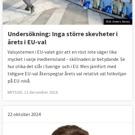
Centerpartiet
C-
ALDE
valmanifest
Kristdemokraterna
KD-
EPP
Bild: Anders Selnes
valmanifest
Undersökning: Inga större skevheter i
Vänsterpartiet
V-
NTP
årets i EU-val
valmanifest
Liberalerna
L-
ALDE
Valsystemen i EU-valet gör att en röst inte väger lika
valmanifest
mycket i varje medlemsland – skillnaden är betydande. Se
hur olika det slår i Sverige och i EU. Men jämfört med
tidigare EU-val återspeglar årets val relativt väl folkviljan
YLE video (1.02 min.)
:
Fem snabba exempel
på EU-nivå.
på vad Europaparlament gjort sedan förra
BRYSSEL 13 december 2024
valet
Valmyndigheten
:
Om rösträtt och sätt att
rösta
.
22 oktober 2024