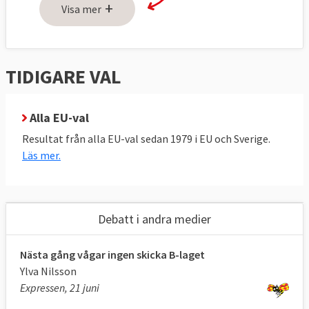
+
Visa mer
Självtest
Osäker eller nyfiken på EU-valet–
1:
använd valkompassen
TIDIGARE VAL
Självtest
Prova unik internationell
2:
valkompass, svar på svenska
Alla EU-val
Resultat från alla EU-val sedan 1979 i EU och Sverige.
Läs mer.
Debatt i andra medier
Nästa gång vågar ingen skicka B-laget
Ylva Nilsson
Expressen, 21 juni