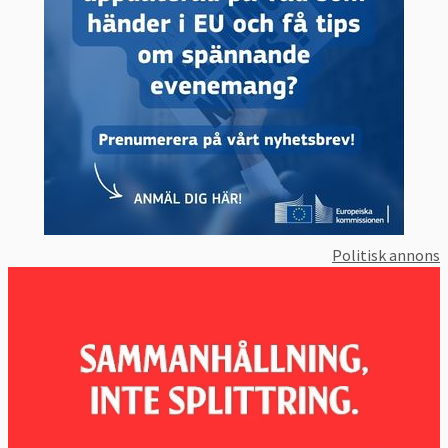
ekonomisk politik
Europeiska partiernas vallöften:
Om försvar
och brottsbekämpning
Europeiska partiernas vallöften:
Om klimat,
miljö och energi
Europeiska partiernas vallöften:
Om
arbetsmarknad och sociala frågor
Sveriges mest och minst aktiva EU-politiker
Inga kända hot om desinformation i
Politisk annons
svenska EU-valet
Svenska EU-politiker mörkar skattemedel –
utnyttjar svaga EU-regler
Undersökning visar: EU-parlamentariker –
ett lönsamt uppdrag
SD kritiserar inte Ungern och Polen – trots