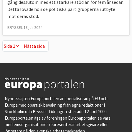
gång dessutom med ett starkare stöd än för fem år sedan.
Detta lovade hon de politiska partigrupperna i utbyte
mot deras stöd.
BRYSSEL 18 juli 2024
Nästa sida
Nästa sida
Nyhetssajten Europaportalen är specialiserad på EU och
Europa med opartisk bevakning från egna redaktioner i
Stockholm och Bryssel. Tidningen startade 12 april 2000.
Europaportalen ägs av föreningen Europaportalen.se vars
medlemsorganisationer representerar arbetsgivare eller
löntagare på den svenska arbetsmarknaden.