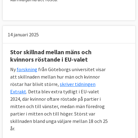
partiernas andranamn inför EU-
valet 2024:
(SD och KD har inte
svarat)
EU-kandidat
EU-samarbetet
14 januari 2025
Jessica Polfjärd
värdefullt för Sverige
(M):
Stor skillnad mellan mäns och
EU-kandidat Johan
Använd EU för att
kvinnors röstande i EU-valet
Danielsson (S):
stärka Sverige
Ny
forskning
från Göteborgs universitet visar
EU-kandidat Hanna
Stärk arbetarnas
att skillnaden mellan hur män och kvinnor
Gedin (V):
rättigheter i EU
röstar har blivit större,
skriver tidningen
Demokrati och miljö är
Extrakt
. Detta blev extra tydligt i EU-valet
EU-kandidat Pär
de viktigaste EU-
2024, där kvinnor oftare röstade på partier i
Holmgren (MP):
mitten och till vänster, medan män föredrog
frågorna
partier i mitten och till höger. Störst var
EU-kandidat Abir
Bygg det goda EU
skillnaden bland unga väljare mellan 18 och 25
Al-Sahlani (C):
år.
EU-kandidat Anna