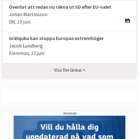
Överilat att redan nu räkna ut SD efter EU-valet
Johan Martinsson
DN, 19 juni
Grälsjuka kan stoppa Europas extremhöger
Jacob Lundberg
Flamman, 13 juni
Visa fler länkar +
Fördjupande artiklar om EU-
politik inför valet:
Annonser
Brett stöd hos svenska parlamentariker till
nya EU-lagar
Europeiska partiernas vallöften:
Om