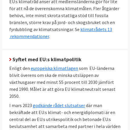
mellan 2020 och 2030 till minst 42,5 procent,
EU:s klimatråd anser att medlemsländerna gör för lite
men gärna 45 procent. Sverige har i särklass
för att nå de överenskomna klimatmålen. Fler åtgärder
behövs, inte minst skrota statliga stöd till fossila
den största andelen förnybar energi bland
bränslen, större krav på jord- och skogsbruket och en
EU-länderna:
66 procent 2023
. Inte heller här
fyrdubbling av klimatsatsningar. Se
klimatrådets 13
finns något specifikt krav på enskilda
rekommendationer
.
medlemsländer utan målet är gemensamt.
TABELL 3. Andelen
2023
Mål 2030
Syftet med EU:s klimatpolitik
förnyelsebar energi
Enligt den
europeiska klimatlagen
som EU-länderna
blivit överens om ska de minska utsläppen av
42,5 – 45
EU-genomsnitt
25
växthusgaser med minst 55 procent till 2030 jämfört
procent
procent
med 1990. Målet är att göra EU klimatneutralt senast
2050.
66
Sverige
Inget
I mars 2023
godkände rådet slutsatser
där man
procent
bindande
bekräftade att EU:s klimat- och energidiplomati är en
central del av EU:s utrikespolitik och betonade EU:s
EU-mål
beslutsamhet att samarbeta med partner i hela världen