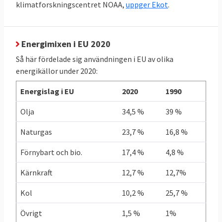
klimatforskningscentret NOAA,
uppger Ekot
.
TABELL 4.
2011
2021
Förändring
Energianvändning
per capita
Energimixen i EU 2020
Så här fördelade sig användningen i EU av olika
EU-genomsnitt
3,21
2,93
- 9 %
energikällor under 2020:
toe
toe
Energislag i EU
2020
1990
Sverige
5,03
4,21
- 16 %
Olja
34,5 %
39 %
toe
toe
Naturgas
23,7 %
16,8 %
Källor: Klicka på länkarna i tabellen för att se
Förnybart och bio.
17,4 %
4,8 %
källa.
Kärnkraft
12,7 %
12,7%
Grekland redan i mål
Kol
10,2 %
25,7 %
I graf 1 nedan framgår att Grekland som
Övrigt
1,5 %
1%
enda land redan uppnått sitt klimatmål när