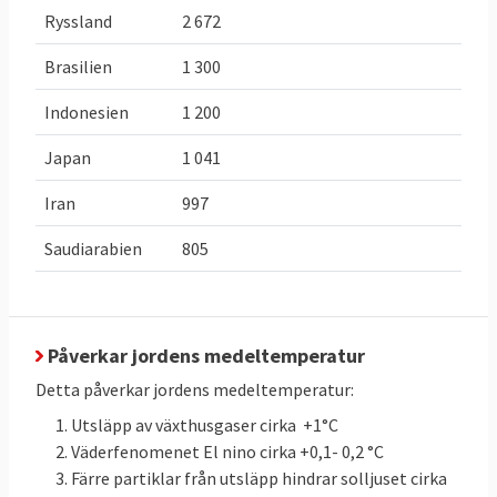
växthusgaser
30,2 Mt
CO
e,
högst utsläpp
2
Ryssland
2 672
jmf. 2005
2024
på 21,6
(ESR) då
Mt
CO
e
Brasilien
1 300
2
Sverige
Indonesien
1 200
släppte ut
42,2 Mt
CO
e
.
Japan
1 041
2
Öka inlagring
Inlagring
Öka upptaget
Iran
997
av
31,223
växthusgaser:
Saudiarabien
805
växthusgaser
Mt
med
3,955
CO
e
2023
2
i skog och
Mt
från
CO
e
2
mark med
43,366 till
3,955 Mt
inlagring
CO
e
Påverkar jordens medeltemperatur
2
jämfört med
totalt
47,321
Detta påverkar jordens medeltemperatur:
snittet för
Mt
CO
e
2
Utsläpp av växthusgaser cirka +1°C
2016-2018:
Väderfenomenet El nino cirka +0,1- 0,2 °C
43,366
Färre partiklar från utsläpp hindrar solljuset cirka