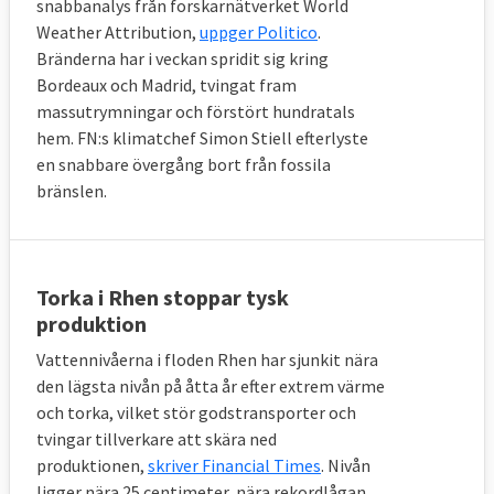
snabbanalys från forskarnätverket World
Weather Attribution,
uppger Politico
.
Bränderna har i veckan spridit sig kring
Bordeaux och Madrid, tvingat fram
massutrymningar och förstört hundratals
hem. FN:s klimatchef Simon Stiell efterlyste
en snabbare övergång bort från fossila
bränslen.
Torka i Rhen stoppar tysk
produktion
Vattennivåerna i floden Rhen har sjunkit nära
den lägsta nivån på åtta år efter extrem värme
och torka, vilket stör godstransporter och
tvingar tillverkare att skära ned
produktionen,
skriver Financial Times
. Nivån
ligger nära 25 centimeter, nära rekordlågan