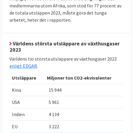
(LULUCF). Sverige måste halvera sina
medlemmarna utom Afrika, som stod för 77 procent av
utsläpp till 2030 jämfört med 2005. Likaså
de totala utsläppen 2023, måste göra det tunga
måste skog och mark i Sverige lagra
arbetet, heter det i rapporten.
närmare fyra miljoner ton mer växthusgaser
2030 jämfört med ett genomsnitt för åren
2016-2018. Utöver dessa mål finns i Sveriges
Världens största utsläppare av växthusgaser
2023
fall även olika mål som riksdagen satt upp,
dessa behandlas inte här.
Världens tio största utsläppare av växthusgaser 2023
enligt EDGAR
.
TABELL 2.
Läge
Bindande
Utsläppare
Miljoner ton CO2-ekvivalenter
Sveriges
Sverige
EU-mål 2030
klimat och
för Sverige
Kina
15 944
energimål i
USA
5 961
EU
Indien
4 134
Minskade
-29,4 procent
,
-
50 procent
,
utsläpp av
eller
eller
EU
3 222