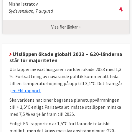
Misha Istratov
Sydsvenskan, 7 augusti
Klicka på länkarna i tabellen för att
Källor
:
se källa. * Enligt
kommissionens
Visa fler länkar +
uppskattningar
kommer ett fullständigt
genomförande av 55 % -paketet att leda till
en minskning på 57 %.** MtCO2e betyder
miljoner ton
koldioxidekvivalenter
, ett mått
Utsläppen ökade globalt 2023 – G20-länderna
på mängden växthusgaser. *** Mtoe betyder
står för majoriteten
miljoner ton
oljeekvivalenter
, ett mått på
Utsläppen av växthusgaser i världen ökade 2023 med 1,3
energiinnehåll.
%. Fortsättning av nuvarande politik kommer att leda
till en temperaturhöjning på upp till 3,1°C. Det framgår
i
en FN-rapport
.
Sveriges mål enligt EU-beslut
Ska världens nationer begränsa planetuppvärmningen
till + 1,5°C enligt Parisavtalet måste utsläppen minska
Sverige har bundit sig i EU att minska sina
med 7,5 % varje år fram till 2035.
utsläpp av växthusgaser (ESR) och öka
Enligt FN-rapporten är 1,5°C fortfarande tekniskt
upptaget av växthusgaser i skog och mark
möjligt, men det krävs massiva ansträngningar. G20-