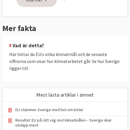
Utsläppen ska minska genom tre åtgärder:
handel med utsläppsrätter inom EU (ETS),
nationella åtgärder för att minska utsläppen
Mer fakta
(ESR) och ökat upptag av växthusgaser i
skog och mark (LULUCF).
Vad är detta?
Utsläppsminskningar genom handel med
Här hittar du EU:s olika klimatmål och de senaste
utsläppsrätter (ETS) är gemensamma för
siffrorna som visar hur klimatarbetet går. Se hur Sverige
ligger till.
EU, här finns inga nationella mål för
medlemsländerna. Men det finns två
nationella mål kallat ESR-målet och
LULUCF-målet. Sverige har bundit sig att
Mest lästa artiklar i ämnet
halvera sina nationella utsläpp till 2030 (ESR)
och öka upptaget av växthusgaser i skog
EU stämmer Sverige med hot om böter
och mark (LULUCF).
Resultat: EU på rätt väg mot klimatmålen – Sverige ökar
utsläpp mest