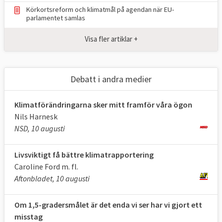
TABELL 1.
Läge i EU
Mål 2030
Körkortsreform och klimatmål på agendan när EU-
Klimat och
2024
för EU
parlamentet samlas
energimål i EU
Visa fler artiklar +
Minskade utsläpp
37,2 procent,
55 procent
*
av växthusgaser
2024
jmf. 1990 (ETS +
Debatt i andra medier
ESR)
Klimatförändringarna sker mitt framför våra ögon
Upptag av
198
310
Nils Harnesk
växthusgaser i
Mt
**2023
Mt
CO
e
CO
e
**
NSD, 10 augusti
2
2
skog och mark
(LULUCF)
Livsviktigt få bättre klimatrapportering
Caroline Ford m. fl.
Andelen förnybar
25,2 procent
,
minst 42,5
Aftonbladet, 10 augusti
energi
202
4
procent
Om 1,5-gradersmålet är det enda vi ser har vi gjort ett
Energianvändning
900 Mtoe
***,
Max
misstag
(slutlig)
2024
763 Mtoe
***