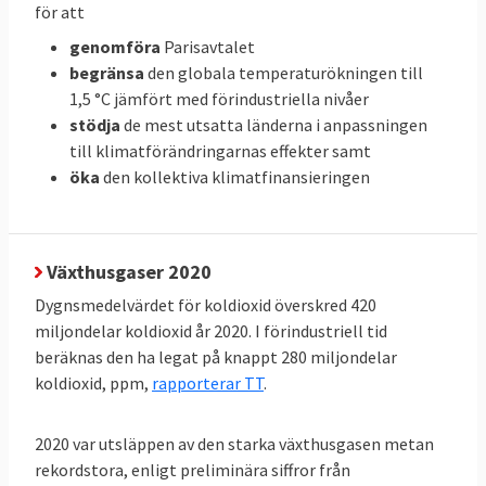
för att
Klicka på länkarna i tabellen för att
Källor
:
genomföra
Parisavtalet
se källan.
begränsa
den globala temperaturökningen till
1,5 °C jämfört med förindustriella nivåer
stödja
de mest utsatta länderna i anpassningen
Svenskarnas energianvändning
till klimatförändringarnas effekter samt
och utsläpp i EU
öka
den kollektiva klimatfinansieringen
När all energi som förbrukas i ett EU-land,
den så kallade primära energianvändningen,
delas med antalet invånare framgår vilka
Växthusgaser 2020
som förbrukar mest energi. Svenskarna
Dygnsmedelvärdet för koldioxid överskred 420
förbrukar mer energi än andra i EU räknat
miljondelar koldioxid år 2020. I förindustriell tid
per person och hamnar på delad tredje plats
beräknas den ha legat på knappt 280 miljondelar
i förbrukningsligan efter Luxemburg och
koldioxid, ppm,
rapporterar TT
.
Finland. Minst energi per person i EU
förbrukar malteser.
2020 var utsläppen av den starka växthusgasen metan
rekordstora, enligt preliminära siffror från