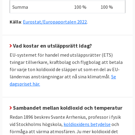
det gäller de skarpa ESR-målen. Sverige
Summa
100 %
100 %
ligger på trettonde plats i den ligan. I botten
återfinns Malta, Cypern och Bulgarien.
Källa
:
Eurostat/Europaportalen 2022
.
Vad kostar en utsläppsrätt idag?
EU-systemet för handel med utsläppsrätter (ETS)
tvingar tillverkare, kraftbolag och flygbolag att betala
för varje ton koldioxid de släpper ut som en del av EU-
ländernas ansträngningar att nå sina klimatmål.
Se
dagspriset här.
Sambandet mellan koldioxid och temperatur
Redan 1896 beskrev Svante Arrhenius, professor i fysik
vid Stockholms högskola,
koldioxidens betydelse
och
förmåga att värma atmosfären. Ju mer koldioxid det