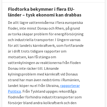
Flodtorka bekymmer i flera EU-
länder – tysk ekonomi kan drabbas
De allt lägre vattennivåerna i flera europeiska
floder, inte minst Donau och Rhen, på grund
av torka skapar problem för energiförsörjning
och industriella transporter. I Ungern varnas
för att landets kärnkraftverk, som fortfarande
är i drift trots tidigare rapporter om
motsatsen, kan få stänga om
vattenkylningen av reaktionerna från floden
Donau inte räcker till. Liknande
kylningsproblem med kärnkraft vid Donaus
strand har man även nedströms i Rumänien,
landet köper nu el från Ukraina,
rapporterar
Politico
. Från Tyskland uppges rekordlåga
flodnivåer förhindra industritransporter som
försörjer bland andra kolkraftverk och den