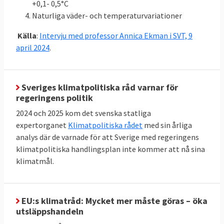
(LULUCF)
+0,1- 0,5°C
Naturliga väder- och temperaturvariationer
Klicka på länkarna i tabellen för att se
Källor
:
källan. MtCO2e betyder miljoner ton
Källa
:
Intervju med professor Annica Ekman i SVT, 9
koldioxidekvivalenter
, ett mått på mängden
april 2024
.
växthusgaser.
Sveriges klimatpolitiska råd varnar för
regeringens politik
Energieffektivisering och
2024 och 2025 kom det svenska statliga
förnybart
expertorganet
Klimatpolitiska rådet
med sin årliga
Jämfört med 2005 ska EU till 2030 minska
analys där de varnade för att Sverige med regeringens
sin primära energiförbrukning med 34
klimatpolitiska handlingsplan inte kommer att nå sina
klimatmål.
procent till högst 992,5 Mtoe. Här finns
dock inget specifikt krav på enskilda
medlemsländer utan målet är gemensamt.
EU:s klimatråd: Mycket mer måste göras – öka
Andelen förnybar energi i EU ska fördubblas
utsläppshandeln