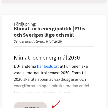
Fördjupning:
Klimat- och energipolitik | EU:s
och Sveriges läge och mål
Senast uppdaterad: 6 juli 2026
Klimat- och energimål 2030
EU-länderna
har beslutat
att unionen ska
vara klimatneutral senast 2050. Fram till
2030 ska utsläppen av växthusgaser och
energiförbrukningen minska medan andel
förnybar energi och upptagning av
växthusgaser ska öka, se tabell 1 och 2
nedan.
+
Visa mer