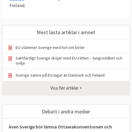
Finland.
och beslutat om. Andra frågor man har
tvistat om har rört skatter, miljö och
offentlighetsprincip i EU. I det sista fallet är
det Sverige som fyra gånger stämt
Mest lästa artiklar i ämnet
kommissionen för bristande öppenhet. Det
är betydligt vanligare att EU-kommissionen
EU stämmer Sverige med hot om böter
stämmer Sverige än tvärtom.
Saktfärdigt Sverige dröjer med EU-rätten – tungroddhet och
ovilja
Listan nedan är Europaportalens
Sverige sämre på EU-lagar än Danmark och Finland
sammanställning av samtliga domar och
bygger på
EU-domstolens databas
.
Visa fler artiklar +
Förteckningen gäller bara tvister där staten
Sverige är part mot EU eller andra
medlemsländer och täcker inte domar om
Debatt i andra medier
företag och privatpersoner som exempelvis
Lavaldomen.
Även Sverige bör lämna Ottawakonventionen och