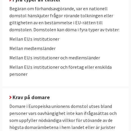
miljoner kronor för allvarlig underlåtenhet
att införa EU-regler. Domstolen skriver: att
Begäran om förhandsavgörande, var en nationell
domstol hänskjuter frågor rörande tolkningen eller
denna medlemsstat ingår bland de av
giltigheten av en bestämmelse i EU-rätten till
unionens medlemsstater som är hårdast
domstolen. Domstolen kan döma i fyra typer av tvister:
drabbade av våld med skjutvapen, en
Mellan EU:s institutioner
relevant omständighet vid den konkreta
bedömningen av hur allvarlig den aktuella
Mellan medlemsländer
överträdelsen är.
Mellan EU:s institutioner och medlemsländer
Mellan EU:s institutioner och företag eller enskilda
2 september 2021
Sverige förlorade
personer
Domstolen dömer Sverige för att inte
lämnat in uppgifter till kommissionen som
denna skulle ha behövt för att kunna
Krav på domare
bedöma huruvida avloppsreningsverken i
Domare i Europeiska unionens domstol utses bland
tätorterna Habo och Töreboda uppfyller EU-
personer vars oavhängighet inte kan ifrågasättas och
krav och att Sverige inte har säkerställt att
som uppfyller nödvändiga villkor för utövande av de
avloppsvattnet från tätorterna Lycksele,
högsta domarämbetena i hem landet eller är jurister