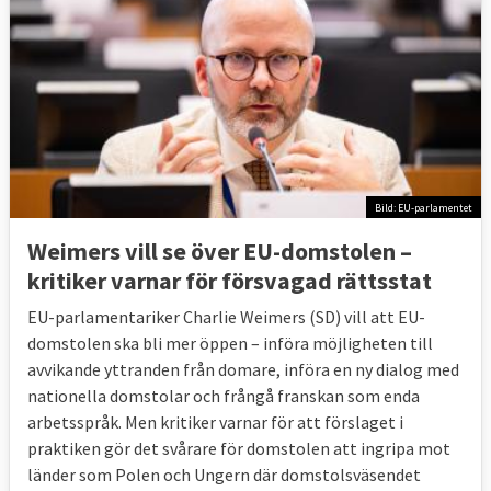
Etableringsfrihet och elmarknaden
6 okt 2009
Sverige förlorade delvis
Undermåliga krav på kväverening vid
reningsverk vid viss tidpunkt
11 juni 2009
Sverige förlorade
Ej i tid infört
vissa EU-regler mot penningtvätt och
Bild: EU-parlamentet
finansiering av terrorism
Weimers vill se över EU-domstolen –
4 juni 2009
Sverige förlorade
Ej i tid infört
kritiker varnar för försvagad rättsstat
vissa EU-regler om finansiella företag som
EU-parlamentariker Charlie Weimers (SD) vill att EU-
behöver tillstånd
domstolen ska bli mer öppen – införa möjligheten till
avvikande yttranden från domare, införa en ny dialog med
14 maj 2009
Sverige förlorade
Ej i tid infört
nationella domstolar och frångå franskan som enda
miniminormer för när
arbetsspråk. Men kritiker varnar för att förslaget i
tredjelandsmedborgare eller statslösa
praktiken gör det svårare för domstolen att ingripa mot
personer ska betraktas som flyktingar
länder som Polen och Ungern där domstolsväsendet