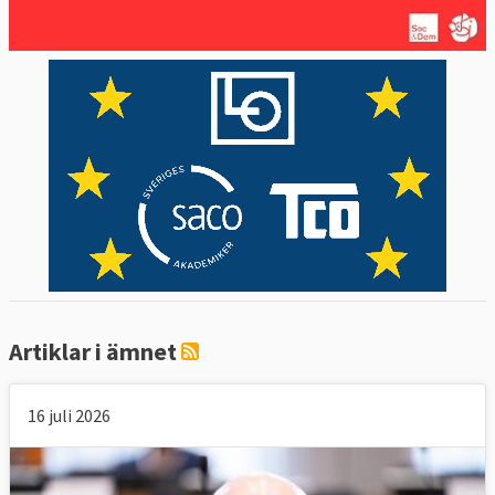
tillståndsgivning för reningsanläggningar
för industriell verksamhet
10 maj 2011
Sverige förlorade
För stora
luftföroreningar i svenska tätorter
20 april 2010
Sverige förlorade
Att Sverige
ensidigt tagit in ämne i förteckning över
långlivade organiska föroreningar
4 feb 2010
Sverige förlorade
Ej infört
datalagringsdirektivet vilket Sverige
medgav
Artiklar i ämnet
15 december 2009
Sverige förlorade
Tullfri import av militär utrustning och varor
16 juli 2026
med både civil och militär användning
29 oktober 2009
Sverige förlorade