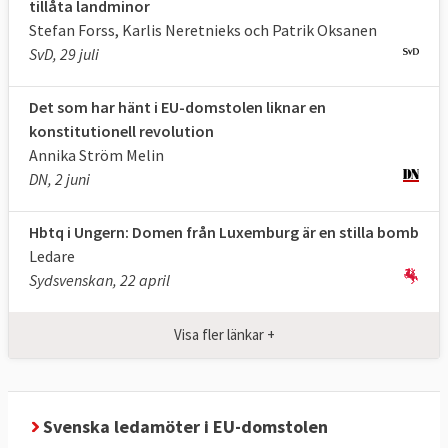
tillåta landminor
Stefan Forss, Karlis Neretnieks och Patrik Oksanen
Sverige stämmer EU-kommissionen 6-3
SvD, 29 juli
7 mars 2019
Sverige vann
EU-
Det som har hänt i EU-domstolen liknar en
kommissionens godkännande av farliga
konstitutionell revolution
blykromater i vissa produkter underkändes
Annika Ström Melin
då kommissionen brustit i omsorgsplikten
DN, 2 juni
att undersöka mer lämpliga och mindre
riskabla alternativ för människors hälsa
.
Hbtq i Ungern: Domen från Luxemburg är en stilla bomb
Kommissionen överklagade och fick
Ledare
domstolen att skjuta upp verkställandet av
Sydsvenskan, 22 april
domen (21 nov 2019) och vann sedan delvis i
sak 25 februari 2021, se nedan.
Visa fler länkar +
25 september 2018
Sverige vann
EU-
kommissionens beräkningssätt för att
fastslå graden av ekonomisk skada för EU
Svenska ledamöter i EU-domstolen