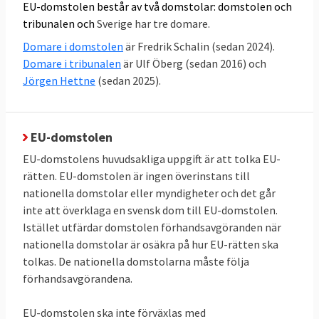
efter bristfällig svensk kontroll av
EU-domstolen består av två domstolar: domstolen och
jordbruksstöd i 2011-2012 var felaktig och
tribunalen och
Sverige har tre domare.
för hög. Det fanns mer exakta
Domare i domstolen
är Fredrik Schalin (sedan 2024).
beräkningssätt
Domare i tribunalen
är Ulf Öberg (sedan 2016) och
Jörgen Hettne
(sedan 2025).
11 maj 2017
Sverige förlorade
EU-
kommissionen hade rätt att vägra lämna ut
viss handling - att Sverige ej konkret kunnat
EU-domstolen
visa att allmänintresse förelåg
EU-domstolens huvudsakliga uppgift är att tolka EU-
rätten. EU-domstolen är ingen överinstans till
16 december 2015
Sverige vann
Om
nationella domstolar eller myndigheter och det går
skyldighet för EU-kommissionen att ange
inte att överklaga en svensk dom till EU-domstolen.
vetenskapliga kriterier för att fastställa
Istället utfärdar domstolen förhandsavgöranden när
hormonstörande egenskaper
nationella domstolar är osäkra på hur EU-rätten ska
tolkas. De nationella domstolarna måste följa
21 juli 2011
Sverige vann
Överklagan för
förhandsavgörandena.
att upphäva EU-kommissionens beslut och
Tribunalens dom att inte lämna ut handling
EU-domstolen ska inte förväxlas med