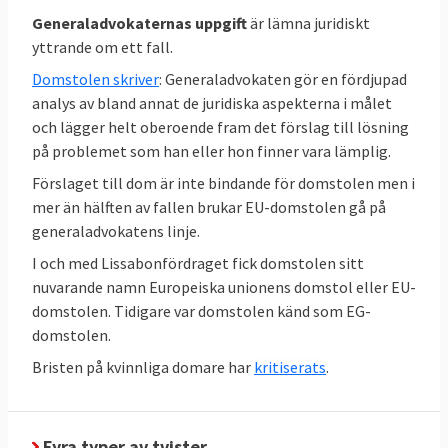
ogiltigförklaring av kommissionens direktiv
Generaladvokaternas uppgift
är lämna juridiskt
om växtskyddsmedel med ämnet parakvat
yttrande om ett fall.
Domstolen skriver
: Generaladvokaten gör en fördjupad
analys av bland annat de juridiska aspekterna i målet
7 oktober 2004
Sverige förlorade
Bland
och lägger helt oberoende fram det förslag till lösning
annat om att kartavgifterna inte fick dras av
på problemet som han eller hon finner vara lämplig.
inom ramen för stödet för jordbruksgrödor
Förslaget till dom är inte bindande för domstolen men i
mer än hälften av fallen brukar EU-domstolen gå på
generaladvokatens linje.
EU-kommissionen stämmer Sverige 33-5,
I och med Lissabonfördraget fick domstolen sitt
2 delvis, 1 ogilligtförklarad
nuvarande namn Europeiska unionens domstol eller EU-
domstolen. Tidigare var domstolen känd som EG-
9 november 2023
Sverige förlorade
EU-
domstolen.
kommissionen stämde Sverige för att inte i
Bristen på kvinnliga domare har
kritiserats
.
tid infört ändringar i vapendirektiv (EU)
2017/853 – Kontroll av förvärv och innehav
av vapen. Sverige fick böta cirka 100
Fyra typer av tvister