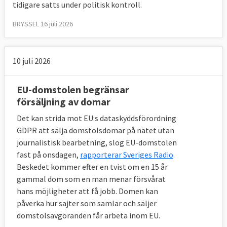
tidigare satts under politisk kontroll.
3 mars 2009
Sverige förlorade
Om investeringsskyddsavtal med tredje
BRYSSEL 16 juli 2026
land
15 maj 2008
Sverige förlorade
Ej i tid infört
10 juli 2026
EU-regler om skydd för immateriella
rättigheter
EU-domstolen begränsar
försäljning av domar
8 april 2008
Sverige vann
Diskriminerade
Det kan strida mot EU:s dataskyddsförordning
skillnad i beskattningen av öl och vin
GDPR att sälja domstolsdomar på nätet utan
journalistisk bearbetning, slog EU-domstolen
31 januari 2008
Sverige förlorade
Ej i tid
fast på onsdagen,
rapporterar Sveriges Radio
.
infört EU-regler om offentligt upphandling
Beskedet kommer efter en tvist om en 15 år
gammal dom som en man menar försvårat
18 december 2007
Sverige förlorade
Ej i
hans möjligheter att få jobb. Domen kan
tid infört EU-regler om upphandling av
påverka hur sajter som samlar och säljer
vatten, energi, transporter och
domstolsavgöranden får arbeta inom EU.
posttjänster