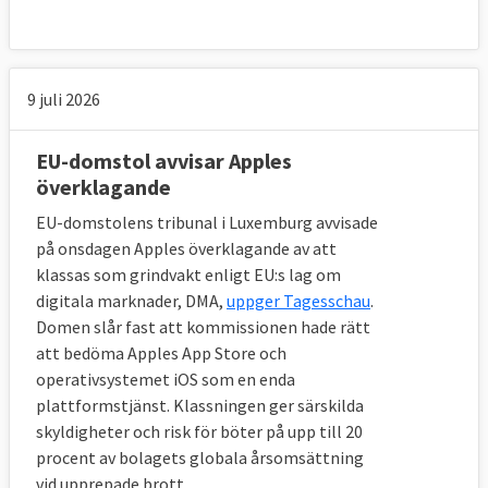
6 december 2007
Sverige förlorade
Ej i tid
infört EU-regler om offentlig upphandling av
byggentreprenader
9 juli 2026
4 oktober 2007
Sverige förlorade
Huruvida
EU-domstol avvisar Apples
viss privatimport av alkoholdrycker
överklagande
omfattas av Systembolagets monopol
EU-domstolens tribunal i Luxemburg avvisade
14 juni 2007
Sverige förlorade
Ej i tid infört
på onsdagen Apples överklagande av att
påföljder för flygbolag som inte informerar
klassas som grindvakt enligt EU:s lag om
digitala marknader, DMA,
uppger Tagesschau
.
om väsentliga problem som kraftiga
Domen slår fast att kommissionen hade rätt
förseningar
att bedöma Apples App Store och
operativsystemet iOS som en enda
18 januari 2007
Sverige
plattformstjänst. Klassningen ger särskilda
förlorade
Skatterätt: Uppskovsavdrag för
skyldigheter och risk för böter på upp till 20
kapitalvinst vid avyttring av privatbostad
procent av bolagets globala årsomsättning
vid upprepade brott.
23 november 2006
Sverige förlorade
Ej i