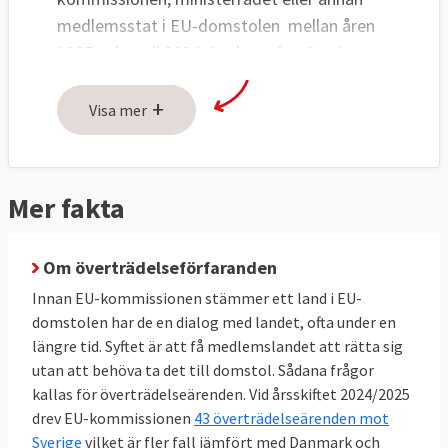
medlemsstat i EU-domstolen mellan åren
1995 och april 2024. Av dessa har Sverige
vunnit 13 rättegångar och förlorat 38
+
processer i EU-domstolen. I tre fall
Visa mer
förlorade Sverige delvis och en tvist blev
ogiltigförklarad av domstolen i efterhand.
Mer fakta
EU-kommissionen mot Sverige 36 – 11
Sverige har vunnit 11 gånger i domstolen,
Om överträdelseförfaranden
haft två delvisa förluster och förlorat 36
gånger i domstolsprocesserna med EU-
Innan EU-kommissionen stämmer ett land i EU-
kommissionen om vad som är rätt eller fel
domstolen har de en dialog med landet, ofta under en
längre tid. Syftet är att få medlemslandet att rätta sig
enligt EU-reglerna.
utan att behöva ta det till domstol. Sådana frågor
17 av Sveriges förluster i EU-domstolen
kallas för överträdelseärenden.
Vid årsskiftet 2024/2025
drev EU-kommissionen
beror på att Sverige inte i tid genomfört de
43 överträdelseärenden mot
Sverige
vilket är fler fall jämfört med Danmark och
EU-lagar som svenska ministrar varit med