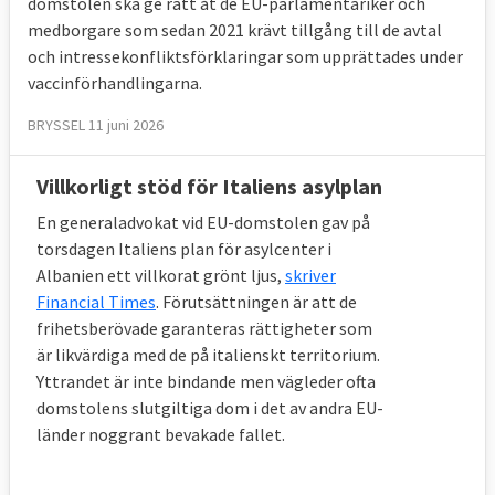
domstolen ska ge rätt åt de EU-parlamentariker och
15 juli 2004
Sverige vann
Moms på
medborgare som sedan 2021 krävt tillgång till de avtal
stödbelopp för torkat foder
och intressekonfliktsförklaringar som upprättades under
vaccinförhandlingarna.
15 juli 2004
Sverige förlorade
Att inte i tid
BRYSSEL 11 juni 2026
infört direktivet i svensk rätt om insyn i
finansiella förbindelser mellan
Villkorligt stöd för Italiens asylplan
medlemsstater och offentliga företag
En generaladvokat vid EU-domstolen gav på
30 mars 2004
Sverige förlorade
Ej
torsdagen Italiens plan för asylcenter i
omhändertagit spilloljor på rätt sätt
Albanien ett villkorat grönt ljus,
skriver
Financial Times
. Förutsättningen är att de
5 november 2002
Sverige förlorade
För att
frihetsberövade garanteras rättigheter som
behålla flygtrafikavtal med USA i strid mot
är likvärdiga med de på italienskt territorium.
EU-rätt
Yttrandet är inte bindande men vägleder ofta
domstolens slutgiltiga dom i det av andra EU-
7 maj 2002
Sverige vann
Avsaknad av lista
länder noggrant bevakade fallet.
på oskäliga villkor i konsumentavtal