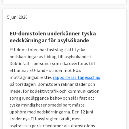
14 juni 2001
Sverige förlorade
Ignorering
av EU-regler för badvatten
5 juni 2026
Läs mer
EU-domstolen underkänner tyska
nedskärningar för asylsökande
EU-domstolen har fastslagit att tyska
nedskärningar av bidrag till asylsökande i
Dublinfall – personer som ska överföras till
ett annat EU-land – strider mot EU:s
mottagningsdirektiv,
rapporterar Tagesschau
på torsdagen. Domstolen räknar kläder och
medel för kollektivtrafik och kommunikation
som grundläggande behov och slår fast att
tyska myndigheter omedelbart måste
upphöra med nedskärningarna. Den 12 juni
träder nya EU-asylregler i kraft, men
asylrättsexperter bedömer att domstolens