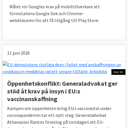
2003 inte infört arbetstidsdirektivet i svensk
Målet rör Googles krav på mobiltillverkare att
lag som enligt reglerna skulle införts senast
förinstallera Google Sök och Chrome-
23 november 1996
webbläsaren för att få tillgång till Play Store.
16 december 2004
Sverige förlorade
Bristande svensk kontroll av överfiske och
med mera 1995 och 1996
11 juni 2026
18 november 2004
Sverige förlorade
Att
inte i tid infört 2001-års direktiv om
Bild: EU
upphovsrätt i informationssamhället -
Öppenhetskonflikt: Generaladvokat ger
Sverige svarade införlivandet i svensk rätt
stöd åt krav på insyn i EU:s
var mycket komplext
vaccinanskaffning
18 november 2004
Sverige förlorade
Att
Kampen om öppenheten kring EU:s vaccinavtal under
inte i tid infört direktivet om rekonstruktion
coronapandemin tar ett nytt steg. Generaladvokat
och likvidation av försäkringsföretag
Athanasios Rantos föreslog på torsdagen att EU-