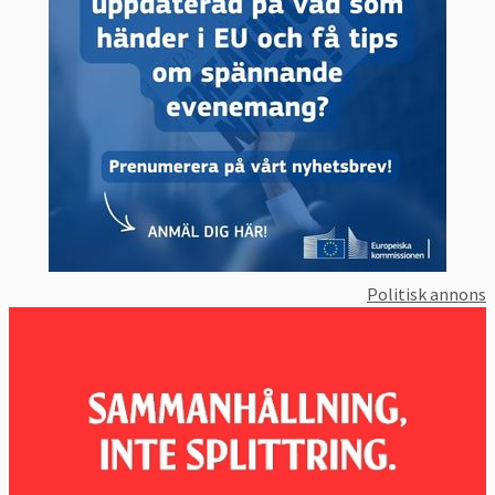
4 december 2014
Sverige förlorade
Löpande vite på 4 000 euro för varje dag
som dröjer innan Sverige genomfört EU-
domen från 29 mars 2012 om
reningsanläggningar
30 maj 2013
Ogilltförklarad.
Ej infört
datalagringsdirektivet i tid
Sverige
förlorade fick böta: tre miljoner euro. Men
året därpå ogilltförklarade samma domstol
Politisk annons
hela datalagringsdirektivet och Sverige fick
tillbaka bötesbeloppet.
25 april 2013
Sverige vann
Tolkning av
momsdirektivet
29 mars 2012
Sverige förlorade
Brustit i