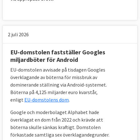
tid infört EU-regler om extra tillsyn av
finansiella företag
26 oktober 2006
Sverige förlorade
Krav på
2 juli 2026
att avelshingstar skall vara avelsvärderade i
Sverige
EU-domstolen fastställer Googles
miljardböter för Android
15 juni 2006
Sverige vann
Huruvida
svenska regler om skyddsombuds
EU-domstolen avvisade på tisdagen Googles
kunskaper och färdigheter är tillräckliga
överklagande av böterna för missbruk av
dominerande ställning via Android-systemet.
enligt EU-rätten
Böterna på 4,125 miljarder euro kvarstår,
20 oktober 2005
Sverige förlorade
enligt
EU-domstolens dom
.
Bristande veterinära kontroller vid viss
Google och moderbolaget Alphabet hade
handeln inom EU
överklagat en dom från 2022 och krävde att
böterna skulle sänkas kraftigt. Domstolen
26 maj 2005
Sverige förlorade
Att ännu
förkastade samtliga sex överklagandegrunder.