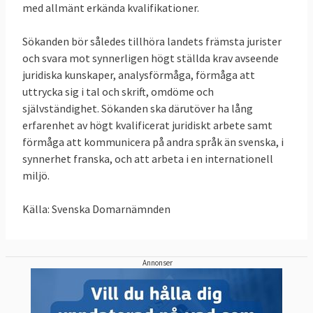
Malå och Pajala undergår sekundär rening
med allmänt erkända kvalifikationer.
eller motsvarande rening före utsläpp.
Sökanden bör således tillhöra landets främsta jurister
25 februari 2021
Sverige förlorade delvis
och svara mot synnerligen högt ställda krav avseende
Domstolen beslutar att på en punkt gå EU-
juridiska kunskaper, analysförmåga, förmåga att
kommissionen till mötes i deras överklagan
uttrycka sig i tal och skrift, omdöme och
mot dom 7 mars 2019 om farliga
självständighet. Sökanden ska därutöver ha lång
erfarenhet av högt kvalificerat juridiskt arbete samt
blykromater i vissa produkter, en dom som
förmåga att kommunicera på andra språk än svenska, i
Sverige vann.
synnerhet franska, och att arbeta i en internationell
21 november 2019
Sverige förlorar
miljö.
Domstolen beslutar mot Sveriges vilja att
Källa: Svenska Domarnämnden
skjuta upp verkställandet av dom 7 mars
2019 om farliga ämnen (se ovan) som
Sverige vann
.
Annonser
21 april 2015
Sverige förlorade
Momsbefrielse för offentligt postväsende