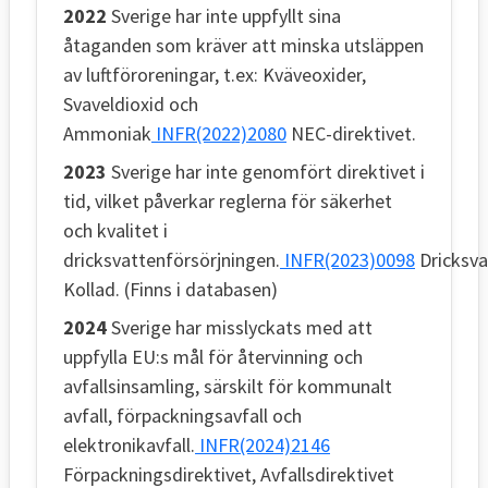
2022
Sverige har inte uppfyllt sina
åtaganden som kräver att minska utsläppen
av luftföroreningar, t.ex: Kväveoxider,
Svaveldioxid och
Ammoniak
INFR(2022)2080
NEC-direktivet.
2023
Sverige har inte genomfört direktivet i
tid, vilket påverkar reglerna för säkerhet
och kvalitet i
dricksvattenförsörjningen.
INFR(2023)0098
Dricksva
Kollad. (Finns i databasen)
2024
Sverige har misslyckats med att
uppfylla EU:s mål för återvinning och
avfallsinsamling, särskilt för kommunalt
avfall, förpackningsavfall och
elektronikavfall.
INFR(2024)2146
Förpackningsdirektivet, Avfallsdirektivet