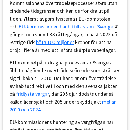
Kommissionens överträdelseprocesser styrs utan
bindande tidsgränser och kan därför dra ut på
tiden. Ytterst avgörs tvisterna i EU-domstolen
och
EU-kommissionen har hittills stämt Sverige
41
gånger och vunnit 33 rättegångar, senast 2023 då
Sverige fick
böta 100 miljoner
kronor för att ha
dröjt i flera år med att införa skärpta vapenlagar.
Ett exempel på utdragna processer är Sveriges
äldsta pågående överträdelseärende som sträcker
sig tillbaka till 2010. Det handlar om överträdelse
av habitatdirektivet i och med den svenska jakten
på
fridlysta vargar
, där 295 djur dödats under så
kallad licensjakt och 205 under skyddsjakt
mellan
2010 och 2024
.
EU-kommissionens hantering av vargfrågan har
pågått under en utmärkande lång tid enligt