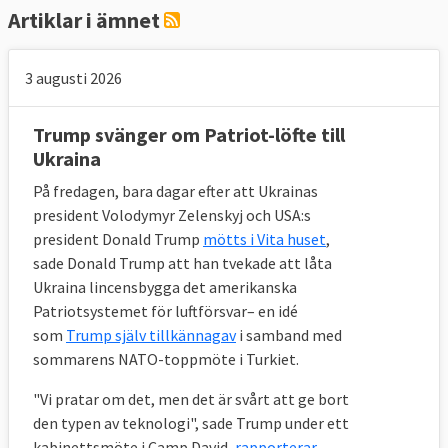
Artiklar i ämnet
3 augusti 2026
Trump svänger om Patriot-löfte till
Ukraina
På fredagen, bara dagar efter att Ukrainas
president Volodymyr Zelenskyj och USA:s
president Donald Trump
mötts i Vita huset
,
sade Donald Trump att han tvekade att låta
Ukraina lincensbygga det amerikanska
Patriotsystemet för luftförsvar– en idé
som
Trump själv tillkännagav
i samband med
sommarens NATO-toppmöte i Turkiet.
"Vi pratar om det, men det är svårt att ge bort
den typen av teknologi", sade Trump under ett
kabinettsmöte i Camp David,
rapporterar