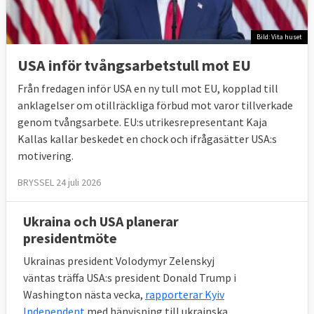
Bild: Vita huset
USA inför tvångsarbetstull mot EU
Från fredagen inför USA en ny tull mot EU, kopplad till
anklagelser om otillräckliga förbud mot varor tillverkade
genom tvångsarbete. EU:s utrikesrepresentant Kaja
Kallas kallar beskedet en chock och ifrågasätter USA:s
motivering.
BRYSSEL 24 juli 2026
Ukraina och USA planerar
presidentmöte
Ukrainas president Volodymyr Zelenskyj
väntas träffa USA:s president Donald Trump i
Washington nästa vecka,
rapporterar Kyiv
Independent
med hänvisning till ukrainska