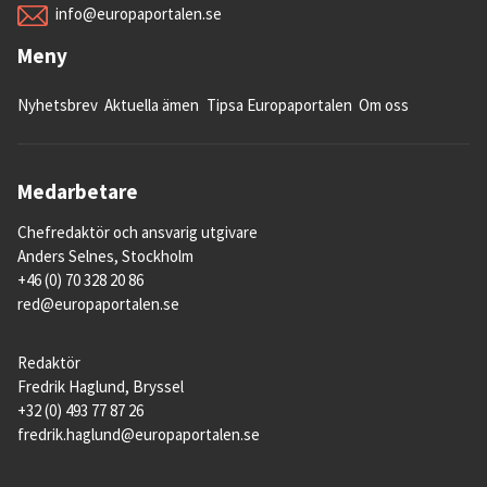
info@europaportalen.se
Meny
Nyhetsbrev
Aktuella ämen
Tipsa Europaportalen
Om oss
Medarbetare
Chefredaktör och ansvarig utgivare
Anders Selnes, Stockholm
+46 (0) 70 328 20 86
red@europaportalen.se
Redaktör
Fredrik Haglund, Bryssel
+32 (0) 493 77 87 26
fredrik.haglund@europaportalen.se