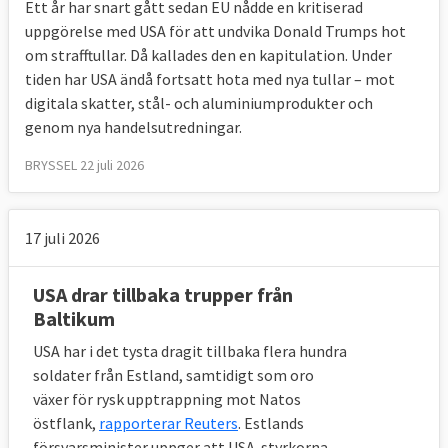
Ett år har snart gått sedan EU nådde en kritiserad
uppgörelse med USA för att undvika Donald Trumps hot
om strafftullar. Då kallades den en kapitulation. Under
tiden har USA ändå fortsatt hota med nya tullar – mot
digitala skatter, stål- och aluminiumprodukter och
genom nya handelsutredningar.
BRYSSEL 22 juli 2026
17 juli 2026
USA drar tillbaka trupper från
Baltikum
USA har i det tysta dragit tillbaka flera hundra
soldater från Estland, samtidigt som oro
växer för rysk upptrappning mot Natos
östflank,
rapporterar Reuters
. Estlands
försvarsminister uppger att USA-styrkorna