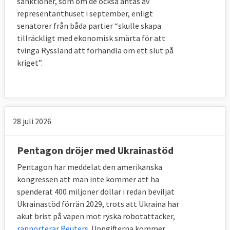
sanktioner, som om de också antas av
representanthuset i september, enligt
senatorer från båda partier “skulle skapa
tillräckligt med ekonomisk smärta för att
tvinga Ryssland att förhandla om ett slut på
kriget”.
28 juli 2026
Pentagon dröjer med Ukrainastöd
Pentagon har meddelat den amerikanska
kongressen att man inte kommer att ha
spenderat 400 miljoner dollar i redan beviljat
Ukrainastöd förrän 2029, trots att Ukraina har
akut brist på vapen mot ryska robotattacker,
rapporterar Reuters
. Uppgifterna kommer