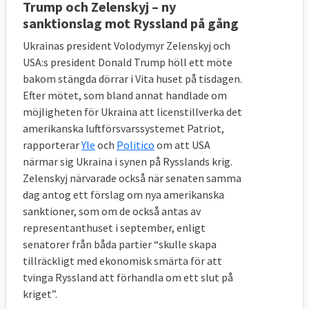
Trump och Zelenskyj – ny
sanktionslag mot Ryssland på gång
Ukrainas president Volodymyr Zelenskyj och
USA:s president Donald Trump höll ett möte
bakom stängda dörrar i Vita huset på tisdagen.
Efter mötet, som bland annat handlade om
möjligheten för Ukraina att licenstillverka det
amerikanska luftförsvarssystemet Patriot,
rapporterar
Yle
och
Politico
om att USA
närmar sig Ukraina i synen på Rysslands krig.
Zelenskyj närvarade också när senaten samma
dag antog ett förslag om nya amerikanska
sanktioner, som om de också antas av
representanthuset i september, enligt
senatorer från båda partier “skulle skapa
tillräckligt med ekonomisk smärta för att
tvinga Ryssland att förhandla om ett slut på
kriget”.