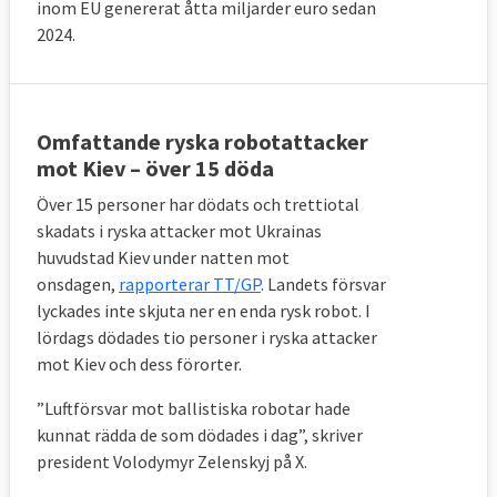
inom EU genererat åtta miljarder euro sedan
2024.
Omfattande ryska robotattacker
mot Kiev – över 15 döda
Över 15 personer har dödats och trettiotal
skadats i ryska attacker mot Ukrainas
huvudstad Kiev under natten mot
onsdagen,
rapporterar TT/GP
. Landets försvar
lyckades inte skjuta ner en enda rysk robot.
I
lördags dödades tio personer i ryska attacker
mot Kiev och dess förorter.
”Luftförsvar mot ballistiska robotar hade
kunnat rädda de som dödades i dag”, skriver
president Volodymyr Zelenskyj på X.