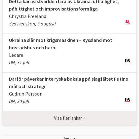
Detta kan västvärlden lära av Ukraina: uthållighet,
Ukraina. Det slog den Internationella
påhittighet och improvisationsförmåga
domstolen i Haag fast på onsdagen.
Chrystia Freeland
Domstolen fann inte några bevis på att
Sydsvenskan, 3 augusti
Ukraina gjort sig skyldig till folkmord som
Ryssland angav som skäl till invasionen.
Ukraina slår mot krigsmaskinen – Ryssland mot
"Fullständig seger", twittrade Ukrainas
bostadshus och barn
president Volodymyr Zelenskyj efter
Ledare
beslutet,
läs mer
.
DN, 31 juli
Därför påverkar inte ryska bakslag på slagfältet Putins
mål och strategi
Gudrun Persson
DN, 30 juli
Visa fler länkar +
Annonser