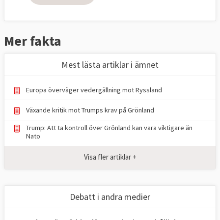
att vapnen omedelbart läggs ned,
läs mer
.
Experter om Rysslands brott mot freds-
Mer fakta
och säkerhetsordningen
Rysslands angreppskrig mot Ukraina utgör
Mest lästa artiklar i ämnet
brott mot FN-regler och olika avtal som
Ryssland lovat följa. – Ryssland bryter först
Europa överväger vedergällning mot Ryssland
och främst mot våldsförbudet, säger Carina
Lamon på Centrum för operativ rätt och
Växande kritik mot Trumps krav på Grönland
folkrätt. Flera olika domstolar kan bli
Trump: Att ta kontroll över Grönland kan vara viktigare än
aktuella för att utreda och döma
Nato
misstänkta ryska krigsbrott men det finns
Visa fler artiklar +
hinder på vägen,
läs mer
.
Internationella domstolen till Ryssland:
Debatt i andra medier
Avbryt kriget
Ryssland ska omedelbart avbryta kriget mot