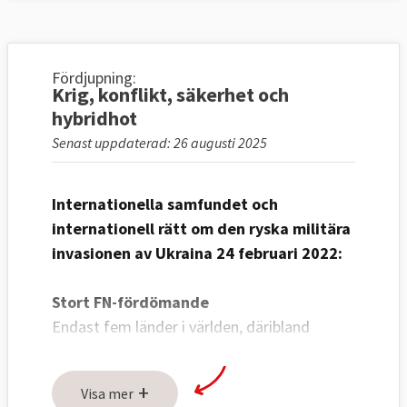
Fördjupning:
Krig, konflikt, säkerhet och
hybridhot
Senast uppdaterad: 26 augusti 2025
Internationella samfundet och
internationell rätt om den ryska militära
invasionen av Ukraina 24 februari 2022:
Stort FN-fördömande
Endast fem länder i världen, däribland
Ryssland och Nordkorea, röstade emot en
FN-resolution som fördömer Rysslands
+
Visa mer
anfallskrig mot Ukraina och kräver