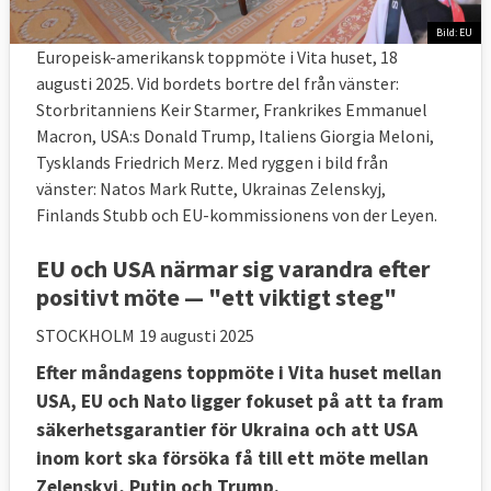
Bild: EU
Europeisk-amerikansk toppmöte i Vita huset, 18
augusti 2025. Vid bordets bortre del från vänster:
Storbritanniens Keir Starmer, Frankrikes Emmanuel
Macron, USA:s Donald Trump, Italiens Giorgia Meloni,
Tysklands Friedrich Merz. Med ryggen i bild från
vänster: Natos Mark Rutte, Ukrainas Zelenskyj,
Finlands Stubb och EU-kommissionens von der Leyen.
EU och USA närmar sig varandra efter
positivt möte — "ett viktigt steg"
STOCKHOLM
19 augusti 2025
Efter måndagens toppmöte i Vita huset mellan
USA, EU och Nato ligger fokuset på att ta fram
säkerhetsgarantier för Ukraina och att USA
inom kort ska försöka få till ett möte mellan
Zelenskyj, Putin och Trump.