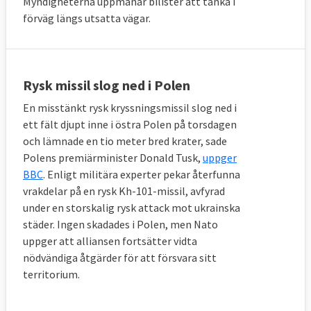
Myndigheterna uppmanar bilister att tanka i
förväg längs utsatta vägar.
Rysk missil slog ned i Polen
En misstänkt rysk kryssningsmissil slog ned i
ett fält djupt inne i östra Polen på torsdagen
och lämnade en tio meter bred krater, sade
Polens premiärminister Donald Tusk,
uppger
BBC
. Enligt militära experter pekar återfunna
vrakdelar på en rysk Kh-101-missil, avfyrad
under en storskalig rysk attack mot ukrainska
städer. Ingen skadades i Polen, men Nato
uppger att alliansen fortsätter vidta
nödvändiga åtgärder för att försvara sitt
territorium.