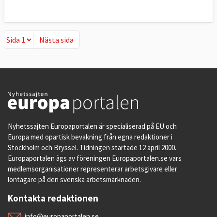
Nästa sida
Nästa sida
Nyhetssajten Europaportalen är specialiserad på EU och
Europa med opartisk bevakning från egna redaktioner i
Stockholm och Bryssel. Tidningen startade 12 april 2000.
Europaportalen ägs av föreningen Europaportalen.se vars
medlemsorganisationer representerar arbetsgivare eller
löntagare på den svenska arbetsmarknaden.
Kontakta redaktionen
info@europaportalen.se