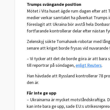
Trumps svängande position
Mötet i Vita huset ägde rum dagen efter att Tr
medier verkar samtalet ha påverkat Trumps i
föreslagit att Ukraina bör avstå hela Donbasr
fortfarande kontrollerar delar efter nästan fyr
Zelenskyj sökte Tomahawk-robotar med lång 
senare att kriget borde frysas vid nuvarande f
– Vi tycker att det de borde göra är att bara s
till reportrar på söndagen,
enligt Reuters
.
Han hävdade att Ryssland kontrollerar 78 p
den är.
Får inte ge upp
– Ukrainarna är mycket motståndskraftiga. De 
kan inte bara ge upp, sade EU:s utrikesrepre