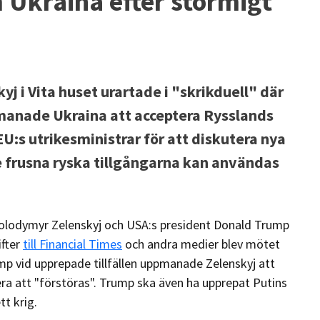
 Ukraina efter stormigt
 i Vita huset urartade i "skrikduell" där
anade Ukraina att acceptera Rysslands
U:s utrikesministrar för att diskutera nya
e frusna ryska tillgångarna kan användas
olodymyr Zelenskyj och USA:s president Donald Trump
ifter
till Financial Times
och andra medier blev mötet
ump vid upprepade tillfällen uppmanade Zelenskyj att
kera att "förstöras". Trump ska även ha upprepat Putins
tt krig.