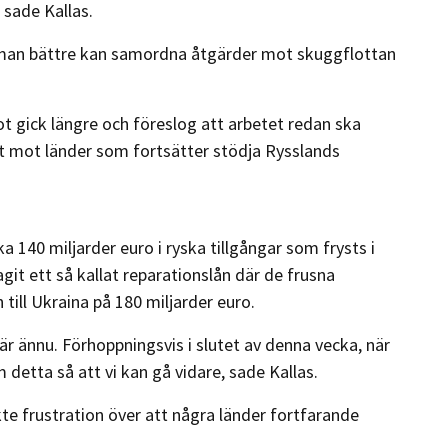
sade Kallas.
r man bättre kan samordna åtgärder mot skuggflottan
t gick längre och föreslog att arbetet redan ska
at mot länder som fortsätter stödja Rysslands
a 140 miljarder euro i ryska tillgångar som frysts i
it ett så kallat reparationslån där de frusna
till Ukraina på 180 miljarder euro.
där ännu. Förhoppningsvis i slutet av denna vecka, när
detta så att vi kan gå vidare, sade Kallas.
te frustration över att några länder fortfarande