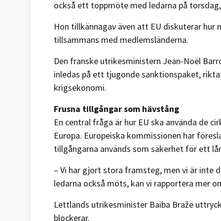
också ett toppmöte med ledarna på torsdag, 
Hon tillkännagav även att EU diskuterar hu
tillsammans med medlemsländerna.
Den franske utrikesministern Jean-Noël Barro
inledas på ett tjugonde sanktionspaket, rikt
krigsekonomi.
Frusna tillgångar som hävstång
En central fråga är hur EU ska använda de cirk
Europa. Europeiska kommissionen har föreslag
tillgångarna används som säkerhet för ett lån 
– Vi har gjort stora framsteg, men vi är inte 
ledarna också möts, kan vi rapportera mer om 
Lettlands utrikesminister Baiba Braže uttryck
blockerar.