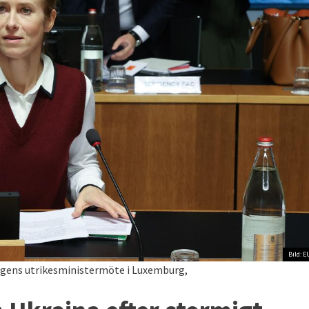
Bild: E
agens utrikesministermöte i Luxemburg,