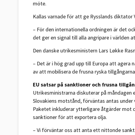
möte.
Kallas varnade för att ge Rysslands diktator V
– För den internationella ordningen är det oc
det ger en signal till alla angripare i världe
Den danske utrikesministern Lars Løkke Ras
– Det är i hög grad upp till Europa att agera
av att mobilisera de frusna ryska tillgångarna
EU satsar på sanktioner och frusna tillgå
Utrikesministrarna diskuterar på måndagen e
Slovakiens motstånd, förväntas antas under 
Paketet inkluderar ytterligare åtgärder mot 
sanktioner för att exportera olja.
– Vi förväntar oss att anta ett nittonde sank