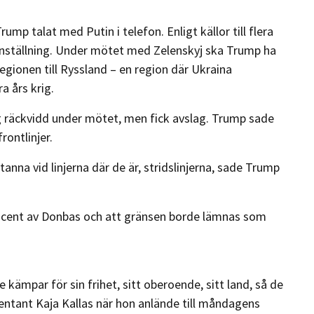
ump talat med Putin i telefon. Enligt källor till flera
nställning. Under mötet med Zelenskyj ska Trump ha
egionen till Ryssland – en region där Ukraina
a års krig.
räckvidd under mötet, men fick avslag. Trump sade
rontlinjer.
tanna vid linjerna där de är, stridslinjerna, sade Trump
rocent av Donbas och att gränsen borde lämnas som
kämpar för sin frihet, sitt oberoende, sitt land, så de
sentant Kaja Kallas när hon anlände till måndagens