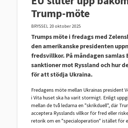
EU sluter upp bakom
Trump-möte
BRYSSEL
20 oktober 2025
Trumps möte i fredags med Zelenskyj
den amerikanske presidenten uppm
fredsvillkor. På måndagen samlas E
sanktioner mot Ryssland och hur d
för att stödja Ukraina.
Fredagens möte mellan Ukrainas president V
i Vita huset ska ha varit stormigt. Enligt uppg
mellan de två ledarna en "skrikduell", där Tr
acceptera Rysslands villkor för fred eller ris
retorik om en "specialoperation" istället för e