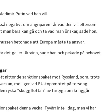
ladimir Putin vad han vill.
kså negativt om angriparen får vad den vill eftersom
n att man bara kan gå och ta vad man önskar, sade hon.
mussen betonade att Europa måste ta ansvar.
 när det gäller Ukraina, sade han och pekade på behovet
ngar
tt nittonde sanktionspaket mot Ryssland, som, trots
veckan, möjligen vid EU-toppmötet på torsdag.
den ryska "skuggflottan" av fartyg som kringgår
tionspaket denna vecka. Tyvärr inte i dag, men vi har