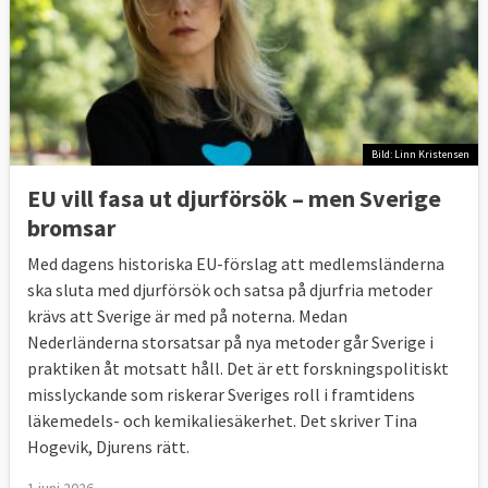
Bild: Linn Kristensen
EU vill fasa ut djurförsök – men Sverige
bromsar
Med dagens historiska EU-förslag att medlemsländerna
ska sluta med djurförsök och satsa på djurfria metoder
krävs att Sverige är med på noterna. Medan
Nederländerna storsatsar på nya metoder går Sverige i
praktiken åt motsatt håll. Det är ett forskningspolitiskt
misslyckande som riskerar Sveriges roll i framtidens
läkemedels- och kemikaliesäkerhet. Det skriver Tina
Hogevik, Djurens rätt.
1 juni 2026