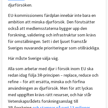
djurförsöken.
EU-kommissionens färdplan innebär inte bara en
ambition att minska djurförsök. Den förutsätter
också att medlemsstaterna bygger upp den
forskning, validering och infrastruktur som krävs
för omställningen. Sett i det ljuset framstår
Sveriges nuvarande prioriteringar som otillräckliga.
Här måste Sverige välja väg.
Alla som arbetar med djur i försök inom EU ska
redan idag följa 3R-principen – replace, reduce och
refine – för att ersätta, minska och förfina
användningen av djurförsök. Men för att lyckas
med uppgiften krävs rätt resurser, och här står
Vetenskapsrådets forskningsanslag till
3R‑forskning
och stampar på runt 13 miljoner