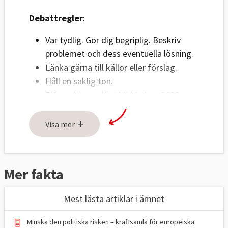
Debattregler
:
Var tydlig. Gör dig begriplig. Beskriv
problemet och dess eventuella lösning.
Länka gärna till källor eller förslag.
Håll en saklig ton.
Bifoga högupplöst bild (minst 2000
pixlar) på debattör i liggande format.
+
Ange fotograf.
Visa mer
Om fler personer ska visas på bild
måste bilderna sättas ihop innan de
skickas in.
Mer fakta
Skicka text och bild till:
Mest lästa artiklar i ämnet
red@europaportalen.se
Minska den politiska risken – kraftsamla för europeiska