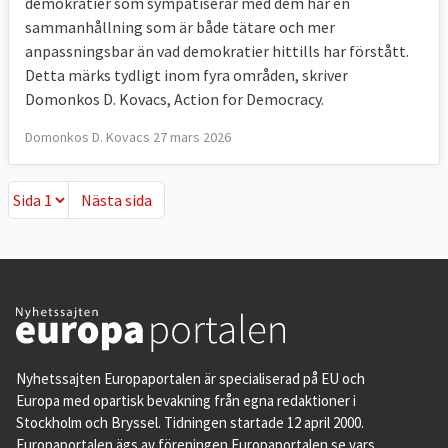
demokratier som sympatiserar med dem har en
sammanhållning som är både tätare och mer
anpassningsbar än vad demokratier hittills har förstått.
Detta märks tydligt inom fyra områden, skriver
Domonkos D. Kovacs, Action for Democracy.
Domonkos D. Kovacs 27 mars 2026
Nästa sida
Nästa sida
Nyhetssajten Europaportalen är specialiserad på EU och
Europa med opartisk bevakning från egna redaktioner i
Stockholm och Bryssel. Tidningen startade 12 april 2000.
Europaportalen ägs av föreningen Europaportalen.se vars