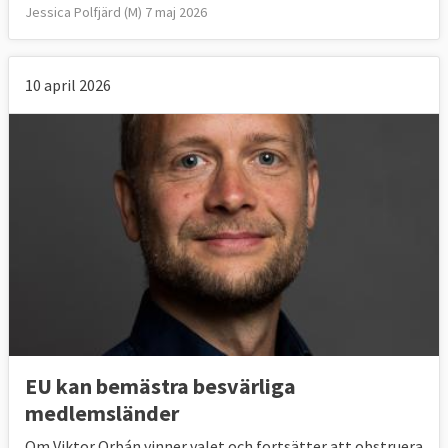
Jessica Polfjärd (M) 7 maj 2026
10 april 2026
EU kan bemästra besvärliga
medlemsländer
Om Viktor Orbán vinner valet och fortsätter att obstruera