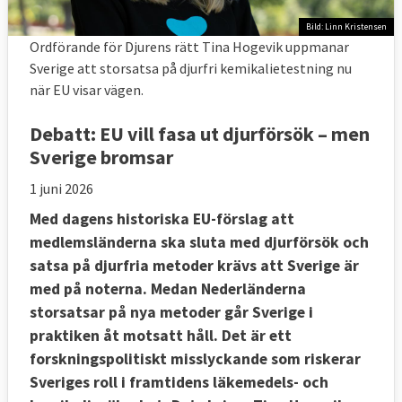
Bild: Linn Kristensen
Ordförande för Djurens rätt Tina Hogevik uppmanar
Sverige att storsatsa på djurfri kemikalietestning nu
när EU visar vägen.
Debatt:
EU vill fasa ut djurförsök – men
Sverige bromsar
1 juni 2026
Med dagens historiska EU-förslag att
medlemsländerna ska sluta med djurförsök och
satsa på djurfria metoder krävs att Sverige är
med på noterna. Medan Nederländerna
storsatsar på nya metoder går Sverige i
praktiken åt motsatt håll. Det är ett
forskningspolitiskt misslyckande som riskerar
Sveriges roll i framtidens läkemedels- och