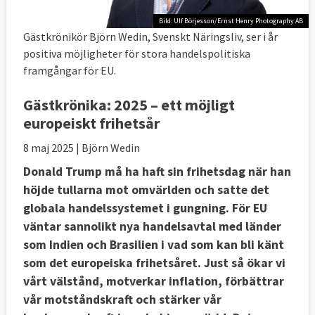
Bild: Ulf Börjesson/Ernst Henry Photography AB
Gästkrönikör Björn Wedin, Svenskt Näringsliv, ser i år
positiva möjligheter för stora handelspolitiska
framgångar för EU.
Gästkrönika:
2025 – ett möjligt
europeiskt frihetsår
8 maj 2025
| Björn Wedin
Donald Trump må ha haft sin frihetsdag när han
höjde tullarna mot omvärlden och satte det
globala handelssystemet i gungning. För EU
väntar sannolikt nya handelsavtal med länder
som Indien och Brasilien i vad som kan bli känt
som det europeiska frihetsåret. Just så ökar vi
vårt välstånd, motverkar inflation, förbättrar
vår motståndskraft och stärker vår