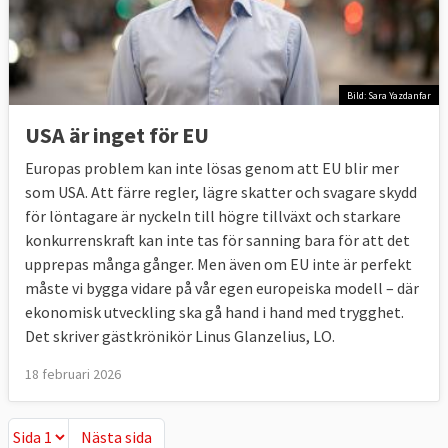
Bild: Sara Yazdanfar
USA är inget för EU
Europas problem kan inte lösas genom att EU blir mer
som USA. Att färre regler, lägre skatter och svagare skydd
för löntagare är nyckeln till högre tillväxt och starkare
konkurrenskraft kan inte tas för sanning bara för att det
upprepas många gånger. Men även om EU inte är perfekt
måste vi bygga vidare på vår egen europeiska modell – där
ekonomisk utveckling ska gå hand i hand med trygghet.
Det skriver gästkrönikör Linus Glanzelius, LO.
18 februari 2026
Nästa sida
Nästa sida