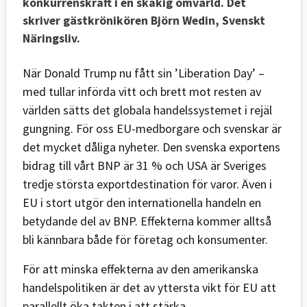
konkurrenskraft i en skakig omvärld. Det
skriver gästkrönikören Björn Wedin, Svenskt
Näringsliv.
När Donald Trump nu fått sin ’Liberation Day’ –
med tullar införda vitt och brett mot resten av
världen sätts det globala handelssystemet i rejäl
gungning. För oss EU-medborgare och svenskar är
det mycket dåliga nyheter. Den svenska exportens
bidrag till vårt BNP är 31 % och USA är Sveriges
tredje största exportdestination för varor. Även i
EU i stort utgör den internationella handeln en
betydande del av BNP. Effekterna kommer alltså
bli kännbara både för företag och konsumenter.
För att minska effekterna av den amerikanska
handelspolitiken är det av yttersta vikt för EU att
parallellt öka takten i att stärka