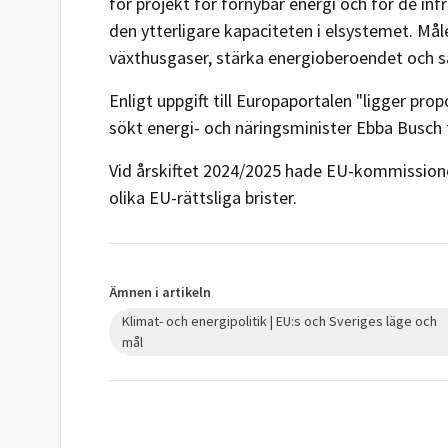
för projekt för förnybar energi och för de in
den ytterligare kapaciteten i elsystemet. Mål
växthusgaser, stärka energioberoendet och s
Enligt uppgift till Europaportalen "ligger
prop
sökt energi- och näringsminister Ebba Busch
Vid årskiftet 2024/2025 hade EU-kommissio
olika EU-rättsliga brister.
Ämnen i artikeln
Klimat- och energipolitik | EU:s och Sveriges läge och
mål