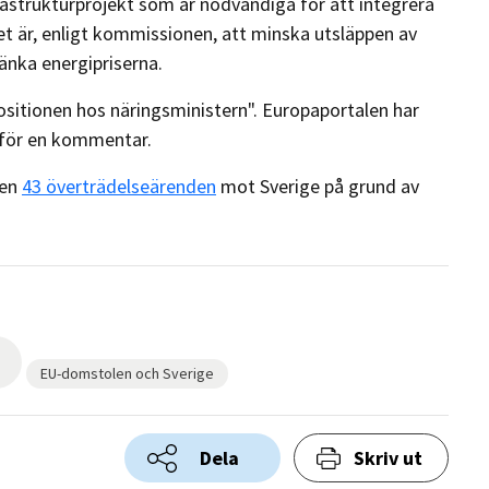
frastrukturprojekt som är nödvändiga för att integrera
et är, enligt kommissionen, att minska utsläppen av
änka energipriserna.
ositionen hos näringsministern". Europaportalen har
 för en kommentar.
nen
43 överträdelseärenden
mot Sverige på grund av
EU-domstolen och Sverige
Dela
Skriv ut