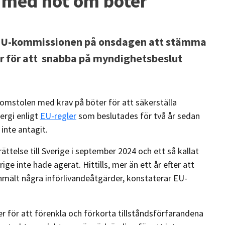
 med hot om böter
e EU-kommissionen på onsdagen att stämma
ler för att snabba på myndighetsbeslut
stolen med krav på böter för att säkerställa
ergi enligt
EU-regler
som beslutades för två år sedan
 inte antagit.
telse till Sverige i september 2024 och ett så kallat
ige inte hade agerat. Hittills, mer än ett år efter att
 anmält några införlivandeåtgärder, konstaterar EU-
r för att förenkla och förkorta tillståndsförfarandena