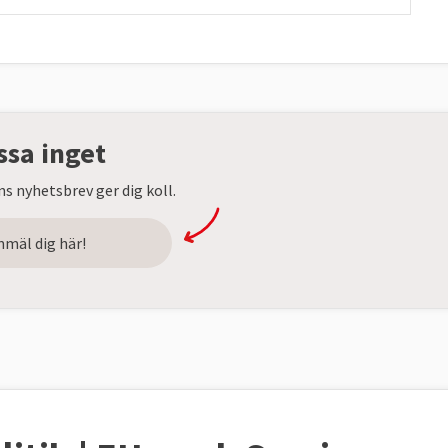
ssa inget
s nyhetsbrev ger dig koll.
nmäl dig här!