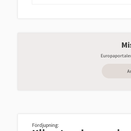
Mi
Europaportalen
A
Fördjupning: