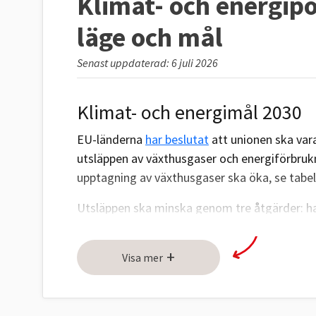
Klimat- och energipol
läge och mål
Senast uppdaterad: 6 juli 2026
Klimat- och energimål 2030
EU-länderna
har beslutat
att unionen ska vara
utsläppen av växthusgaser och energiförbru
upptagning av växthusgaser ska öka, se tabel
Utsläppen ska minska genom tre åtgärder: ha
åtgärder för att minska utsläppen (ESR) och
(LULUCF).
+
Visa mer
Utsläppsminskningar genom handel med utsl
inga nationella mål för medlemsländerna. Men
LULUCF-målet. Sverige har bundit sig att halve