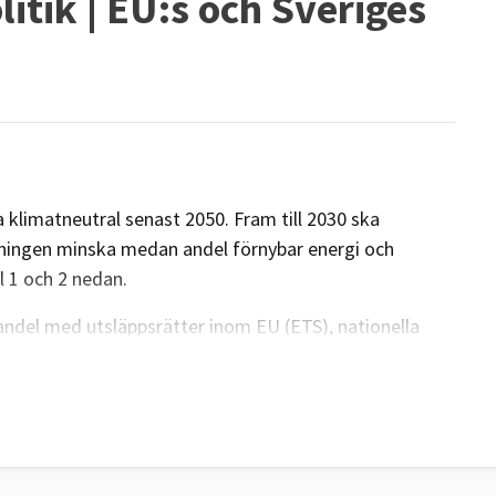
itik | EU:s och Sveriges
 klimatneutral senast 2050. Fram till 2030 ska
kningen minska medan andel förnybar energi och
l 1 och 2 nedan.
ndel med utsläppsrätter inom EU (ETS), nationella
 ökat upptag av växthusgaser i skog och mark
äppsrätter (ETS) är gemensamma för EU, här finns
 det finns två nationella mål kallat ESR-målet och
ra sina nationella utsläpp till 2030 (ESR) och öka