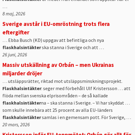
…
8 maj, 2026
Sverige avstår i EU-omröstning trots flera
eftergifter
… Ebba Busch (KD) uppgav att befintliga och nya
flaskhalsintäkter
ska stanna i Sverige och att …
26 juni, 2026
Massiv utskällning av Orbán – men Ukrainas
miljarder dröjer
… utsläppsrätter, riktad mot utsläppsminskningsprojekt.
Flaskhalsintäkter
: seger med förbehåll Ulf Kristersson … att
flöda mellan svenska elprisområden – de så kallade
flaskhalsintäkter
na – ska stanna i Sverige. – Vi har skyddat …
som skulle innebära att 25 procent av alla EU-länders
flaskhalsintäkter
samlas i en gemensam pott. För Sverige, …
20 mars, 2026
Kristersson inför EU-toppmötet: Orbán gör allt för