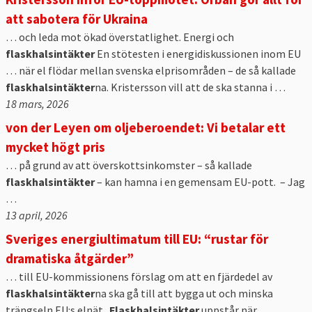
att sabotera för Ukraina
… och leda mot ökad överstatlighet. Energi och
flaskhalsintäkter
En stötesten i energidiskussionen inom EU
… när el flödar mellan svenska elprisområden – de så kallade
flaskhalsintäkter
na. Kristersson vill att de ska stanna i …
18 mars, 2026
von der Leyen om oljeberoendet: Vi betalar ett
mycket högt pris
… på grund av att överskottsinkomster – så kallade
flaskhalsintäkter
– kan hamna i en gemensam EU-pott. – Jag
…
13 april, 2026
Sveriges energiultimatum till EU: “rustar för
dramatiska åtgärder”
… till EU-kommissionens förslag om att en fjärdedel av
flaskhalsintäkter
na ska gå till att bygga ut och minska
trängseln EU:s elnät.
Flaskhalsintäkter
uppstår när