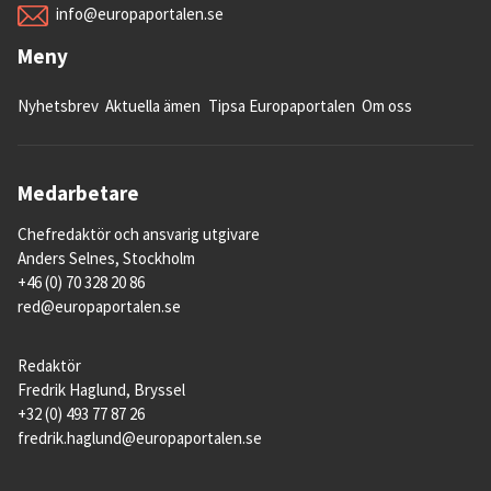
info@europaportalen.se
Meny
Nyhetsbrev
Aktuella ämen
Tipsa Europaportalen
Om oss
Medarbetare
Chefredaktör och ansvarig utgivare
Anders Selnes, Stockholm
+46 (0) 70 328 20 86
red@europaportalen.se
Redaktör
Fredrik Haglund, Bryssel
+32 (0) 493 77 87 26
fredrik.haglund@europaportalen.se