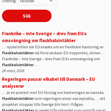
Ordning
Frankrike – inte Sverige – drev fram EU:s
omsvängning om flaskhalsintäkter
… nyckelrollen när EU enades om en flexiblare hantering av
flaskhalsintäkter
vid förra veckans EU-toppmöte, skriver …
Frankrike – inte Sverige – drev fram EU:s omsvängning om
flaskhalsintäkter
…
26 mars, 2026
Regeringen pausar elkabel till Danmark – EU
analyserar
… är en protest mot EU-förslag om hanteringen av svenska
flaskhalsintäkter
som regeringen anser oacceptabla, … att
projektet stoppas tills Sverige blir hört i frågan.
Flaskhalsintäkter
är medel från elhandel som uppstår när el