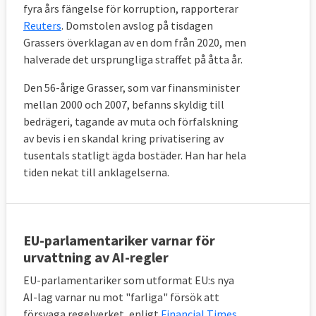
fyra års fängelse för korruption, rapporterar
Reuters
. Domstolen avslog på tisdagen
Grassers överklagan av en dom från 2020, men
halverade det ursprungliga straffet på åtta år.
Den 56-årige Grasser, som var finansminister
mellan 2000 och 2007, befanns skyldig till
bedrägeri, tagande av muta och förfalskning
av bevis i en skandal kring privatisering av
tusentals statligt ägda bostäder. Han har hela
tiden nekat till anklagelserna.
EU-parlamentariker varnar för
urvattning av AI-regler
EU-parlamentariker som utformat EU:s nya
AI-lag varnar nu mot "farliga" försök att
försvaga regelverket, enligt
Financial Times
.