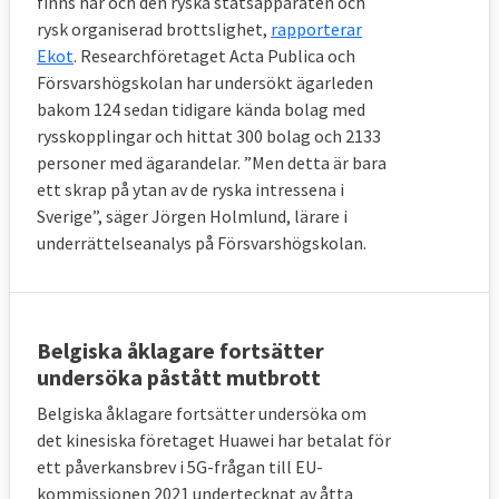
finns här och den ryska statsapparaten och
rysk organiserad brottslighet,
rapporterar
Ekot
. R
esearchföretaget
Acta Publica och
Försvarshögskolan har undersökt ägarleden
bakom 124 sedan tidigare kända bolag med
rysskopplingar och hittat 300 bolag och 2133
personer med ägarandelar. ”Men detta är bara
ett skrap på ytan av de ryska intressena i
Sverige”, säger Jörgen Holmlund, lärare i
underrättelseanalys på Försvarshögskolan.
Belgiska åklagare fortsätter
undersöka påstått mutbrott
Belgiska åklagare fortsätter undersöka om
det kinesiska företaget Huawei har betalat för
ett påverkansbrev i 5G-frågan till EU-
kommissionen 2021 undertecknat av åtta