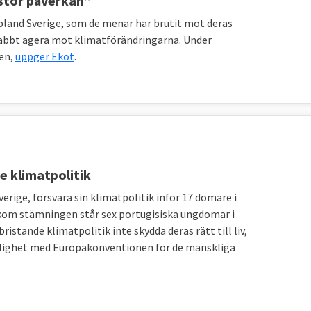
stor påverkan”
bland Sverige, som de menar har brutit mot deras
nabbt agera mot klimatförändringarna. Under
en,
uppger Ekot
.
de klimatpolitik
rige, försvara sin klimatpolitik inför 17 domare i
kom stämningen står sex portugisiska ungdomar i
istande klimatpolitik inte skydda deras rätt till liv,
i enlighet med Europakonventionen för de mänskliga