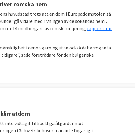
 river romska hem
ariens huvudstad trots att en dom i Europadomstolen så
 kunde "gå vidare med rivningen av de sökandes hem".
 som rör 14 medborgare av romskt ursprung,
rapporterar
mänsklighet i denna gärning utan också det arroganta
 tidigare", sade företrädare för den bulgariska
r klimatdom
t inte vidtagit tillräckliga åtgärder mot
ringen i Schweiz behöver man inte foga sig i