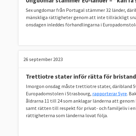
Ungdomar stämmer EU-länder – ”kan få 
Sex ungdomar från Portugal stämmer 32 länder, däri
mänskliga rättigheter genom att inte tillräckligt s
onsdagen inleddes förhandlingarna i Europadomstol
26 september 2023
Trettiotre stater inför rätta för bristan
Imorgon onsdag måste trettiotre stater, däribland Sve
Europadomstolen i Strasbourg,
rapporterar Syre
. Ba
åldrarna 11 till 24 som anklagar länderna att genom br
samt rätten till respekt för privat- och familjeliv 
rättigheterna som länderna lovat följa.