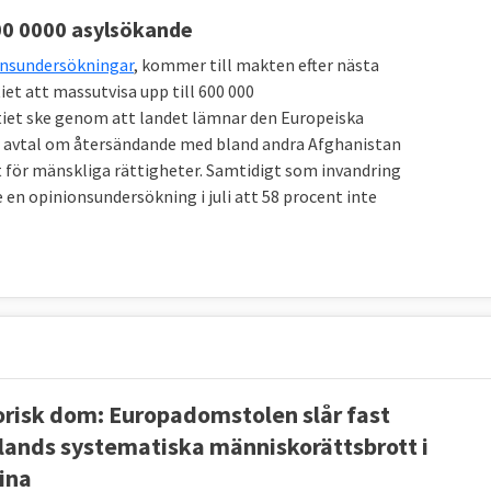
g. I vissa fall kan ett ärende prövas utan att ha
600 0000 asylsökande
 Europadomstolen kan döma ut skadestånd till den
onsundersökningar
, kommer till makten efter nästa
et att massutvisa upp till 600 000
rtiet ske genom att landet lämnar den Europeiska
staten. Domar mot Sverige har i flera fall lett till
 avtal om återsändande med bland andra Afghanistan
r även varit anledning till förändringar i svensk
t för mänskliga rättigheter. Samtidigt som invandring
de en opinionsundersökning i juli att 58 procent inte
gång till domstolsprövning.
röm.
U-domstolen
i Luxemburg.
orisk dom: Europadomstolen slår fast
lands systematiska människorättsbrott i
ina