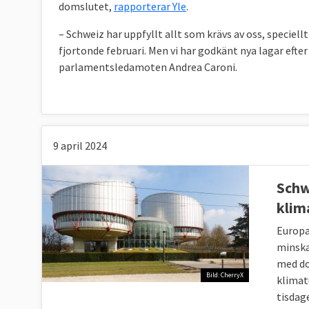
domslutet,
rapporterar Yle
.
– Schweiz har uppfyllt allt som krävs av oss, specie
fjortonde februari. Men vi har godkänt nya lagar efter 
parlamentsledamoten Andrea Caroni.
9 april 2024
Schw
klim
Europa
minska
med do
Bild: CherryX
klimat
tisdag