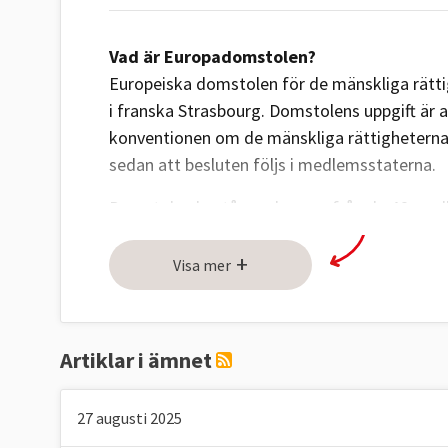
Vad är Europadomstolen?
Europeiska domstolen för de mänskliga rätti
i franska Strasbourg. Domstolens uppgift är
konventionen om de mänskliga rättigheterna
sedan att besluten följs i medlemsstaterna.
Domstolen består av domare från de 46 medl
franske domaren Mattias Guyomar. Domarna n
+
Europarådets parlamentariska församling.
Visa mer
Sverige och Europakonventionen
Europakonventionen är svensk lag sedan 1995
Artiklar i ämnet
och myndigheter, men Europadomstolen har h
staten kränkt hens rättigheter enligt Europak
27 augusti 2025
ärende prövat i Högsta domstolen, Högsta fö