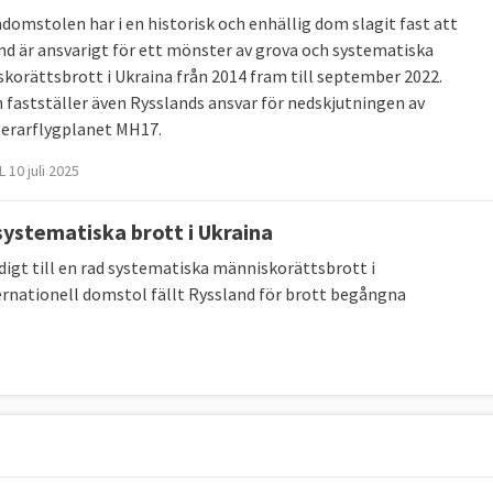
domstolen har i en historisk och enhällig dom slagit fast att
nd är ansvarigt för ett mönster av grova och systematiska
korättsbrott i Ukraina från 2014 fram till september 2022.
fastställer även Rysslands ansvar för nedskjutningen av
erarflygplanet MH17.
 10 juli 2025
systematiska brott i Ukraina
digt till en rad systematiska människorättsbrott i
ternationell domstol fällt Ryssland för brott begångna