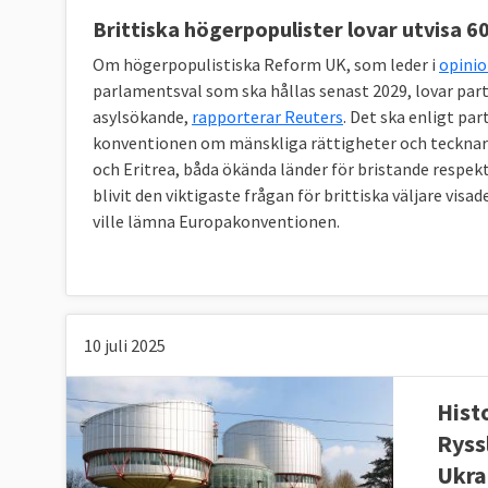
sitt klagomål till Europadomstolen i Strasbour
Brittiska högerpopulister lovar utvisa 
passerat ett lands högsta juridiska instans.
klagande.
Om högerpopulistiska Reform UK, som leder i
opini
parlamentsval som ska hållas senast 2029, lovar parti
Bindande domar
asylsökande,
rapporterar Reuters
. Det ska enligt pa
Domstolens domar är bindande för den berörda 
konventionen om mänskliga rättigheter och tecknar
utbetalning av ersättning till klaganden och ha
och Eritrea, båda ökända länder för bristande respek
blivit den viktigaste frågan för brittiska väljare visa
lagstiftning. Bland annat vad gäller ökad till
ville lämna Europakonventionen.
Svensk domare är sedan 2019 Erik Wennerst
Europadomstolen ska inte
förväxlas med
E
10 juli 2025
Hist
Ryss
Ukra