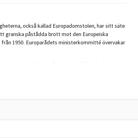
gheterna, också kallad Europadomstolen, har sitt säte
 att granska påstådda brott mot den Europeiska
 från 1950. Europarådets ministerkommitté övervakar
emsstaterna i Europarådet och ordförande är den
omineras av ländernas regeringar och utses av
. Konventionen tillämpas alltså av svenska domstolar
ögsta tolkningsrätt. Den som anser att svenska
onventionens paragrafer kan efter att ha fått sitt
rvaltningsdomstolen eller regeringen, gå vidare med