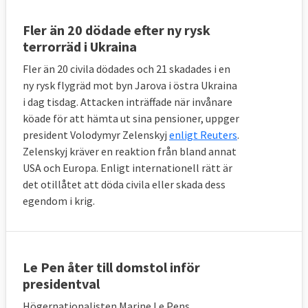
Fler än 20 dödade efter ny rysk
terrorräd i Ukraina
Fler än 20 civila dödades och 21 skadades i en
ny rysk flygräd mot byn Jarova i östra Ukraina
i dag tisdag. Attacken inträffade när invånare
köade för att hämta ut sina pensioner, uppger
president Volodymyr Zelenskyj
enligt Reuters
.
Zelenskyj kräver en reaktion från bland annat
USA och Europa. Enligt internationell rätt är
det otillåtet att döda civila eller skada dess
egendom i krig.
Le Pen åter till domstol inför
presidentval
Högernationalisten Marine Le Pens