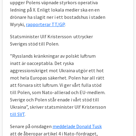
uppger Polens väpnade styrkors operativa
ledning på X. Enligt lokala medier ska en en
drönare ha slagit ner i ett bostadshus i staden
Wyryki,
rapporterar TT/GP
.
Statsminister Ulf Kristersson uttrycker
Sveriges stöd till Polen.
”Rysslands kränkningar av polskt luftrum
inatt är oacceptabla. Det ryska
aggressionskriget mot Ukraina utgör ett hot
mot hela Europas säkerhet. Polen har all rätt
att förvara sitt luftrum. Vi ger vårt fulla stöd
till Polen, som Nato-allierad och EU-medlem.
Sverige och Polen står enade i vårt stöd till
Ukraina”, skriver statsminister Ulf Kristersson
till SVT
.
Senare på onsdagen
meddelade Donald Tusk
att de åberopar artikel 4 i Nato-fördraget,