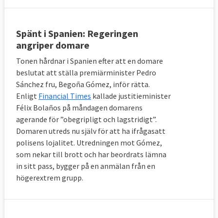
Spänt i Spanien: Regeringen
angriper domare
Tonen hårdnar i Spanien efter att en domare
beslutat att ställa premiärminister Pedro
Sánchez fru, Begoña Gómez, inför rätta.
Enligt
Financial Times
kallade justitieminister
Félix Bolaños på måndagen domarens
agerande för ”obegripligt och lagstridigt”.
Domaren utreds nu själv för att ha ifrågasatt
polisens lojalitet. Utredningen mot Gómez,
som nekar till brott och har beordrats lämna
in sitt pass, bygger på en anmälan från en
högerextrem grupp.