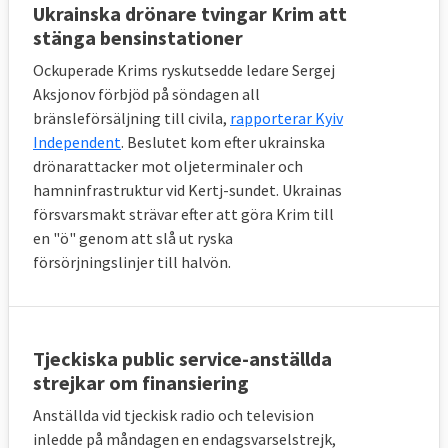
Ukrainska drönare tvingar Krim att
stänga bensinstationer
Ockuperade Krims ryskutsedde ledare Sergej
Aksjonov förbjöd på söndagen all
bränsleförsäljning till civila,
rapporterar Kyiv
Independent
. Beslutet kom efter ukrainska
drönarattacker mot oljeterminaler och
hamninfrastruktur vid Kertj-sundet. Ukrainas
försvarsmakt strävar efter att göra Krim till
en "ö" genom att slå ut ryska
försörjningslinjer till halvön.
Tjeckiska public service-anställda
strejkar om finansiering
Anställda vid tjeckisk radio och television
inledde på måndagen en endagsvarselstrejk,