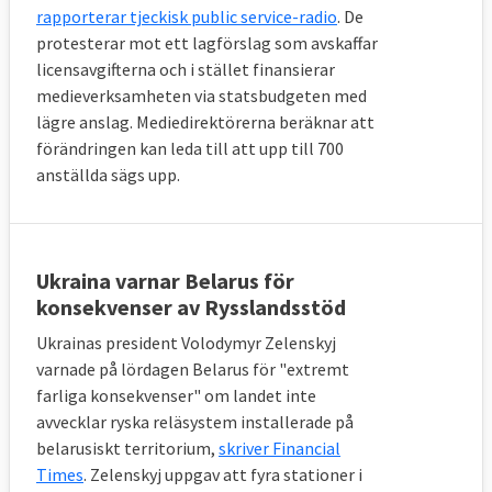
rapporterar tjeckisk public service-radio
. De
protesterar mot ett lagförslag som avskaffar
licensavgifterna och i stället finansierar
medieverksamheten via statsbudgeten med
lägre anslag. Mediedirektörerna beräknar att
förändringen kan leda till att upp till 700
anställda sägs upp.
Ukraina varnar Belarus för
konsekvenser av Rysslandsstöd
Ukrainas president Volodymyr Zelenskyj
varnade på lördagen Belarus för "extremt
farliga konsekvenser" om landet inte
avvecklar ryska reläsystem installerade på
belarusiskt territorium,
skriver Financial
Times
. Zelenskyj uppgav att fyra stationer i