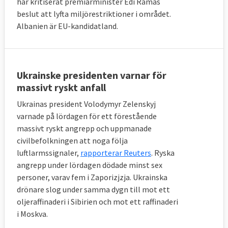
har kritiserat premiärminister Edi Ramas
beslut att lyfta miljörestriktioner i området.
Albanien är EU-kandidatland.
Ukrainske presidenten varnar för
massivt ryskt anfall
Ukrainas president Volodymyr Zelenskyj
varnade på lördagen för ett förestående
massivt ryskt angrepp och uppmanade
civilbefolkningen att noga följa
luftlarmssignaler,
rapporterar Reuters
. Ryska
angrepp under lördagen dödade minst sex
personer, varav fem i Zaporizjzja. Ukrainska
drönare slog under samma dygn till mot ett
oljeraffinaderi i Sibirien och mot ett raffinaderi
i Moskva.