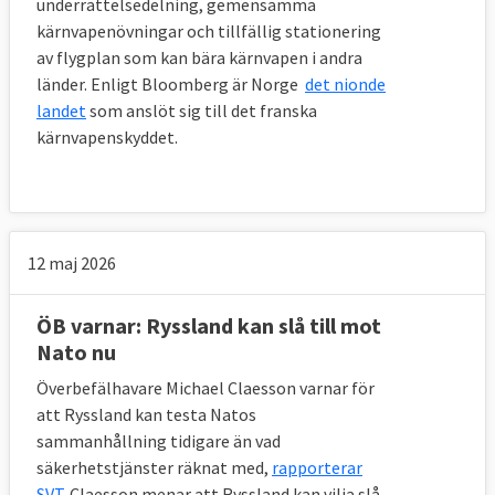
underrättelsedelning, gemensamma
kärnvapenövningar och tillfällig stationering
av flygplan som kan bära kärnvapen i andra
länder. Enligt Bloomberg är Norge
det nionde
landet
som anslöt sig till det franska
kärnvapenskyddet.
12 maj 2026
ÖB varnar: Ryssland kan slå till mot
Nato nu
Överbefälhavare Michael Claesson varnar för
att Ryssland kan testa Natos
sammanhållning tidigare än vad
säkerhetstjänster räknat med,
rapporterar
SVT
. Claesson menar att Ryssland kan vilja slå