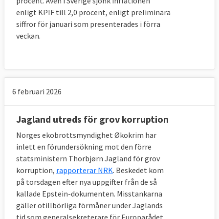
procent. Även i Sverige sjönk inflationen
enligt KPIF till 2,0 procent, enligt preliminära
siffror för januari som presenterades i förra
veckan.
6 februari 2026
Jagland utreds för grov korruption
Norges ekobrottsmyndighet Økokrim har
inlett en förundersökning mot den förre
statsministern Thorbjørn Jagland för grov
korruption,
rapporterar NRK
. Beskedet kom
på torsdagen efter nya uppgifter från de så
kallade Epstein-dokumenten. Misstankarna
gäller otillbörliga förmåner under Jaglands
tid som generalsekreterare för Europarådet