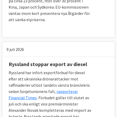
på cirka 23 procent, mot över 30 procent i
Kina, Japan och Sydkorea. EU-kommissionen
väntas inom kort presentera nya åtgärder för
att sänka elpriserna.
9 juli 2026
Ryssland stoppar export av diesel
Ryssland har infört exportförbud för diesel
efter att ukrainska drönarattacker mot
raffinaderier utlöst landets värsta bränslekris
sedan Sovjetunionens fall,
rapporterar
Financial Times
. Förbudet gäller till slutet av
juli och ska enligt vice premiärminister
Alexander Novak kompletteras med import av
bränsle. Rysslands minskade export har