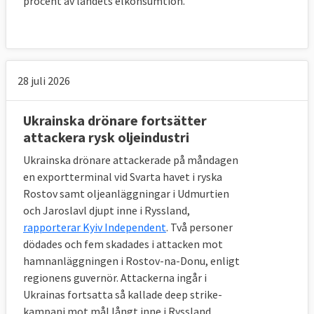
procent av landets elkonsumtion.
28 juli 2026
Ukrainska drönare fortsätter
attackera rysk oljeindustri
Ukrainska drönare attackerade på måndagen
en exportterminal vid Svarta havet i ryska
Rostov samt oljeanläggningar i Udmurtien
och Jaroslavl djupt inne i Ryssland,
rapporterar Kyiv Independent
. Två personer
dödades och fem skadades i attacken mot
hamnanläggningen i Rostov-na-Donu, enligt
Läs mer
regionens guvernör. Attackerna ingår i
Ukrainas fortsatta så kallade deep strike-
kampanj mot mål långt inne i Ryssland.