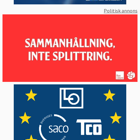
oproportionerligt mot dem eftersom de ofta
har en gammaldags energitillverkning, i
Politisk annons
många fall kolberoende.
Ett syfte med en minskad energiförbrukning
är förutom miljöskäl att skydda ekonomin
mot effekterna av fluktuerande energipriser
och osäker försörjning.
I dag kommer över 50 procent av EU:s
energiförsörjning från länder utanför
unionen. En viktig partner i energiimporten
är Ryssland. Vid en eventuell energikris har
EU-länderna ett begränsat beredskapslager
av olja.