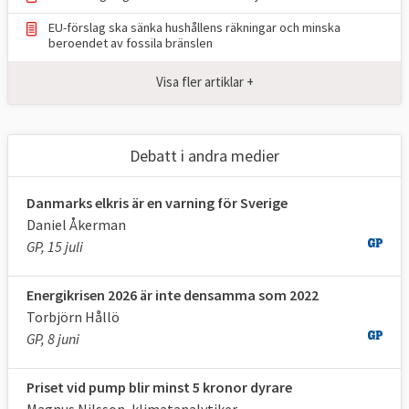
EU-förslag ska sänka hushållens räkningar och minska
beroendet av fossila bränslen
Visa fler artiklar +
Debatt i andra medier
Danmarks elkris är en varning för Sverige
Daniel Åkerman
GP, 15 juli
Energikrisen 2026 är inte densamma som 2022
Torbjörn Hållö
GP, 8 juni
Energi är ett av de viktigaste
politikområdena i EU. Samarbetet ökar på
Priset vid pump blir minst 5 kronor dyrare
området och handlar bland annat om att
Magnus Nilsson, klimatanalytiker