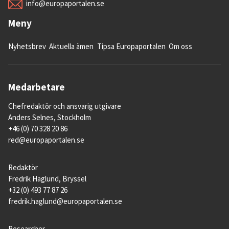
info@europaportalen.se
Meny
Nyhetsbrev
Aktuella ämen
Tipsa Europaportalen
Om oss
Medarbetare
Chefredaktör och ansvarig utgivare
Anders Selnes, Stockholm
+46 (0) 70 328 20 86
red@europaportalen.se
Redaktör
Fredrik Haglund, Bryssel
+32 (0) 493 77 87 26
fredrik.haglund@europaportalen.se
Researcher