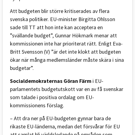
Att budgeten blir större kritiserades av flera
svenska politiker. EU-minister Birgitta Ohlsson
sade till TT att hon inte kan acceptera en
”svällande budget”, Gunnar Hökmark menar att
kommissionen inte har prioriterat rätt. Enligt Eva-
Britt Svensson (V) ”är det inte klokt att budgeten
ökar när många medlemsländer måste skära i sina
budgetar”.
Socialdemokraternas Göran Färm
i EU-
parlamentets budgetutskott var en av få svenskar
som talade i positiva ordalag om EU-
kommissionens förslag.
– Att dra ner på EU-budgeten gynnar bara de
rikaste EU-länderna, medan det försvårar för EU
att samlat bli världsledande på områden som