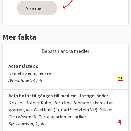
+
Japan, Kanada, Sydkorea, Mexiko, Marocko,
Visa mer
Nya Zeeland, Schweiz, Singapore och USA.
Fler länder ska anslutas sig till avtalet i ett
senare skede.
Mer fakta
Förhandlingarna avslutades i Tokyo den 2
Debatt i andra medier
oktober 2010.
Avtalet innehåller tre huvuddelar:
1.
Acta måste dö
Rättsligt ramverk: civil- och straffrättsliga
Daniel Swedin, ledare
regler, tullåtgärder och skydd i den digitala
Aftonbladet, 4 juli
världen.
Acta hotar tillgången till medicin i fattiga länder
2. Metoder för att genomdriva reglerna:
Kristina Bolme-Kühn, Per-Olov Pehrson Läkare utan
utveckling av expertis hos relevanta
gränser, Åsa Westlund (S), Carl Schlyter (MP), Mikael
myndigheter, sammanställning och analys
Gustafsson (V) Europaparlamentariker
av statistisk, koordinering mellan
Sydsvenskan, 2 juli