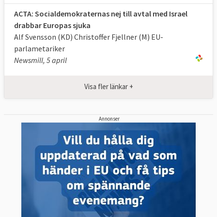
myndigheter, ökad medvetenhet hos
ACTA: Socialdemokraternas nej till avtal med Israel
allmänheten om piratkopiering
drabbar Europas sjuka
3. Internationellt samarbete mellan
Alf Svensson (KD) Christoffer Fjellner (M) EU-
parternas nationella myndigheter, utbyte av
parlametariker
Newsmill, 5 april
information mellan parterna och
kapacitetsbyggande och teknisk assistans,
inklusive utvecklingsländer.
Visa fler länkar +
Förhandlingarna har kritiserats av flera
Annonser
anledningar. Den främsta kritiken gör
gällande att förhandlingarna omgärdas av
alltför stort hemlighetsmakeri. Enligt
dokument som läckt ut pekar
förhandlingstexterna på att nya, mer
långtgående lagar om straff för
piratkopiering tas fram, bland annat att
internetuppkopplingar ska kunna stängas av.