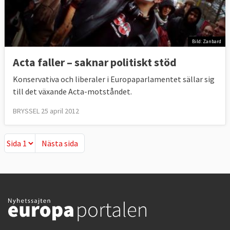
Bild: Zanbard
Acta faller – saknar politiskt stöd
Konservativa och liberaler i Europaparlamentet sällar sig
till det växande Acta-motståndet.
BRYSSEL 25 april 2012
Nästa sida
Nästa sida