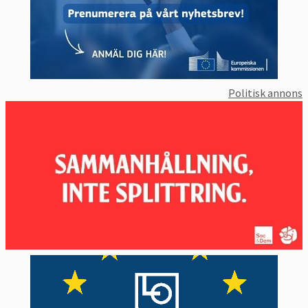
EU-kommissionen har dock förnekat detta.
Avtalet måste godkännas av EU:s
ministerråd och EU-parlamentet för att det
ska träda i kraft. I
juli 2012
röstade
Politisk annons
Europaparlamentet nej till Actaavtalet.