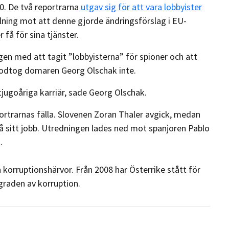
. De två reportrarna
utgav sig för att vara lobbyister
lning mot att denne gjorde ändringsförslag i EU-
 få för sina tjänster.
gen med att tagit ”lobbyisterna” för spioner och att
 godtog domaren Georg Olschak inte.
tjugoåriga karriär, sade Georg Olschak.
ortrarnas fälla. Slovenen Zoran Thaler avgick, medan
å sitt jobb. Utredningen lades ned mot spanjoren Pablo
.
a korruptionshärvor. Från 2008 har Österrike stått för
 graden av korruption.