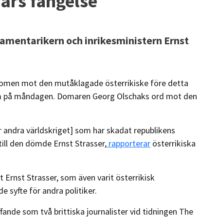
 års fängelse
lamentarikern och inrikesministern Ernst
r domen mot den mutåklagade österrikiske före detta
m på måndagen. Domaren Georg Olschaks ord mot den
er andra världskriget] som har skadat republikens
ill den dömde Ernst Strasser,
rapporterar
österrikiska
rnst Strasser, som även varit österrikisk
e syfte för andra politiker.
de som två brittiska journalister vid tidningen The