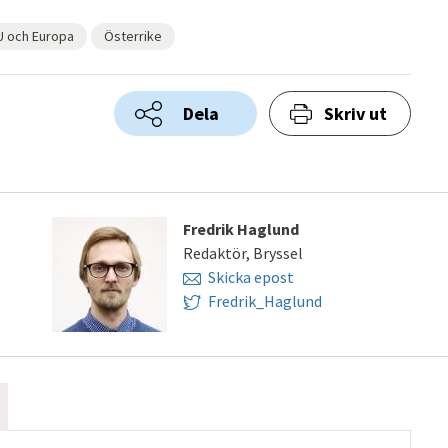
EU och Europa
Österrike
Dela
Skriv ut
Fredrik Haglund
Redaktör, Bryssel
Skicka epost
Fredrik_Haglund