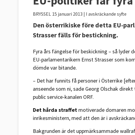
EU-politiker får fyra
BRYSSEL
15 januari 2013
| I avskräckande syfte
Den österrikiske före detta EU-par
Strasser fälls för bestickning.
Fyra års fängelse för beskickning – så lyde
EU-parlamentarikern Ernst Strasser som ko
dömde var bitande.
– Det har funnits få personer i Österrike [eft
anseende som ni, sade Georg Olschak direkt t
public service-kanalen ORF.
Det hårda straffet
motiverade domaren mot E
inrikesministern, med att den är i avskräckand
Bakgrunden är det uppmärksammade wallraffan