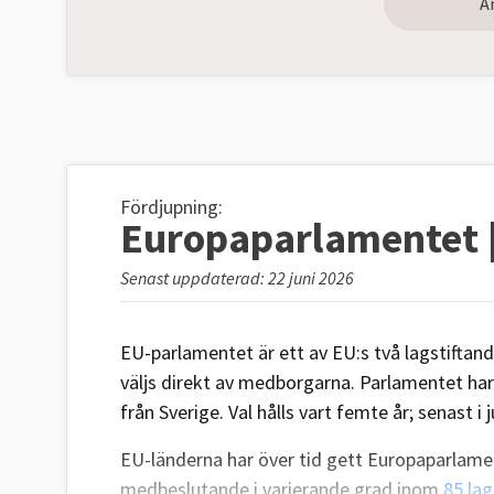
A
Fördjupning:
Europaparlamentet | 
Senast uppdaterad: 22 juni 2026
EU-parlamentet är ett av EU:s två lagstiftan
väljs direkt av medborgarna. Parlamentet ha
från Sverige. Val hålls vart femte år; senast i 
EU-länderna har över tid gett Europaparlame
medbeslutande i varierande grad inom
85 la