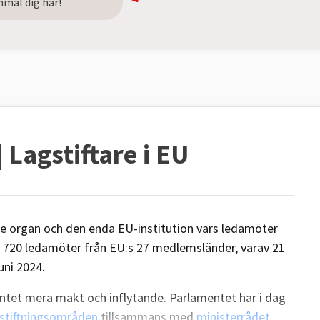
nmäl dig här!
Lagstiftare i EU
de organ och den enda EU-institution vars ledamöter
r 720 ledamöter från EU:s 27 medlemsländer, varav 21
juni 2024.
ntet mera makt och inflytande. Parlamentet har i dag
gstiftningsområden
tillsammans med
ministerrådet
.