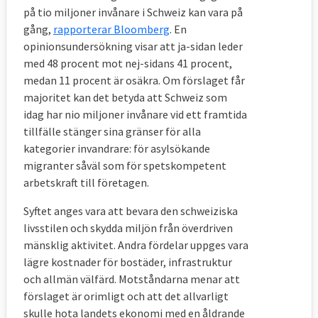
på tio miljoner invånare i Schweiz kan vara på
gång,
rapporterar Bloomberg
. En
opinionsundersökning visar att ja-sidan leder
med 48 procent mot nej-sidans 41 procent,
medan 11 procent är osäkra. Om förslaget får
majoritet kan det betyda att Schweiz som
idag har nio miljoner invånare vid ett framtida
tillfälle stänger sina gränser för alla
kategorier invandrare: för asylsökande
migranter såväl som för spetskompetent
arbetskraft till företagen.
Syftet anges vara att bevara den schweiziska
livsstilen och skydda miljön från överdriven
mänsklig aktivitet. Andra fördelar uppges vara
lägre kostnader för bostäder, infrastruktur
och allmän välfärd. Motståndarna menar att
förslaget är orimligt och att det allvarligt
skulle hota landets ekonomi med en åldrande