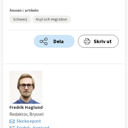
Ämnen i artikeln
Schweiz
Asyl och migration
Dela
Skriv ut
Fredrik Haglund
Redaktör, Bryssel
Skicka epost
Fredrik_Haglund