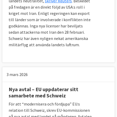
landets neutralitet,
skriver Reuters
. Beskedet
på fredagen är en direkt följd av USA:s roll i
kriget mot Iran. Enligt regeringen kan export
till länder som är involverade i konflikten inte
godkännas. Inga nya licenser har beviljats
sedan attackerna mot Iran den 28 februari.
Schweiz har även nyligen nekat amerikanska
militärflyg att använda landets luftrum.
3 mars 2026
Nya avtal – EU uppdaterar sitt
samarbete med Schweiz
För att “modernisera och fördjupa” EU:s
relation till Schweiz, skrev EU-kommissionen
på nya avtal med landet på måndagen. Avtalen