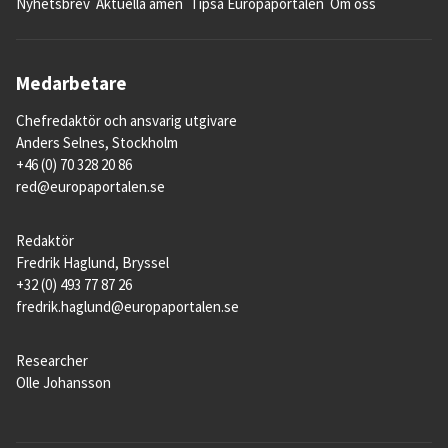
Nyhetsbrev
Aktuella ämen
Tipsa Europaportalen
Om oss
Medarbetare
Chefredaktör och ansvarig utgivare
Anders Selnes, Stockholm
+46 (0) 70 328 20 86
red@europaportalen.se
Redaktör
Fredrik Haglund, Bryssel
+32 (0) 493 77 87 26
fredrik.haglund@europaportalen.se
Researcher
Olle Johansson