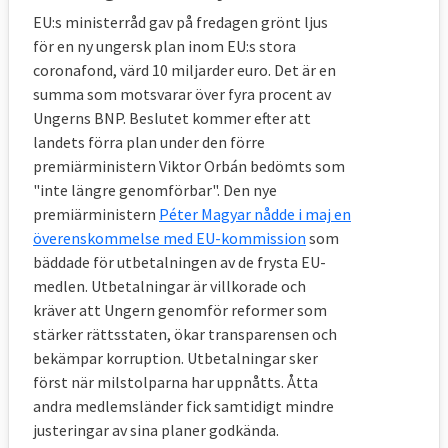
EU:s ministerråd gav på fredagen grönt ljus
för en ny ungersk plan inom EU:s stora
coronafond, värd 10 miljarder euro. Det är en
summa som motsvarar över fyra procent av
Ungerns BNP. Beslutet kommer efter att
landets förra plan under den förre
premiärministern Viktor Orbán bedömts som
"inte längre genomförbar". Den nye
premiärministern
Péter Magyar nådde i maj en
överenskommelse med EU-kommission
som
bäddade för utbetalningen av de frysta EU-
medlen. Utbetalningar är villkorade och
kräver att Ungern genomför reformer som
stärker rättsstaten, ökar transparensen och
bekämpar korruption. Utbetalningar sker
först när milstolparna har uppnåtts. Åtta
andra medlemsländer fick samtidigt mindre
justeringar av sina planer godkända.