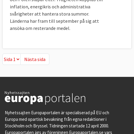
inflation, energikris och administrativa
svårigheter att hantera stora summor.
Länderna har fram till september på sig att
ansöka om resterande medel.
Nästa sida
Nästa sida
Nyhetssajten Europaportalen är specialiserad på EU och
Europa med opartisk bevakning från egna redaktioner i
Stockholm och Bryssel. Tidningen startade 12 april 2000.
Europaportalen ägs av föreningen Europaportalen.se vars