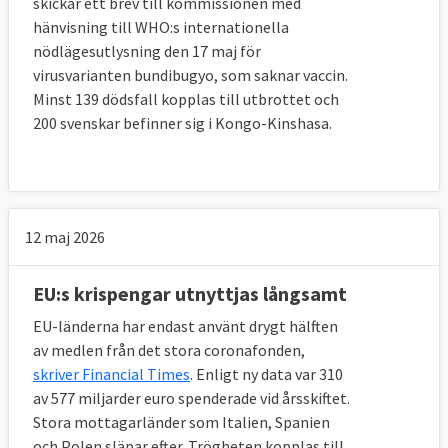
skickar ett brev till kommissionen med
hänvisning till WHO:s internationella
nödlägesutlysning den 17 maj för
virusvarianten bundibugyo, som saknar vaccin.
Minst 139 dödsfall kopplas till utbrottet och
200 svenskar befinner sig i Kongo-Kinshasa.
12 maj 2026
EU:s krispengar utnyttjas långsamt
EU-länderna har endast använt drygt hälften
av medlen från det stora coronafonden,
skriver Financial Times
. Enligt ny data var 310
av 577 miljarder euro spenderade vid årsskiftet.
Stora mottagarländer som Italien, Spanien
och Polen släpar efter. Trögheten kopplas till