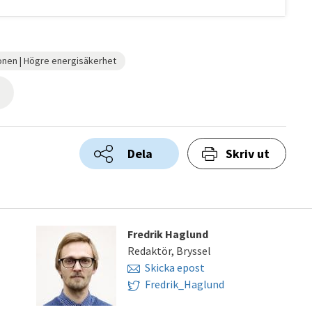
onen | Högre energisäkerhet
Dela
Skriv ut
Fredrik Haglund
Redaktör, Bryssel
Skicka epost
Fredrik_Haglund