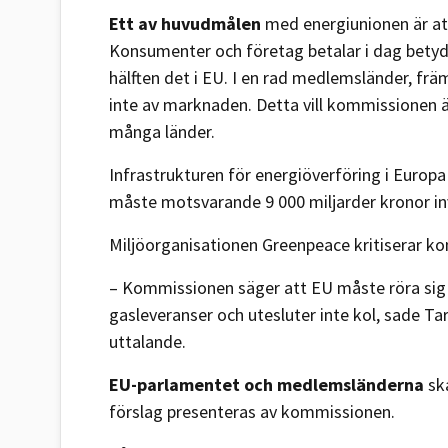
Ett av huvudmålen
med energiunionen är att
Konsumenter och företag betalar i dag betydl
hälften det i EU. I en rad medlemsländer, främ
inte av marknaden. Detta vill kommissionen 
många länder.
Infrastrukturen för energiöverföring i Europ
måste motsvarande 9 000 miljarder kronor inve
Miljöorganisationen Greenpeace kritiserar 
– Kommissionen säger att EU måste röra sig b
gasleveranser och utesluter inte kol, sade Ta
uttalande.
EU-parlamentet och medlemsländerna
ska
förslag presenteras av kommissionen.