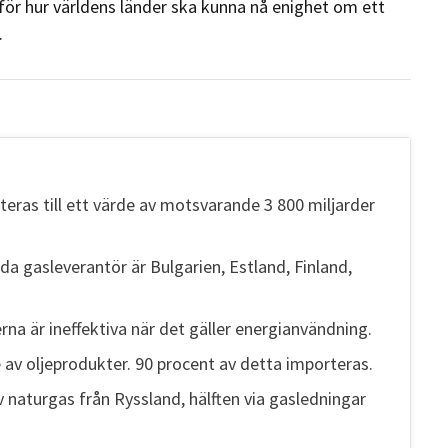
för hur världens länder ska kunna nå enighet om ett
.
teras till ett värde av motsvarande 3 800 miljarder
a gasleverantör är Bulgarien, Estland, Finland,
erna är ineffektiva när det gäller energianvändning.
e av oljeprodukter. 90 procent av detta importeras.
 naturgas från Ryssland, hälften via gasledningar