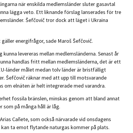
lingarna när enskilda medlemsländer sluter gasavtal
nna lägga veto. Ett liknande förslag lanserades för tre
lemsländer. Šefčovič tror dock att läget i Ukraina
t gäller energifrågor, sade Maroš Šefčovič.
dag kunna levereras mellan medlemsländerna. Senast år
 kunna handlas fritt mellan medlemsländerna, det är ett
U-länder målet medan tolv länder är bristfälligt
 Šefčovič räknar med att upp till motsvarande
as om elnäten är helt integrerade med varandra.
erhet fossila bränslen, minskas genom att bland annat
r som på många håll är låg.
 Arias Cañete, som också närvarade vid onsdagens
om kan ta emot flytande naturgas kommer på plats.