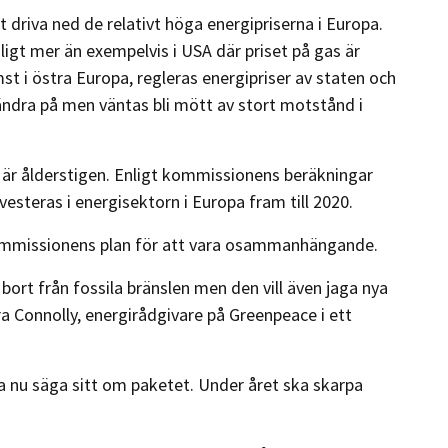
 driva ned de relativt höga energipriserna i Europa.
igt mer än exempelvis i USA där priset på gas är
st i östra Europa, regleras energipriser av staten och
ändra på men väntas bli mött av stort motstånd i
a är ålderstigen. Enligt kommissionens beräkningar
steras i energisektorn i Europa fram till 2020.
kommissionens plan för att vara osammanhängande.
ort från fossila bränslen men den vill även jaga nya
ra Connolly, energirådgivare på Greenpeace i ett
 nu säga sitt om paketet. Under året ska skarpa