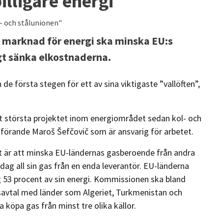
illigare energi
l- och stålunionen"
 marknad för energi ska minska EU:s
t sänka elkostnaderna.
första stegen för ett av sina viktigaste ”vallöften”,
et största projektet inom energiområdet sedan kol- och
örande Maroš Šefčovič som är ansvarig för arbetet.
Ett är att minska EU-ländernas gasberoende från andra
 dag all sin gas från en enda leverantör. EU-länderna
g 53 procent av sin energi. Kommissionen ska bland
savtal med länder som Algeriet, Turkmenistan och
a köpa gas från minst tre olika källor.