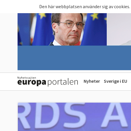
Hoppa till huvudinnehåll
Den här webbplatsen använder sig av cookies.
Nyheter
Sverige i EU