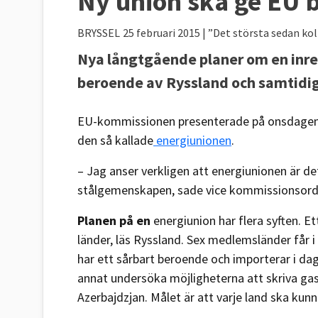
Ny union ska ge EU b
BRYSSEL
25 februari 2015
| ”Det största sedan ko
Nya långtgående planer om en inre
beroende av Ryssland och samtidig
EU-kommissionen presenterade på onsdagen de 
den så kallade
energiunionen
.
– Jag anser verkligen att energiunionen är d
stålgemenskapen, sade vice kommissionsordf
Planen på en
energiunion har flera syften. 
länder, läs Ryssland. Sex medlemsländer får i
har ett sårbart beroende och importerar i da
annat undersöka möjligheterna att skriva ga
Azerbajdzjan. Målet är att varje land ska kunn