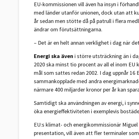
EU-kommissionen vill även ha insyn i förhand
med länder utanför unionen, dock utan att ku
år sedan men stötte då på patrull i flera med
ändrar om förutsättningarna.
– Det är en helt annan verklighet i dag när de
Energi ska även
i större utsträckning än i 
2020 ska minst tio procent av all el inom EU
mål som sattes redan 2002. I dag uppnår 16 E
sammankopplade med andra energimarknader.
närmare 400 miljarder kronor per år kan spar
Samtidigt ska användningen av energi, i synn
öka energieffektiviteten i exemplevis bostäde
EU:s klimat- och energikommissionär Miguel
presentation, vill även att fler terminaler s