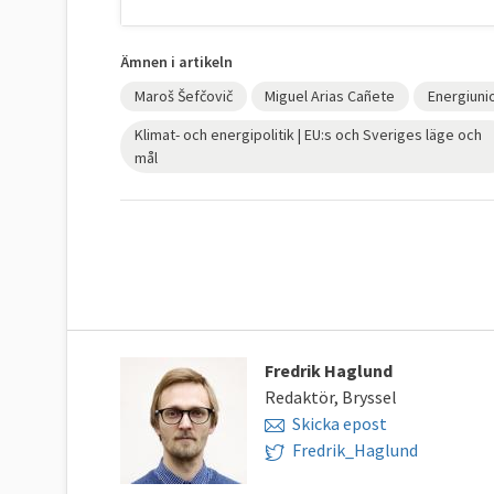
Ämnen i artikeln
Maroš Šefčovič
Miguel Arias Cañete
Energiuni
Klimat- och energipolitik | EU:s och Sveriges läge och
mål
Fredrik Haglund
Redaktör, Bryssel
Skicka epost
Fredrik_Haglund