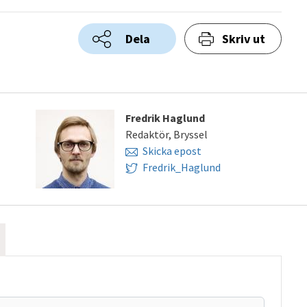
Dela
Skriv ut
Fredrik Haglund
Redaktör, Bryssel
Skicka epost
Fredrik_Haglund