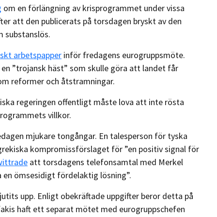
g
om en förlängning av krisprogrammet under vissa
ter att den publicerats på torsdagen bryskt av den
m substanslös.
skt arbetspapper
inför fredagens eurogruppsmöte.
 ”trojansk häst” som skulle göra att landet får
som reformer och åtstramningar.
ska regeringen offentligt måste lova att inte rösta
rogrammets villkor.
edagen mjukare tongångar. En talesperson för tyska
rekiska kompromissförslaget för ”en positiv signal för
ittrade
att torsdagens telefonsamtal med Merkel
a en ömsesidigt fördelaktig lösning”.
tits upp. Enligt obekräftade uppgifter beror detta på
ufakis haft ett separat mötet med eurogruppschefen