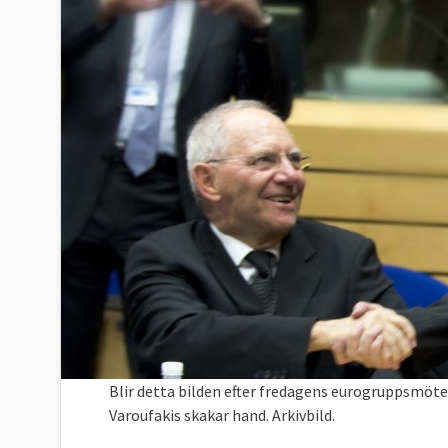
Blir detta bilden efter fredagens eurogruppsmöt
Varoufakis skakar hand. Arkivbild.