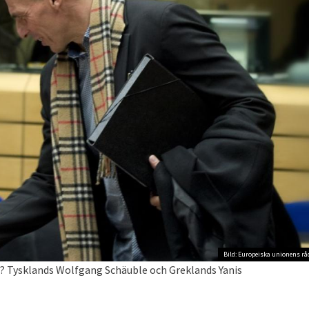
Bild: Europeiska unionens rå
e? Tysklands Wolfgang Schäuble och Greklands Yanis