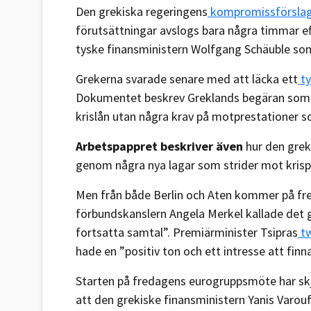
Den grekiska regeringens
kompromissförsla
förutsättningar avslogs bara några timmar ef
tyske finansministern Wolfgang Schäuble so
Grekerna svarade senare med att läcka ett
ty
Dokumentet beskrev Greklands begäran som en
krislån utan några krav på motprestationer 
Arbetspappret beskriver även
hur den greki
genom några nya lagar som strider mot krisp
Men från både Berlin och Aten kommer på fr
förbundskanslern Angela Merkel kallade det g
fortsatta samtal”. Premiärminister Tsipras
tw
hade en ”positiv ton och ett intresse att finn
Starten på fredagens eurogruppsmöte har skju
att den grekiske finansministern Yanis Varo