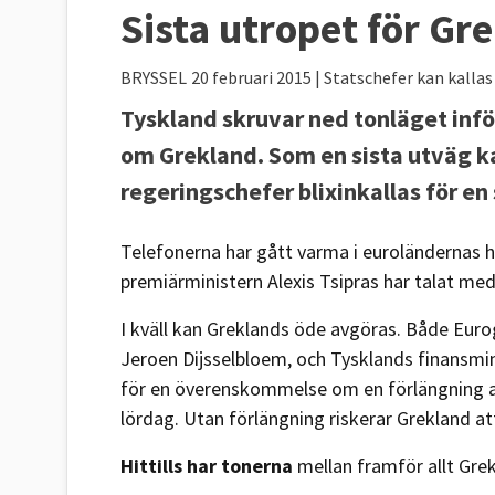
Sista utropet för Gr
BRYSSEL
20 februari 2015
| Statschefer kan kallas
Tyskland skruvar ned tonläget in
om Grekland. Som en sista utväg k
regeringschefer blixinkallas för en
Telefonerna har gått varma i euroländernas 
premiärministern Alexis Tsipras har talat med 
I kväll kan Greklands öde avgöras. Både Eur
Jeroen Dijsselbloem, och Tysklands finansmin
för en överenskommelse om en förlängning av
lördag. Utan förlängning riskerar Grekland att
Hittills har tonerna
mellan framför allt Gre