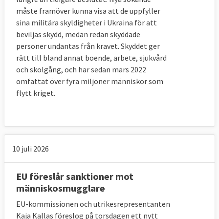
beslutet. I september 2017 meddelades
måste framöver kunna visa att de uppfyller
domen
som gav ministerrådet rätt att fatta
sina militära skyldigheter i Ukraina för att
ett sådant beslut.
beviljas skydd, medan redan skyddade
personer undantas från kravet. Skyddet ger
Det är
få medlemsländer
som har tagit
rätt till bland annat boende, arbete, sjukvård
emot hela sin andel. Delvis beror det på att
och skolgång, och har sedan mars 2022
betydligt färre än 120 000 personer
omfattat över fyra miljoner människor som
uppfyllde villkoren, för att flyttas från Italien
flytt kriget.
och Grekland som bland annat gick ut på att
det skulle vara en hög sannolikhet att
personen skulle få asyl, baserat på hur
många från den sökandes land som tidigare
10 juli 2026
beviljats asyl. Enligt kommissionen har 95
procent av de asylsökande som uppfyller
EU föreslår sanktioner mot
villkoren omfördelats.
människosmugglare
EU-kommissionen och utrikesrepresentanten
Några länder, som Österrike, Tjeckien och
Kaja Kallas föreslog på torsdagen ett nytt