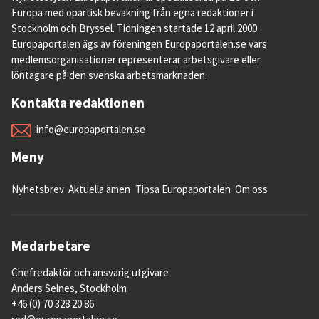
Europa med opartisk bevakning från egna redaktioner i
inte heller Grekland och Italien varifrån
Stockholm och Bryssel. Tidningen startade 12 april 2000.
flyktingarna flyttas.
Europaportalen ägs av föreningen Europaportalen.se vars
medlemsorganisationer representerar arbetsgivare eller
Även länder utanför EU som Norge, Schweiz
löntagare på den svenska arbetsmarknaden.
och Liechtenstein har på frivilligbasis tagit
emot omfördelade flyktingar från EU-
Kontakta redaktionen
systemet.
info@europaportalen.se
Meny
5. Vilka migranter söker sig till EU och 
Nyhetsbrev
Aktuella ämen
Tipsa Europaportalen
Om oss
vilken väg tar de?
Det finns tre större rutter till Europa: östra
Medelhavet via Turkiet till Grekland, den
Medarbetare
centrala rutten via Libyen till Italien och den
Chefredaktör och ansvarig utgivare
västra via Marocko till Spanien.
Anders Selnes, Stockholm
+46 (0) 70 328 20 86
Österifrån är det främst människor från