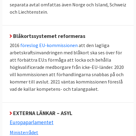
separata avtal omfattas även Norge och Island, Schweiz
och Liechtenstein.
Den sökande kommer från ett land där
färre än 20 procent av
asylansökningarna tidigare beviljats i EU
Blåkortssystemet reformeras
Ensamkommande barn och familjer med
2016
föreslog EU-kommissionen
att den lagliga
barn under tolv år undantas från
arbetskraftsinvandringen med blåkort ska ses över för
gränsförfarandena. Även om det finns
att förbättra EU:s förmåga att locka och behålla
medicinska eller behov av särskilt stöd ska
högkvalificerade medborgare från icke-EU-länder. 2020
undantag göras från dessa förfaranden.
vill kommissionen att förhandlingarna snabbas på och
kommer till avslut. 2021 väntas kommissionen föreslå
Deras ansökningar behandlas i ett så kallat
vad de kallar kompetens- och talangpaket.
normalförfarande.
Om tolvveckorsgränsen överskrids ska den
sökande få resa in på medlemslandets
EXTERNA LÄNKAR – ASYL
territorium.
Europaparlamentet
Ministerrådet
Nya regler för var asylansökan ska prövas