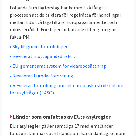
tid i särskilda fall.
Följande fem lagförslag har kommit så långt i
processen att de är klara för regelrätta förhandlingar
Tolv veckors asylprövning
mellan EU:s två lagstiftare: Europaparlamentet och
ministerrådet. Förslagen är länkade till regeringens
Om den asylansökande uppfyller ett av tre
fakta-PM:
villkor ska den genomgå
ett så kallat
• Skyddsgrundsförordningen
gränsförfarande för asylprövning
. Där ska
asylbehovet utredas under högst tolv
• Reviderat mottagandedirektiv
veckor. De asylansökande ska hållas i eller i
• EU-gemensamt system för vidarebosättning
närheten av den yttre gränsen eller i
• Reviderad Eurodacförordning
transitzoner.
• Reviderad förordning om det europeiska stödkontoret
för asylfrågor (EASO)
Tre villkor för gränsförfarande:
Den sökande utgör en risk för allmän
ordning och nationell säkerhet
Länder som omfattas av EU:s asylregler
EU:s asylregler gäller samtliga 27 medlemsländer
Den sökande har lämnat falsk
förutom Danmark och Irland som har undantag. Genom
information eller dokument