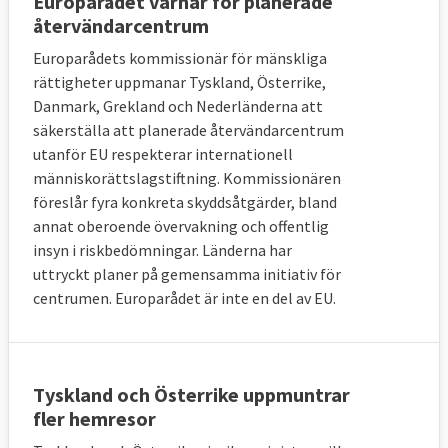
Europarådet varnar för planerade
Sverige är 64 procent.
återvändarcentrum
Generellt har andelen positiva till
Europarådets kommissionär för mänskliga
invandring ökat något i medlemsländerna
rättigheter uppmanar Tyskland, Österrike,
sedan 2014 (graf 2).
Danmark, Grekland och Nederländerna att
säkerställa att planerade återvändarcentrum
I de länder som inte vill ta emot
utanför EU respekterar internationell
asylsökande och som motarbetar förslaget
människorättslagstiftning. Kommissionären
om omfördelning inom EU har en stor andel
föreslår fyra konkreta skyddsåtgärder, bland
annat oberoende övervakning och offentlig
av medborgarna en negativ syn på
insyn i riskbedömningar. Länderna har
invandring från icke-EU-länder.
uttryckt planer på gemensamma initiativ för
En klar majoritet av medborgarna i EU, över
centrumen. Europarådet är inte en del av EU.
69 procent, är dock positiva till invandring
från andra EU-länder.
Tyskland och Österrike uppmuntrar
fler hemresor
4. Kan asylsökande omfördelas till andra 