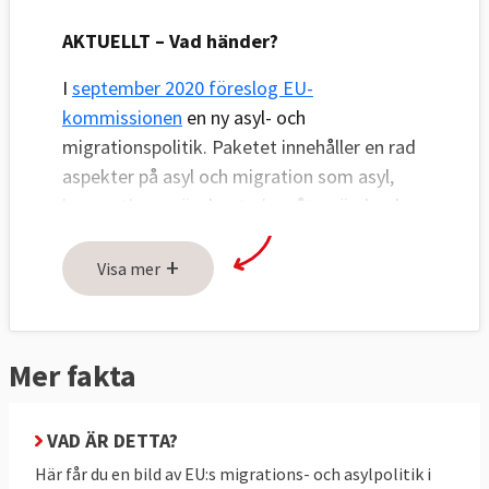
AKTUELLT – Vad händer?
I
september 2020 föreslog EU-
kommissionen
en ny asyl- och
migrationspolitik. Paketet innehåller en rad
aspekter på asyl och migration som asyl,
integration, gränshantering, återvändande,
lagliga vägar och samarbete med ursprungs-
+
och transitländer.
Visa mer
Förslaget är ett försök från EU-
kommissionen att bryta det dödläge som
Mer fakta
funnits bland medlemsländerna sedan 2016
då man lade fram ett tidigare lagpaket. Det
nya ny asyl- och migrationspolitiksförslaget
VAD ÄR DETTA?
har skickats till lagstiftarna i EU-
Här får du en bild av EU:s migrations- och asylpolitik i
parlamentet och medlemsländerna i