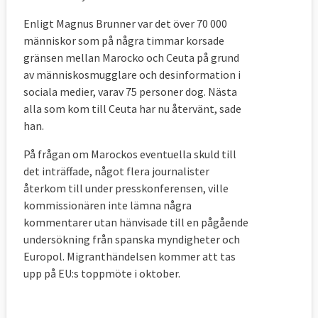
migranter, förslag på tuffare straff för
Enligt Magnus Brunner var det över 70 000
arbetsgivare som anställer olagliga
människor som på några timmar korsade
migranter och inleda samarbeten med
gränsen mellan Marocko och Ceuta på grund
ursprungs- och transitländer.
av människosmugglare och desinformation i
sociala medier, varav 75 personer dog. Nästa
alla som kom till Ceuta har nu återvänt, sade
han.
PROBLEMET – Vad ska lösas?
På frågan om Marockos eventuella skuld till
Flyktingkrisen hösten 2015 visade enligt EU-
det inträffade, något flera journalister
kommissionen på framförallt två brister i
återkom till under presskonferensen, ville
EU:s nuvarande asylsystem. Dels att ett
kommissionären inte lämna några
fåtal medlemsländer fick ta ansvar för en
kommentarer utan hänvisade till en pågående
stor majoritet av de asylsökande, däribland
undersökning från spanska myndigheter och
Sverige. Och dels att asylsökande inte
Europol. Migranthändelsen kommer att tas
behandlades lika i alla EU-länder vilket
upp på EU:s toppmöte i oktober.
gjorde att de sökte sig till vissa
medlemsländer framför andra.