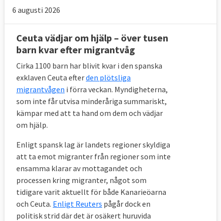
Man bidrar med materiel och
6 augusti 2026
kapacitetsuppbyggande
Ceuta vädjar om hjälp – över tusen
Hur mycket varje medlemsland ska bidra
barn kvar efter migrantvåg
med (exempelvis hur många flyktingar man
Cirka 1100 barn har blivit kvar i den spanska
ska ta emot eller hjälpa till att avvisa)
exklaven Ceuta efter
den plötsliga
avgörs dels av folkmängden, dels av
migrantvågen
i förra veckan. Myndigheterna,
bruttonationalprodukten. Länder som
som inte får utvisa minderåriga summariskt,
tidigare tagit emot många asylansökningar
kämpar med att ta hand om dem och vädjar
kan få sin andel nedräknad med tio procent.
om hjälp.
Om det visar sig att för få länder anmäler
Enligt spansk lag är landets regioner skyldiga
att ta emot migranter från regioner som inte
sig villiga att ta emot flyktingar ska
ensamma klarar av mottagandet och
kommissionen sammankalla ett
processen kring migranter, något som
”solidaritetsforum”. Där ska
tidigare varit aktuellt för både Kanarieöarna
medlemsländerna uppmanas att ta emot
och Ceuta.
Enligt Reuters
pågår dock en
fler flyktingar.
politisk strid där det är osäkert huruvida