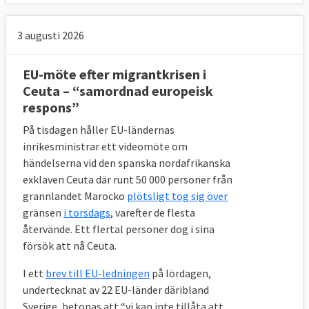
EU-kommissionen lade först fram ett
3 augusti 2026
förslag om en ny migrationspolitik 2016.
Men sedan medlemsländerna inte
EU-möte efter migrantkrisen i
lyckades komma överens lade
Ceuta – “samordnad europeisk
kommissionen 2020 fram ett nytt förslag
respons”
för att överbrygga klyftorna.
På tisdagen håller EU-ländernas
11 FRÅGOR OCH SVAR
inrikesministrar ett videomöte om
händelserna vid den spanska nordafrikanska
exklaven Ceuta där runt 50 000 personer från
1. Vilka fattar beslut om EU:s asylpolitik 
grannlandet Marocko
plötsligt tog sig över
och hur tas besluten?
gränsen
i torsdags
, varefter de flesta
återvände. Ett flertal personer dog i sina
Europaparlamentet tillsammans med EU-
försök att nå Ceuta.
ländernas regeringar i ministerrådet
I ett
brev till EU-ledningen
på lördagen,
beslutar om asylpolitiken.
undertecknat av 22 EU-länder däribland
Sverige, betonas att “vi kan inte tillåta att