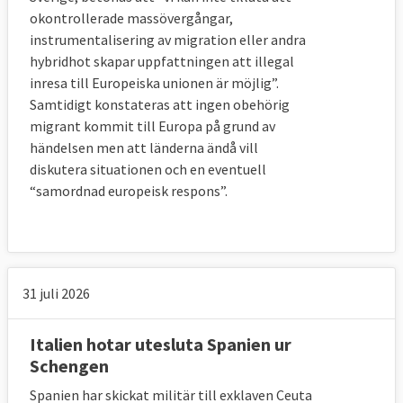
okontrollerade massövergångar,
2. Vad vill Sverige?
instrumentalisering av migration eller andra
hybridhot skapar uppfattningen att illegal
Den svenska regeringen välkomnar
inresa till Europeiska unionen är möjlig”.
kommissionens nya förslag till en
Samtidigt konstateras att ingen obehörig
migrations- och asylpakt,
se detaljerna (s.3)
.
migrant kommit till Europa på grund av
Det finns dock ett antal frågor som
händelsen men att länderna ändå vill
regeringen vill analyseras närmare.
diskutera situationen och en eventuell
Regeringen betonar att alla medlemsstater
“samordnad europeisk respons”.
måste bidra och fullt ut följa de
gemensamma reglerna. Sedan vill man att
de delar från förra förslaget 2016 som man
är överens om och är mer eller mindre
31 juli 2026
färdigförhandlade läggs i ett snabbspår och
antas i närtid. Här finns bland annat regler
Italien hotar utesluta Spanien ur
om EU:s asylbyrå och
Schengen
mottagandedirektivet.
Spanien har skickat militär till exklaven Ceuta