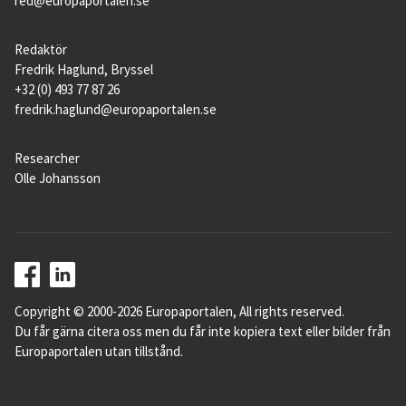
red@europaportalen.se
Syrien, Afghanistan, Irak och Pakistan som
har kommit.
Redaktör
Fredrik Haglund, Bryssel
På centrala Medelhavet har det varit
+32 (0) 493 77 87 26
människor från Eritrea, Nigeria, Guinea,
fredrik.haglund@europaportalen.se
Somalia och Bangladesh.
Researcher
Människor från Elfenbenskusten, Marocko
Olle Johansson
och Guinea har vanligt förekommande på
den västra rutten till Spanien.
Under flyktingkrisen 2015 kom de flesta på
den östra rutten. Då anlände 885 000
människor via Turkiet över Medelhavet till
Copyright © 2000-2026 Europaportalen, All rights reserved.
Grekland. Denna rutt betraktas i dag som
Du får gärna citera oss men du får inte kopiera text eller bilder från
Europaportalen utan tillstånd.
stängd och betydligt färre tar sig in i EU den
vägen.