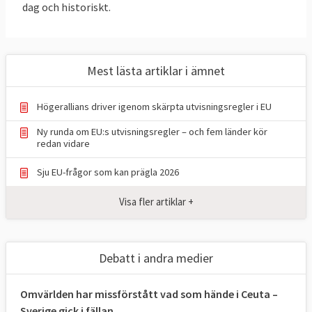
dag och historiskt.
ministerrådet. Det ser i stora drag ut så här:
Alla ska screenas
Mest lästa artiklar i ämnet
Alla personer som illegalt försöker korsa
EU:s yttre gräns, alla som räddats till havs
Högerallians driver igenom skärpta utvisningsregler i EU
och alla som söker asyl i EU ska screenas.
Ny runda om EU:s utvisningsregler – och fem länder kör
Det gäller även dem som inte söker asyl.
redan vidare
Screeningen omfattar en rad punkter:
Sju EU-frågor som kan prägla 2026
Hälsokontroll och sårbarhetsanalys (för
att bedöma eventuellt vårdbehov eller
Visa fler artiklar +
exempelvis om personen utsatts för
tortyr)
Debatt i andra medier
Identifiering (genom ID- och
resehandlingar och via europeiska
Omvärlden har missförstått vad som hände i Ceuta –
informationsdatabaser)
Sverige gick i fällan