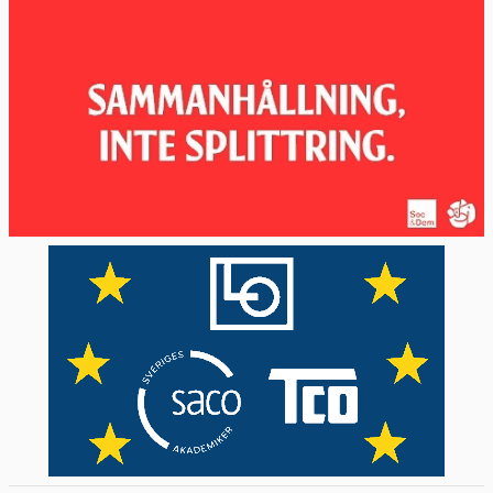
landet,
Att landet tidigare utfärdat visum eller
uppehållstillstånd till den sökande.
I andra fall ska ansökan prövas i det första
ankomstlandet i EU. Den asylsökande
måste under tiden ansökan behandlas
uppehållas sig landet.
Ny omfördelning – ”obligatorisk
solidaritet”
Den kanske mest kontroversiella delen i
kommissionens asyl- och migrationsförslag
från 2016 var obligatorisk omfördelning av
flyktingar mellan medlemsländerna vid
extra stora tillströmningar av migranter,
som 2015. Idén skrotas nu delvis och ersätts