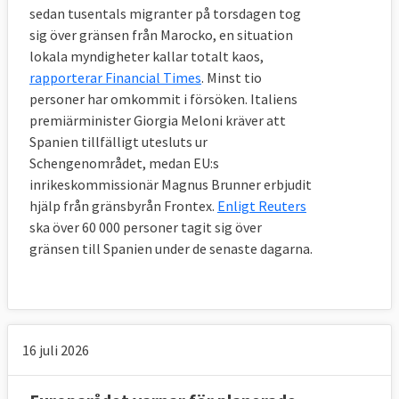
sedan tusentals migranter på torsdagen tog
sig över gränsen från Marocko, en situation
3. Vad tycker EU:s invånare om 
lokala myndigheter kallar totalt kaos,
invandring?
rapporterar Financial Times
. Minst tio
personer har omkommit i försöken. Italiens
Opinionsundersökningar som EU-
premiärminister Giorgia Meloni kräver att
kommissionen låtit göra
visar att en
Spanien tillfälligt utesluts ur
majoritet av EU:s medborgare har en
Schengenområdet, medan EU:s
negativ syn på invandring från länder
inrikeskommissionär Magnus Brunner erbjudit
utanför EU.
I
slutet av
2019 svarade
44
hjälp från gränsbyrån Frontex.
Enligt Reuters
procent att de hade ganska eller mycket
ska över 60 000 personer tagit sig över
negativ syn på invandring av människor som
gränsen till Spanien under de senaste dagarna.
kommer från icke-EU-länder.
Irland är det EU-land där flest är positiva till
invandring från länder utanför EU (graf 1).
16 juli 2026
73 procent av irländarna har en ganska eller
mycket positiv syn. Motsvarande siffra i