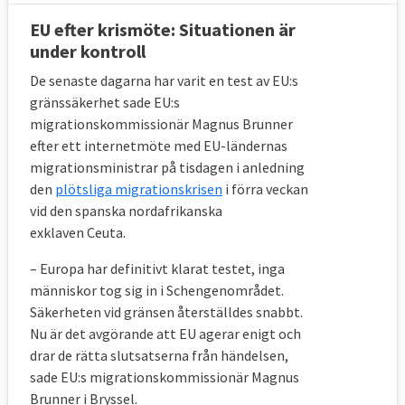
EU efter krismöte: Situationen är
Lagliga vägar in
under kontroll
Kommissionen vill utvidga antalet så kallade
De senaste dagarna har varit en test av EU:s
FN-flyktingar som vidarebosätts i EU-
gränssäkerhet sade EU:s
migrationskommissionär Magnus Brunner
länderna. Man lanserar även ett förslag där
efter ett internetmöte med EU-ländernas
lokala organisationer eller grupper som
migrationsministrar på tisdagen i anledning
kyrkor ska kunna ta emot flyktingar, ett
den
plötsliga migrationskrisen
i förra veckan
förslag inspirerat av Kanada och Irland.
vid den spanska nordafrikanska
exklaven Ceuta.
Sedan tidigare finns ett förslag om så
kallade blåkort med uppehållstillstånd för
– Europa har definitivt klarat testet, inga
eftertraktad arbetskraft.
människor tog sig in i Schengenområdet.
Säkerheten vid gränsen återställdes snabbt.
I början av 2021 ska kommissionen lägga
Nu är det avgörande att EU agerar enigt och
fram fler förslag inom asyl- och
drar de rätta slutsatserna från händelsen,
migrationspolitiken. Det rör sig bland annat
sade EU:s migrationskommissionär Magnus
om en handlingsplan mot smuggling av
Brunner i Bryssel.