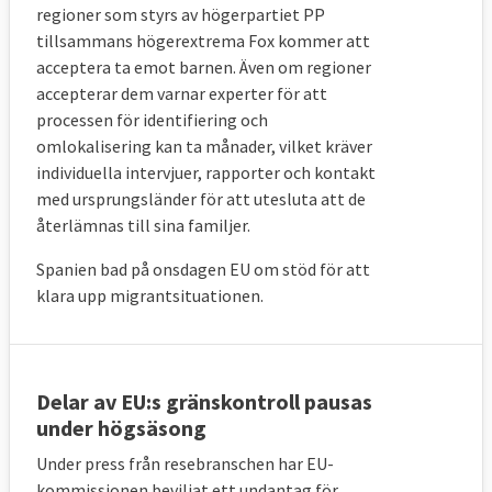
regioner som styrs av högerpartiet PP
För varje omfördelad flykting ska EU-
tillsammans högerextrema Fox kommer att
länderna få 10 000 euro ur EU-budgeten (12
acceptera ta emot barnen. Även om regioner
000 euro för ensamkommande barn).
accepterar dem varnar experter för att
processen för identifiering och
EU-länder som visar ”obligatorisk
omlokalisering kan ta månader, vilket kräver
solidaritet” genom att åta sig att anordna
individuella intervjuer, rapporter och kontakt
avvisningar av migranter utan skyddsbehov
med ursprungsländer för att utesluta att de
har åtta månader på sig att kontakta deras
återlämnas till sina familjer.
hemländer och se till att de migranterna tas
Spanien bad på onsdagen EU om stöd för att
emot. Om EU-landet efter de åtta
klara upp migrantsituationen.
månaderna inte lyckats avvisa migranterna
får de själva ta emot dem till dess
avvisningen kan verkställas.
Delar av EU:s gränskontroll pausas
I krissituationer
under högsäsong
Kommissionen lägger även fram ett förslag
Under press från resebranschen har EU-
kommissionen beviljat ett undantag för
om hur asyl- och migrationspolitiken ska