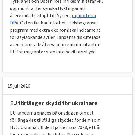
Tysklands och Österrikes inrikesministrar vill
EU-länder i dag?
uppmuntra fler syriska flyktingar att
Ja. Mellan oktober 2015 och augusti 2018
återvända frivilligt till Syrien,
rapporterar
DPA
. Österrike har infört ett tidsbegränsat
omfördelades drygt
34 700 asylsökande
program med extra ekonomiska incitament
från Italien och Grekland till andra
för asylsökande syrier. Länderna diskuterade
europeiska länder i enlighet med ett tidigare
även planerade återvändarcentrum utanför
beslut.
EU för migranter som inte beviljats skydd.
EU-länderna
beslutade
hösten 2015 att upp
till 120 000 asylsökande skulle kunna flyttas
från Grekland och Italien dit många
människor kom under flyktingkrisen.
15 juli 2026
Frågan avgjordes
genom omröstning
i
EU förlänger skydd för ukrainare
ministerrådet. Fyra EU-länder röstade emot
EU-länderna enades på onsdagen om att
och två av dem, Ungern och Slovakien,
tog
förlänga det tillfälliga skyddet för dem som
frågan till EU-domstolen med motiveringen
flytt Ukraina till den fjärde mars 2028, ett år
att ministerrådet inte hade rätt att fatta
längre än tidigare beslutat. Nya sökande