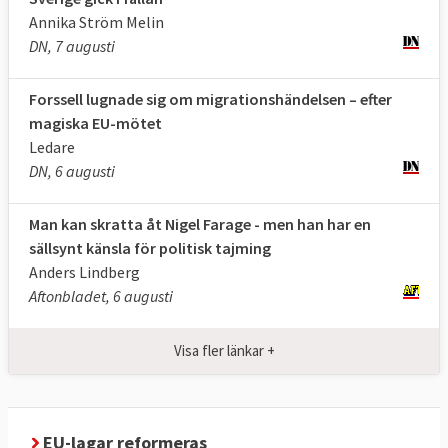
Annika Ström Melin
Registrering och fingeravtryck
DN, 7 augusti
Säkerhetskontroll (för att säkerställa
Forssell lugnade sig om migrationshändelsen – efter
att personen inte utgör något hot, sker
magiska EU-mötet
via EU-databaser så väl som Europols
Ledare
och Interpols databaser)
DN, 6 augusti
Vidarebefordring av ärendet (beroende
Man kan skratta åt Nigel Farage - men han har en
på huruvida personen ansöker om asyl
sällsynt känsla för politisk tajming
eller ej)
Anders Lindberg
Aftonbladet, 6 augusti
Screeningen ska genomföras vid eller i
anslutning till gränsen i de flesta fall. Om
Visa fler länkar +
personen påträffades inne i EU kan
screeningen äga rum på annan plats.
Processen får inte ta längre än fem dagar
med möjlighet till förlängning med samma
EU-lagar reformeras