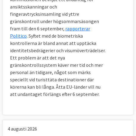
ansiktsskanningar och
står rustat mot eventuell framtida stora
fingeravtrycksinsamling vid yttre
tillströmningar av migranter till EU eller vid
gränskontroll under högsommarsäsongen
andra kriser som coronapandemin. Det ska
fram till den 6 september,
rapporterar
vara upp till kommissionen att avgöra
Politico
. Syftet med de biometriska
huruvida det faktiskt rör sig om ett krisläge
kontrollerna är bland annat att upptäcka
eller ej. Givet att så är fallet vill kommission
identitetsbedrägerier och visumöverträdelser.
utöka omfördelningen av flyktingar att även
Ett problem är att det nya
gränskontrollssystem käver mer tid och mer
omfatta alla asylsökande som exempelvis
personal än tidigare, något som märks
personer inom så de kallade
speciellt vid turisttäta destinationer där
gränsförfarandena. EU-länderna måste
körerna kan bli långa. Åtta EU-länder vill nu
antingen ta emot flyktingar eller åta sig att
att undantaget förlängs efter 6 september.
avvisa dem utan skyddsbehov – alternativet
att bidra på andra sätt stryks då tillfälligt.
Man ska även omedelbart kunna bevilja en
grupp personer med skyddsbehov ett
4 augusti 2026
tillfälligt skydd i EU-länderna.