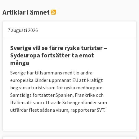
med något kommissionen kallar
Artiklar i ämnet
”obligatorisk solidaritet”.
Obligatorisk solidaritet ska användas för
7 augusti 2026
EU-länder som kontinuerligt tar emot
migranter via sjöräddningsinsatser eller om
Sverige vill se färre ryska turister –
antalet migranter i ett visst EU-land
Sydeuropa fortsätter ta emot
många
bedöms vara alltför stort. Alla EU-länder
måste då hjälpa till på minst ett av tre olika
Sverige har tillsammans med tio andra
sätt:
europeiska länder uppmanat EU att kraftigt
begränsa turistvisum för ryska medborgare.
Man tar emot flyktingar från andra EU-
Samtidigt fortsätter Spanien, Frankrike och
länder
Italien att vara ett av de Schengenländer som
utfärdar flest sådana visum, rapporterar SVT.
Man anordnar avvisningar av migranter
som inte har asylskäl (så kallat
”återvändandesponsorskap”)