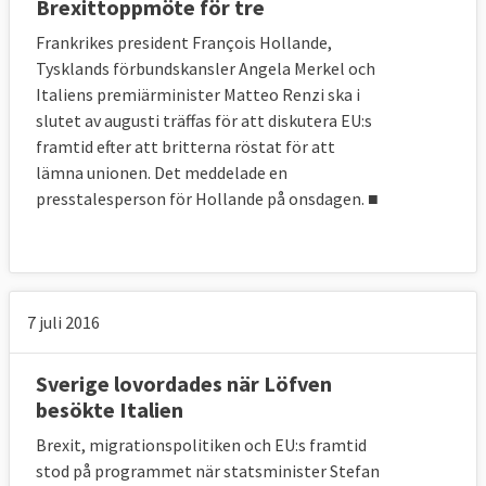
Brexittoppmöte för tre
Frankrikes president François Hollande,
Tysklands förbundskansler Angela Merkel och
Italiens premiärminister Matteo Renzi ska i
slutet av augusti träffas för att diskutera EU:s
framtid efter att britterna röstat för att
lämna unionen. Det meddelade en
presstalesperson för Hollande på onsdagen. ■
7 juli 2016
Sverige lovordades när Löfven
besökte Italien
Brexit, migrationspolitiken och EU:s framtid
stod på programmet när statsminister Stefan