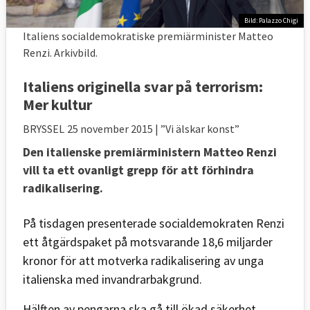
Bild: Palazzo Chigi
Italiens socialdemokratiske premiärminister Matteo
Renzi. Arkivbild.
Italiens originella svar på terrorism:
Mer kultur
BRYSSEL
25 november 2015
| ”Vi älskar konst”
Den italienske premiärministern Matteo Renzi
vill ta ett ovanligt grepp för att förhindra
radikalisering.
På tisdagen presenterade socialdemokraten Renzi
ett åtgärdspaket på motsvarande 18,6 miljarder
kronor för att motverka radikalisering av unga
italienska med invandrarbakgrund.
Hälften av pengarna ska gå till ökad säkerhet