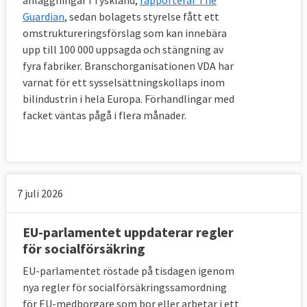
Guardian
, sedan bolagets styrelse fått ett
sitt område.
omstruktureringsförslag som kan innebära
Sedan finns alltid en möjlig och viktig
upp till 100 000 uppsagda och stängning av
påverkan genom politiska kanaler för att nå
fyra fabriker. Branschorganisationen VDA har
varnat för ett sysselsättningskollaps inom
fram till den lagstiftande EU-makten:
bilindustrin i hela Europa. Förhandlingar med
regeringarna i ministerrådet och
facket väntas pågå i flera månader.
Europaparlamentarikerna. Även EU-
kommissionen som lägger samtliga
lagförslag är ett viktigt mål för påverkan
inom EU.
7 juli 2026
5. Vilka är arbetsmarknadens parter på
EU-parlamentet uppdaterar regler
EU-nivå?
för socialförsäkring
EU-parlamentet röstade på tisdagen igenom
De europeiska arbetsmarknadsparterna är
:
nya regler för socialförsäkringssamordning
för EU-medborgare som bor eller arbetar i ett