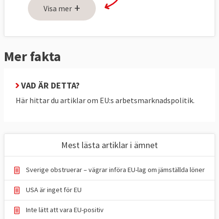
+
Visa mer
fack och arbetsgivare kan påverka EU-
lagstiftningen på arbetsmarknadsområdet.
Mer fakta
Fem frågor och svar om
arbetsmarknadspolitik i EU
VAD ÄR DETTA?
1. Hur mycket har EU att säga till om på
Här hittar du artiklar om EU:s arbetsmarknadspolitik.
arbetsmarknaden?
Det är olika.
Mest lästa artiklar i ämnet
När det gäller arbetsrätten har EU och
medlemsländerna enligt fördraget delad
Sverige obstruerar – vägrar införa EU-lag om jämställda löner
kompetens. Det betyder att
USA är inget för EU
medlemsländerna styr själva där de inte har
bestämt sig för att reglera frågan
Inte lätt att vara EU-positiv