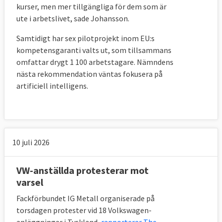
frågor som exempelvis tillväxt och
kurser, men mer tillgängliga för dem som är
sysselsättning. Det kallas för sociala
ute i arbetslivet, sade Johansson.
toppmöten och hålls precis före ordinarie
Samtidigt har sex pilotprojekt inom EU:s
EU-toppmöten i mars och oktober.
kompetensgaranti valts ut, som tillsammans
omfattar drygt 1 100 arbetstagare. Nämndens
Vid bordet sitter då bland andra 20
nästa rekommendation väntas fokusera på
representanter från fack- och
artificiell intelligens.
arbetsgivarsidan samt Europeiska rådets
ordförande, EU-kommissionens ordförande
och stats- och regeringschefen från det
tillfälliga ordförandelandet.
10 juli 2026
Arbetsmarknadens nationella parter, från
Sverige deltar åtta personer, finns också
VW-anställda protesterar mot
varsel
representerade i Europeiska ekonomiska
och sociala kommittén,
EESK
. Den är ett
Fackförbundet IG Metall organiserade på
rådgivande organ till EU-kommissionen och
torsdagen protester vid 18 Volkswagen-
behandlar de flesta stora EU-frågor inom
anläggningar i Tyskland,
rapporterar The