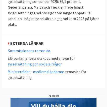
sysselsättning som under 2025: 76,1 procent.
några kan bli EU-lag.
Nederländerna, Malta och Tjeckien hade högst
sysselsättningsgrad. Sverige som länge toppat EU-
EU:s sociala pelare
är riktlinjer som syftar till
tabellen i högst sysselsättningsgrad kom 2025 på fjärde
att förbättra arbetsvillkoren och stärka EU-
plats.
medborgarnas sociala rättigheter. Den
sociala pelaren är mer politik än juridik och
eventuell lagstiftning på de sociala området,
EXTERNA LÄNKAR
EU:s kompetens, regleras i
Kommissionens temasida
Lissabonfördraget.
EU-parlamentets utskott med ansvar för
EU:s stats- och regeringschefer enades om
sysselsättning och sociala frågor
de 20 principerna på det
informella sociala
Ministerrådet - medlemsländernas
temasida för
toppmötet i Göteborg
i november 2017. Det
sysselsättning
är upp till enskilda medlemsländer och i viss
mån arbetsmarknadens parter att
bestämma hur och i vilken utsträckning den
Annonser
sociala pelaren ska genomföras i respektive