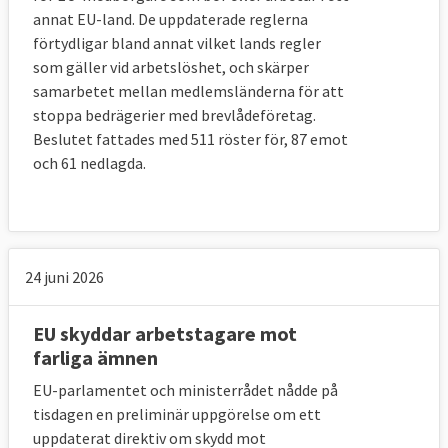
annat EU-land. De uppdaterade reglerna
förtydligar bland annat vilket lands regler
Löntagare:
som gäller vid arbetslöshet, och skärper
Europafacket (EFS)
samarbetet mellan medlemsländerna för att
Svenska medlemmar: LO, TCO och SACO.
stoppa bedrägerier med brevlådeföretag.
Beslutet fattades med 511 röster för, 87 emot
Eurocadres – Rådet för europeiska chefer &
och 61 nedlagda.
specialister
Svenska medlemmar: TCO och Saco
CEC European Managers
24 juni 2026
Svensk medlem: Ledarna
EU skyddar arbetstagare mot
farliga ämnen
Arbetsgivare:
EU-parlamentet och ministerrådet nådde på
Europeiska industri- och
tisdagen en preliminär uppgörelse om ett
arbetsgivarförbundet; BusinessEurope
uppdaterat direktiv om skydd mot