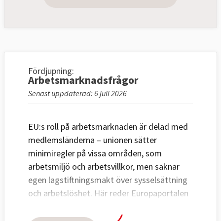
Fördjupning:
Arbetsmarknadsfrågor
Senast uppdaterad: 6 juli 2026
EU:s roll på arbetsmarknaden är delad med
medlemsländerna – unionen sätter
minimiregler på vissa områden, som
arbetsmiljö och arbetsvillkor, men saknar
egen lagstiftningsmakt över sysselsättning
och arbetslöshet. Här reder Europaportalen
ut vad EU faktiskt bestämmer, vad den
sociala pelaren innebär i praktiken, och hur