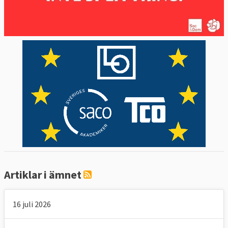
minska andelen unga som varken arbetar
eller studerar i åldern 15–29 år och att minst
60 procent av vuxna 25-64 år ska delta i
vidareutbildning eller kompetensutveckling
varje år.
I Sverige är flera av arbetsmarknadens
parter oroliga över om delar av den sociala
pelaren kommer att begränsa den svenska
kollektivavtalsmodellen det vill säga
friheten för fack och arbetsgivare att själva
komma överens om löner och villkor.
Artiklar i ämnet
3. Kan fack och arbetsgivare påverka
16 juli 2026
EU-lagstiftning?