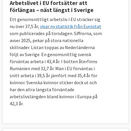
Arbetslivet i EU fortsätter att
Ja, ett kollektivavtal mellan parterna kan
förlängas – näst längst i Sverige
under vissa omständigheter bli EU-lag.
Ett genomsnittligt arbetsliv i EU sträcker sig
EU-kommissionen måste enligt
nu över 37,5 år,
visar ny statistik från Eurostat
Lissabonfördraget
samråda med fack och
som publicerades på torsdagen. Siffrorna, som
arbetsgivare
innan den lägger fram
avser 2025, pekar på stora nationella
socialpolitiska förslag och här ingår även
skillnader. Listan toppas av Nederländerna
följt av Sverige. En genomsnittlig svensk
arbetsrätt. Arbetsmarknadens parter kan då
förväntas arbeta i 43,4 år. I botten återfinns
välja att själva förhandla fram en
Rumänien med 32,7 år. Män i EU förväntas i
överenskommelse i den aktuella frågan och
snitt arbeta i 39,5 år jämfört med 35,4 år för
därmed förekomma kommissionens
kvinnor. Svenska kvinnor sticker dock ut och
initiativ.
har den allra längsta förväntade
arbetslivslängden bland kvinnor i Europa på
När parterna en överenskommelse kan de
42,3 år.
be kommissionen, som kan säga nej, att
lägga fram överenskommelsen som ett
förslag på EU-direktiv till medlemsländerna