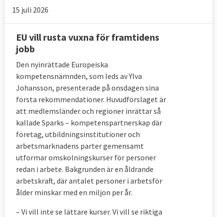
i rådet. EU-länderna kan dock rösta nej.
15 juli 2026
EU vill rusta vuxna för framtidens
4. På vilket annat sätt kan fack och
jobb
arbetsgivare påverka EU?
Den nyinrättade Europeiska
Genom sociala toppmöten, EESK och
kompetensnämnden, som leds av Ylva
Johansson, presenterade på onsdagen sina
politiska kanaler.
första rekommendationer. Huvudförslaget är
Arbetsmarknadsparterna ska även
att medlemsländer och regioner inrättar så
involveras inom ramen för den europeiska
kallade Sparks – kompetenspartnerskap där
företag, utbildningsinstitutioner och
planeringsterminen där kommissionen ger
arbetsmarknadens parter gemensamt
rekommendationer till medlemsländerna
utformar omskolningskurser för personer
gällande deras ekonomiska styrning.
redan i arbete. Bakgrunden är en åldrande
arbetskraft, där antalet personer i arbetsför
Enligt fördraget och
beslut i ministerrådet
ålder minskar med en miljon per år.
ska EU:s ledare träffa arbetsmarknadens
parter två gånger per år för att diskutera
– Vi vill inte se lättare kurser. Vi vill se riktiga