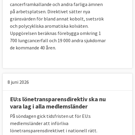
Svensk medlem: Svenskt Näringsliv.
cancerframkallande och andra farliga ämnen
på arbetsplatsen. Direktivet sätter nya
gränsvärden för bland annat kobolt, svetsrök
SGI Europe
- offentliga arbetsgivare (tidigare
och polycykliska aromatiska kolväten.
CEEP)
Uppgörelsen beräknas förebygga omkring 1
Svensk medlem: Sveriges Kommuner och
700 lungcancerfall och 19 000 andra sjukdomar
Regioner, SKR.
de kommande 40 åren.
Europeiska sammanslutningen av
hantverksföretag och små och medelstora
företag; UEAPME
8 juni 2026
Svensk medlem: Företagarna.
EU:s lönetransparensdirektiv ska nu
vara lag i alla medlemsländer
På söndagen gick tidsfristen ut för EU:s
medlemsländer att införliva
lönetransparensdirektivet i nationell rätt.