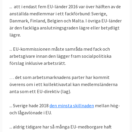
antidiskrimineringslagstiftning som
... att i endast fem EU-länder 2016 var över hälften av de
påverkar arbetsmarknaderna i
anställda medlemmar i ett fackförbund: Sverige,
Danmark, Finland, Belgien och Malta. I övriga EU-länder
medlemsländerna. Den rör lika lön, lika
är den fackliga anslutningsgraden lägre eller betydligt
behandling, social trygghet och etnisk
lägre.
diskriminering.
... EU-kommissionen måste samråda med fack och
Sedan finns det ett antal rättsakter som
arbetsgivare innan den lägger fram socialpolitiska
huvudsakligen reglerar helt andra frågor
förslag inklusive arbetsrätt.
men som kan ha en viss betydelse för
arbetsmarknaden, exempelvis
… det som arbetsmarknadens parter har kommit
bolagsrättsliga direktiv eller direktiv som
överens om i ett kollektivavtal kan medlemsländerna
reglerar insiderinformation.
anta som ett EU-direktiv (lag).
... Sverige hade 2018
den minsta skillnaden
mellan hög-
och lågavlönade i EU.
2. Vad är den sociala pelaren?
... aldrig tidigare har så många EU-medborgare haft
Det är en samling principer och punkter där