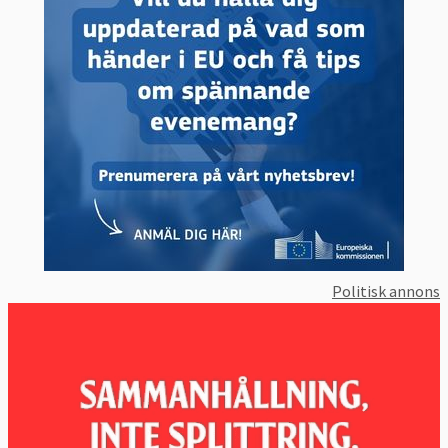
EU-land.
EU-kommissionen har dock tagit in
principerna i de rekommendationer som
man ger till medlemsländerna inom den så
kallade
ekonomiska planeringsterminen
.
Riktlinjerna var också en del av
kommissionens lagförslag om
bättre villkor
för europeiska arbetstagare
och förslaget
om en
europeisk arbetsmyndighet och
starkare socialt skydd
för arbetare som
jobbar i andra medlemsländer än hemlandet.
Politisk annons
Som en del av sociala pelaren har EU-
länderna
kommit överens om
att till 2030
försöka höja sysselsättningsgraden till
minst 78 procent, minska skillnaden i
sysselsättning mellan män och kvinnor,