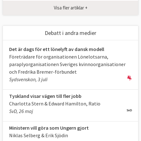
gemensamt med EU. Exempelvis har
Visa fler artiklar +
medlemsländerna beslutat att EU-länderna
och Europaparlamentet tillsammans tar
majoritetsbeslut om minimiregler i
Debatt i andra medier
arbetsmiljöfrågor. Samma gäller
andra utvalda delar av arbetsrätten som
Det är dags för ett lönelyft av dansk modell
arbetstider och rätten till ett
Företrädare för organisationen Lönelotsarna,
anställningsavtal och information kring
paraplyorganisationen Sveriges kvinnoorganisationer
anställningsvillkor. Men när det kommer till
och Fredrika Bremer-förbundet
arbetslöshet- och sysselsättningspolitik har
Sydsvenskan, 3 juli
EU bara fått en rådgivande och stödjande
funktion. Bland annat finansierar EU sedan
Tyskland visar vägen till fler jobb
finanskrisen en så kallad
ungdomsgaranti
Charlotta Stern & Edward Hamilton, Ratio
som ska bidra med pengar så att alla mellan
SvD, 26 maj
15 och 29 år som vill får gå högst fyra
månader utan anställning, utbildning eller
Ministern vill göra som Ungern gjort
Niklas Selberg & Erik Sjödin
lärlingsutbildning.