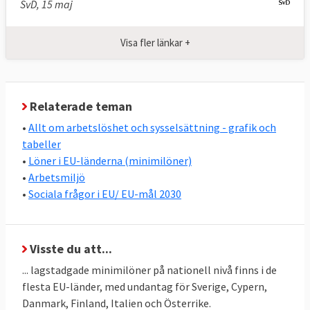
SvD, 15 maj
Sedan 1980-talet har EU minimilagstiftning
på arbetsmiljöområdet. Minimilagstiftning
Visa fler länkar +
betyder att medlemsländerna inte får gå
under en viss skyddsnivå men att de kan ha
en strängare lagstiftning. Det finns
i
Relaterade teman
dagsläget 45 EU-direktiv
som ska skydda
•
Allt om arbetslöshet och sysselsättning - grafik och
arbetstagarna mot olika risker i
tabeller
arbetsmiljön, här ingår också viss reglering
•
Löner i EU-länderna (minimilöner)
av arbetstider.
•
Arbetsmiljö
•
Sociala frågor i EU/ EU-mål 2030
Det finns också 25 särskilda direktiv som
reglerar kollektiva uppsägningar, överlåtelse
av delar eller hela företag, lönegaranti,
om
Visste du att...
vissa arbetsvillkor
, information och samråd
... lagstadgade minimilöner på nationell nivå finns i de
samt Europeiska företagsråd, EWC.
flesta EU-länder, med undantag för Sverige, Cypern,
Danmark, Finland, Italien och Österrike.
EU har även en