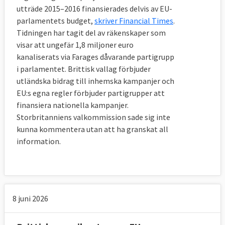
Storbritannien och brittiska medborgare i 
utträde 2015–2016 finansierades delvis av EU-
andra EU-länder?
parlamentets budget,
skriver Financial Times
.
De får (nästan) samma rättigheter som i 
Tidningen har tagit del av räkenskaper som
dag.
visar att ungefär 1,8 miljoner euro
kanaliserats via Farages dåvarande partigrupp
Drygt tre miljoner EU-medborgare bor i 
i parlamentet. Brittisk vallag förbjuder
Storbritannien och drygt en miljon britter i 
utländska bidrag till inhemska kampanjer och
övriga EU-länder. Enligt avtalet kommer 
EU:s egna regler förbjuder partigrupper att
dessa att kunna bo kvar även efter brexit. 
finansiera nationella kampanjer.
Det omfattar också nära släktingar som i 
Storbritanniens valkommission sade sig inte
dag är kvar i sitt hemland.
kunna kommentera utan att ha granskat all
information.
Personer som flyttar till Storbritannien eller 
vice versa efter det formella utträdet 29 
mars 2019 ska omfattas av de nuvarande 
reglerna. Detta gäller till sista december 
8 juni 2026
2020 då den föreslagna övergångsperioden 
löper ut.
Om en sådan person känner sig förfördelad 