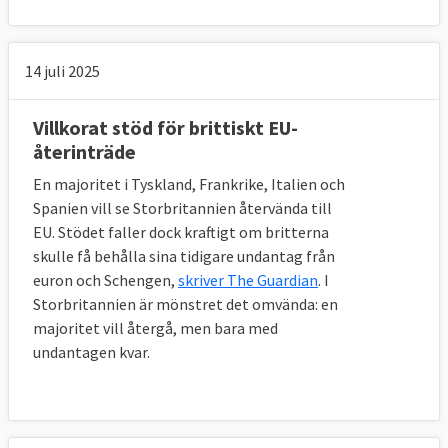
10. Hur har man löst frågan om 
Nordirland?
14 juli 2025
En nödlösning där hela Storbritannien 
fortsätter i en tullunion med EU om man inte 
lyckas hitta någon annan utväg. 
Villkorat stöd för brittiskt EU-
återinträde
Frågan om den känsliga situationen på 
En majoritet i Tyskland, Frankrike, Italien och
brittiska Nordirland har varit den kanske 
Spanien vill se Storbritannien återvända till
svåraste att lösa för förhandlarna.
EU. Stödet faller dock kraftigt om britterna
skulle få behålla sina tidigare undantag från
I avtalet har man skrivit in en nödlösning 
euron och Schengen,
skriver The Guardian
. I
även omnämnd som reservlösning, på EU-
Storbritannien är mönstret det omvända: en
engelska kallad ”backstop”, i det fall EU och 
majoritet vill återgå, men bara med
Storbritannien inte lyckas komma överens 
undantagen kvar.
om hur den framtida relationen ska se ut. 
Den ska se till att det inte uppstår någon 
hård gräns – alltså fysiska kontroller – 
mellan republiken Irland och brittiska 