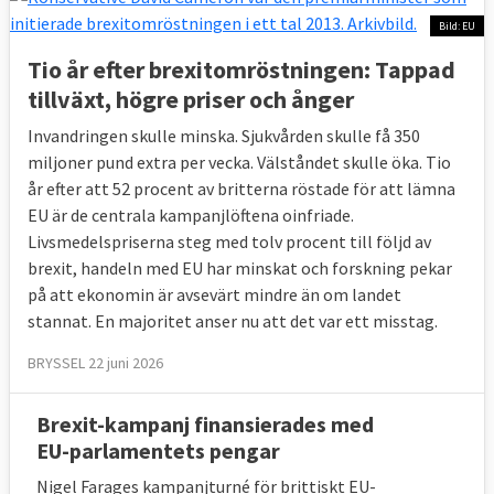
Bild: EU
6. Vad har man enats om i 
utträdesavtalet?
Tio år efter brexitomröstningen: Tappad
Villkoren för hur utträdet ska gå till.
tillväxt, högre priser och ånger
Invandringen skulle minska. Sjukvården skulle få 350
Efter långa förhandlingar lyckades de båda 
miljoner pund extra per vecka. Välståndet skulle öka. Tio
sidorna på tjänstemannanivå enas om 
år efter att 52 procent av britterna röstade för att lämna
villkoren för utträdet i mitten av november 
EU är de centrala kampanjlöftena oinfriade.
2018. Det är dock ännu osäkert om det 
Livsmedelspriserna steg med tolv procent till följd av
brittiska parlamentet kommer att godkänna 
brexit, handeln med EU har minskat och forskning pekar
avtalet. Vad som händer om så sker är inte 
på att ekonomin är avsevärt mindre än om landet
klart, men EU-sidan har sagt att man inte är 
stannat. En majoritet anser nu att det var ett misstag.
villig att förhandla om avtalet.
BRYSSEL 22 juni 2026
Europaportalen har gått igenom de 
viktigaste 
delarna i utträdesavtalet
 och vad de väntas 
Brexit-kampanj finansierades med
innebära.
EU-parlamentets pengar
7. Vad händer med EU-medborgare i 
Nigel Farages kampanjturné för brittiskt EU-