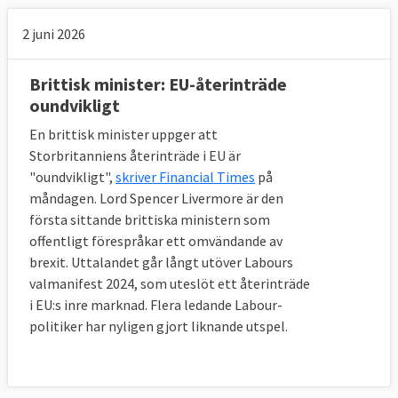
betala vid utträdet?
Uppskattningsvis 460 miljarder kronor.
2 juni 2026
Som EU-land har Storbritannien åtagit sig att 
Brittisk minister: EU-återinträde
betala sin medlemsavgift fram till december 
oundvikligt
2020 i olika projekt som ibland sträcker sig 
långt fram i tiden. Landet är även garant för 
En brittisk minister uppger att
många EU-lån som i vissa fall löper ut om 
Storbritanniens återinträde i EU är
30-40 år. 
"oundvikligt",
skriver Financial Times
på
Förhandlarna har enats om att Storbritannien 
måndagen. Lord Spencer Livermore är den
ska uppfylla alla de åtaganden man gjort 
första sittande brittiska ministern som
som EU-medlem. Det innebär att britterna 
offentligt förespråkar ett omvändande av
ska betala in till bland annat EU-budgeten 
brexit. Uttalandet går långt utöver Labours
fram till 2020, likaså till Europeiska 
valmanifest 2024, som uteslöt ett återinträde
investeringsbanken och Europeiska 
i EU:s inre marknad. Flera ledande Labour-
utvecklingsfonden. Britterna uppskattar att 
politiker har nyligen gjort liknande utspel.
det rör sig om motsvarande 460 miljarder 
kronor. För att sätta det i perspektiv
beräknas
 Storbritanniens offentliga utgifter 