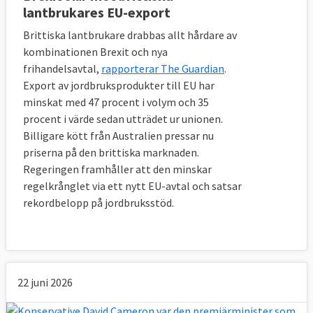
lantbrukares EU-export
fungerar smidigt efter brexit.
Brittiska lantbrukare drabbas allt hårdare av
5. Varför lämnar Storbritannien EU?
kombinationen Brexit och nya
Eftersom en folkmajoritet röstat för det.
frihandelsavtal,
rapporterar The Guardian
.
Export av jordbruksprodukter till EU har
Den direkta orsaken till att Storbritannien 
minskat med 47 procent i volym och 35
lämnar EU är att en majoritet britter, 51,9 
procent i värde sedan utträdet ur unionen.
procent mot 48,1 procent, i en 
Billigare kött från Australien pressar nu
folkomröstning 2016 röstade för brexit.
priserna på den brittiska marknaden.
En i mångas ögon avgörande fråga för 
Regeringen framhåller att den minskar
utfallet var en negativ syn på invandring i 
regelkrånglet via ett nytt EU-avtal och satsar
Storbritannien. Men det finns även 
rekordbelopp på jordbruksstöd.
nationalistiska strömningar som kan förklara 
brexit, en uppfattning som kan 
sammanfattas med att bara britter ska 
bestämma om lagar och regler i 
Storbritannien. Läs mer nedan om tidningen 
22 juni 2026
The Telegraphs lista över 20 skäl för brexit.