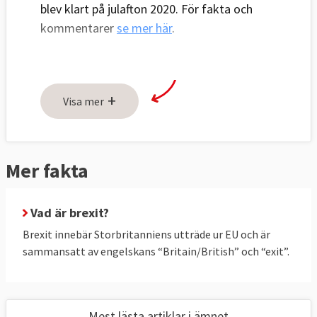
blev klart på julafton 2020. För fakta och
kommentarer
se mer här
.
PROBLEMET – Vad ska lösas?
+
Visa mer
Brexit har gett upphov till många praktiska 
och principiella frågor, här är några: 
1. Vilka rättigheter ska EU-medborgare ha i 
Mer fakta
Storbritannien och vilka rättigheter ska 
brittiska medborgare ha i EU-länder efter 
brexit?
Vad är brexit?
Brexit innebär Storbritanniens utträde ur EU och är
2. Hur ska man reglera det brittiska EU-
sammansatt av engelskans “Britain/British” och “exit”.
utträdet ekonomiskt? 
3. Hur öppen ska landgränsen mellan EU-
landet Irland och brittiska Nordirland vara?
Mest lästa artiklar i ämnet