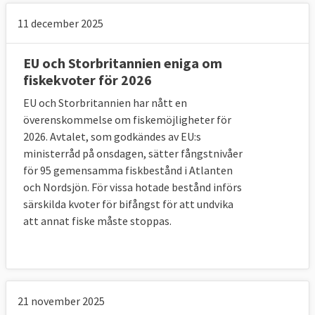
2017 bli motsvarande 8 340 miljarder kronor. 
11 december 2025
Den totala brittiska EU-skulden uppgår med 
andra ord till drygt fem procent av landets 
utgifter för ett år.
EU och Storbritannien eniga om
fiskekvoter för 2026
9. Hur se övergångsperioden ut?
EU och Storbritannien har nått en
Alla EU-regler fortsätter att gälla för 
överenskommelse om fiskemöjligheter för
Storbritannien men landets företrädare 
2026. Avtalet, som godkändes av EU:s
försvinner från EU-institutionerna och får 
ministerråd på onsdagen, sätter fångstnivåer
inget formellt inflytande.
för 95 gemensamma fiskbestånd i Atlanten
och Nordsjön. För vissa hotade bestånd införs
EU och Storbritannien har på brittisk 
särskilda kvoter för bifångst för att undvika
begäran enats om att en övergångsperiod 
att annat fiske måste stoppas.
ska pågå från det formella utträdet. Detta för 
att kunna förhandla fram hur det långsiktiga 
framtida samarbetet ska se ut och för att 
företag och myndigheter ska få tillräcklig tid 
att ställa om.
21 november 2025