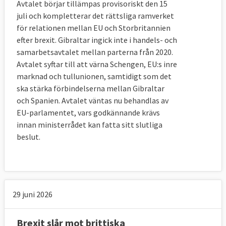
Avtalet börjar tillämpas provisoriskt den 15
juli och kompletterar det rättsliga ramverket
Sammanfattat har parlamentet principen att 
för relationen mellan EU och Storbritannien
ett EU-medlemskap på alla områden måste 
efter brexit. Gibraltar ingick inte i handels- och
vara bättre än att inte vara med. 
samarbetsavtalet mellan parterna från 2020.
Avtalet syftar till att värna Schengen, EU:s inre
4. Vad vill Sverige?
marknad och tullunionen, samtidigt som det
Sveriges linje är densamma som EU-linjen.
ska stärka förbindelserna mellan Gibraltar
och Spanien. Avtalet väntas nu behandlas av
Sveriges regering och riksdag har liksom 
EU-parlamentet, vars godkännande krävs
övriga 26 EU-länder, Storbritannien 
innan ministerrådet kan fatta sitt slutliga
borträknat, ställt sig bakom det 
beslut.
förhandlingsmandat som EU:s 
chefsförhandlare Michel Barnier fått.
För Sverige
är det viktigt
 att de cirka 100 
000 svenskarna och närmare 1000 svenska 
29 juni 2026
företagen som finns i Storbritannien ska 
kunna verka och bo där som i dag och att 
Brexit slår mot brittiska
handeln mellan Sverige och Storbritannien 