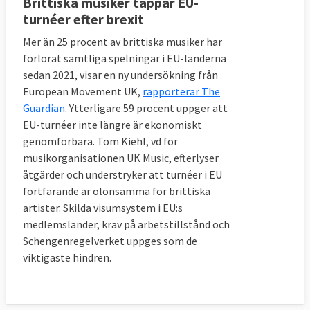
Brittiska musiker tappar EU-
kan den i första hand vända sig till själva 
turnéer efter brexit
texten i utträdesavtalet och därefter till 
Mer än 25 procent av brittiska musiker har
nationella domstolar i både EU och 
förlorat samtliga spelningar i EU-länderna
Storbritannien. Brittiska domstolar kan 
sedan 2021, visar en ny undersökning från
rådfråga EU-domstolen om vägledning under 
European Movement UK,
rapporterar The
en period på åtta år.
Guardian
. Ytterligare 59 procent uppger att
EU-turnéer inte längre är ekonomiskt
En delfråga som man ännu inte enats om är 
genomförbara. Tom Kiehl, vd för
huruvida brittiska medborgare som bor i ett 
musikorganisationen UK Music, efterlyser
EU-land i dag ska kunna flytta till ett annat 
åtgärder och understryker att turnéer i EU
EU-land under samma förutsättningar som i 
fortfarande är olönsamma för brittiska
dag.
artister. Skilda visumsystem i EU:s
medlemsländer, krav på arbetstillstånd och
När övergångsperioden löper ut i slutet av 
Schengenregelverket uppges som de
2020 väntas den fria rörligheten för EU-
viktigaste hindren.
medborgare i Storbritannien upphöra.
8. Hur mycket måste Storbritannien 