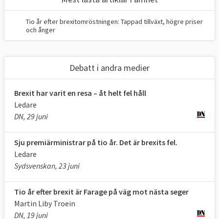
4. Vad ska EU och Storbritannien ha för 
Tio år efter brexitomröstningen: Tappad tillväxt, högre priser
ekonomiska och politiska relationer efter 
och ånger
brexit?
13 FRÅGOR OCH SVAR
Debatt i andra medier
1. Vad vill EU med brexit?
Brexit har varit en resa – åt helt fel håll
Att utträdet sker under ordnade former.
Ledare
DN, 29 juni
EU-sidan har först och främst velat reda ut 
konsekvenserna för invånare och företag. 
Sju premiärministrar på tio år. Det är brexits fel.
Man pratar om att få ett “ordnat utträde”. I 
Ledare
maj 2017
 antog
 EU-sidan sina
 riktlinjer
 i 
Sydsvenskan, 23 juni
förhandlingarna. 
Om övriga EU-länder fick välja så ser de 
Tio år efter brexit är Farage på väg mot nästa seger
helst att Storbritannien stannar kvar i EU 
Martin Liby Troein
men det är upp till varje enskilt land att 
DN, 19 juni
lämna EU om det så önskar.