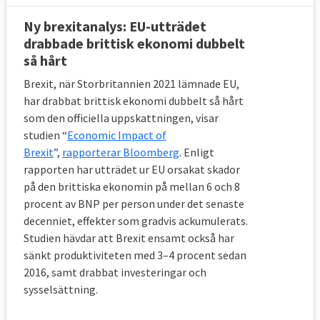
Enligt avtalet ska övergångsperioden löpa ut 
Ny brexitanalys: EU-utträdet
31 december 2020. Under den tiden kommer 
drabbade brittisk ekonomi dubbelt
alla nuvarande EU-regler gälla för 
så hårt
Storbritannien som även måste betala in till 
EU-budgeten och lyda nya EU-lagar. Dock 
Brexit, när Storbritannien 2021 lämnade EU,
försvinner alla brittiska företrädare och 
har drabbat brittisk ekonomi dubbelt så hårt
politike
r från EU-institutionerna och 
som den officiella uppskattningen, visar
lagstiftningsprocessen.
studien “
Economic Impact of
Brexit
”,
rapporterar Bloomberg
. Enligt
Övergångsperioden kan förlängas om båda 
rapporten har utträdet ur EU orsakat skador
sidor så önskar. En förlängning, som måste 
på den brittiska ekonomin på mellan 6 och 8
vara två år, kan dock bara ske en gång och 
procent av BNP per person under det senaste
måste beslutas om innan första juli 2020. 
decenniet, effekter som gradvis ackumulerats.
Vid en eventuell förlängning måste 
Studien hävdar att Brexit ensamt också har
Storbritannien fortsätta betala en viss 
sänkt produktiviteten med 3–4 procent sedan
summa till EU-budgeten eftersom landet då 
2016, samt drabbat investeringar och
fortsätter få tillgång till den inre marknaden 
sysselsättning.
och åtnjuta andra EU-fördelar.