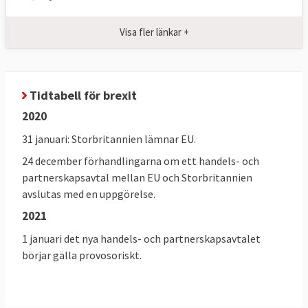
2. Vad vill Storbritannien med brexit?
Visa fler länkar +
Bland annat slippa EU:s fria rörlighet av 
människor, sluta egna frihandelsavtal och 
inte behöva lyda under EU-domstolen.
Tidtabell för brexit
I ett tal i början av 2017 informerade 
2020
premiärminister Theresa May hur hon ser på 
31 januari: Storbritannien lämnar EU.
utträdet. Hon
 vill
 bland annat att landet 
24 december förhandlingarna om ett handels- och
lämnar EU:s inre marknad, det 
partnerskapsavtal mellan EU och Storbritannien
gemensamma tullsamarbetet och att EU-
avslutas med en uppgörelse.
domstolen inte längre ska ha någon 
dömande makt i Storbritannien. Hon vill 
2021
dock behålla handeln med EU-länderna via 
1 januari det nya handels- och partnerskapsavtalet
ett ”omfattande, djärvt och ambitiöst 
börjar gälla provosoriskt.
frihandelsavtal”.  
Storbritanniens position har från EU-sidan 
länge varit oklar där premiärminister 