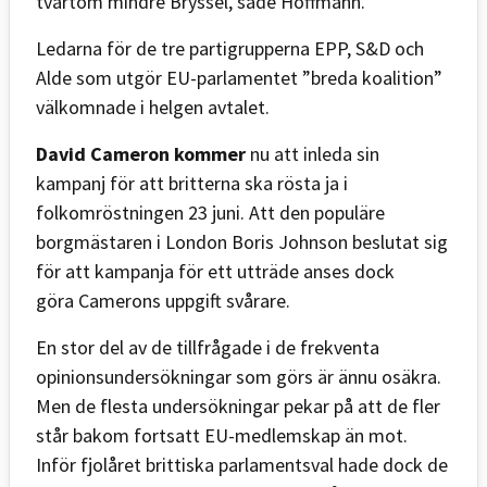
tvärtom mindre Bryssel, sade Hoffmann.
Ledarna för de tre partigrupperna EPP, S&D och
Alde som utgör EU-parlamentet ”breda koalition”
välkomnade i helgen avtalet.
David Cameron kommer
nu att inleda sin
kampanj för att britterna ska rösta ja i
folkomröstningen 23 juni. Att den populäre
borgmästaren i London Boris Johnson beslutat sig
för att kampanja för ett utträde anses dock
göra Camerons uppgift svårare.
En stor del av de tillfrågade i de frekventa
opinionsundersökningar som görs är ännu osäkra.
Men de flesta undersökningar pekar på att de fler
står bakom fortsatt EU-medlemskap än mot.
Inför fjolåret brittiska parlamentsval hade dock de