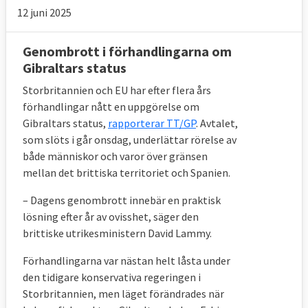
Nordirland.
12 juni 2025
Lösningen innebär att Storbritannien 
Genombrott i förhandlingarna om
inklusive Nordirland fortsätter vara kvar i en 
Gibraltars status
tullunion med EU. Det gör att ingen hård 
Storbritannien och EU har efter flera års
gräns behöver sättas upp mellan antingen 
förhandlingar nått en uppgörelse om
Irland och Nordirland (vilket EU inte vill) 
Gibraltars status,
rapporterar TT/GP
. Avtalet,
eller Nordirland och övriga Storbritannien 
som slöts i går onsdag, underlättar rörelse av
(vilket britterna inte vill).
både människor och varor över gränsen
mellan det brittiska territoriet och Spanien.
Den gemensamma tullunionen som skulle 
bildas innebär att EU:s och Storbritanniens 
– Dagens genombrott innebär en praktisk
tullar och tariffer gentemot varor från andra 
lösning efter år av ovisshet, säger den
länder förblir desamma som nu. 
brittiske utrikesministern David Lammy.
Storbritannien kommer att samla in 
tullavgifterna men behöver inte längre betala 
Förhandlingarna var nästan helt låsta under
in dessa till EU-budgeten vilket landet, 
den tidigare konservativa regeringen i
liksom övriga EU-länder, gör i dag. 
Storbritannien, men läget förändrades när
Tullunionen omfattar bara varor och gör det 