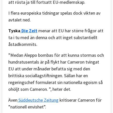
att rösta ja till fortsatt EU-medlemskap.
I flera europeiska tidningar spelas dock vikten av
avtalet ned.
Tyska
Die Zeit
menar att EU har större frågor att
ta i tu med än denna och att inget substantiellt
åstadkommits.
”Medan Aleppo bombas för att kunna stormas och
hundratusentals är på flykt har Cameron tvingat
EU att under månader befatta sig med den
brittiska sociallagstiftningen. Sällan har en
regeringschef formulerat sin nationella egoism så
ohöljt som Cameron. ”, heter det.
Även
Süddeutsche Zeitung
kritiserar Cameron för
”nationell envishet”.