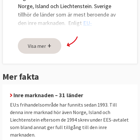
Norge, Island och Liechtenstein. Sverige
tillhör de länder som är mest beroende av
den inre marknaden. Enligt
EU-
kommissionens beräkningar
kan Sverige
tjäna 29 miljarder euro per år på den inre
+
Visa mer
marknaden.
Mer fakta
Inre marknaden – 31 länder
EU:s frihandelsområde har funnits sedan 1993. Till
denna inre marknad hör även Norge, Island och
Liechtenstein eftersom de 1994 skrev under EES-avtalet
som bland annat ger full tillgång till den inre
marknaden.