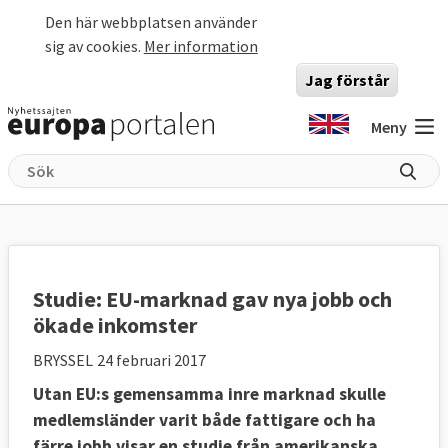
Hoppa till huvudinnehåll
Den här webbplatsen använder
sig av cookies.
Mer information
Jag förstår
Meny
Studie: EU-marknad gav nya jobb och
ökade inkomster
BRYSSEL
24 februari 2017
Utan EU:s gemensamma inre marknad skulle
medlemsländer varit både fattigare och ha
färre jobb visar en studie från amerikanska