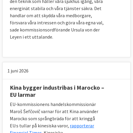
den teknik som håller våra sjukhus igång, våra
energinät stabila och våra tjänster säkra. Det
handlar om att skydda våra medborgare,
försvara våra intressen och göra våra egna val,
sade kommissionsordförande Ursula von der
Leyen i ett uttalande.
1 juni 2026
Kina bygger industribas i Marocko –
EU larmar
EU-kommissionens handelskommissionär
Maroš Šefčovič varnar för att Kina använder
Marocko som språngbräda för att kringgå
EU:s tullar på kinesiska varor,
rapporterar
Financial Times
. Kinesiska