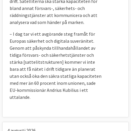
drift. Satelliterna ska stärka kapaciteten för
bland annat försvars-, säkerhets- och
räddningstjänster att kommunicera och att
analysera vad som händer på marken.
– I dag tar vi ett avgörande steg framåt för
Europas säkerhet och digitala suveränitet.
Genom att påskynda tillhandahållandet av
tidiga försvars- och säkerhetstjänster och
stärka [sattelitstrukturen] kommer vi inte
bara att få nätet i drift tidigare än planerat
utan också öka den säkra statliga kapaciteten
med mer än 60 procent inom unionen, sade
EU-kommissionär
Andrius Kubilius i ett
uttalande
.
4 augusti 2026