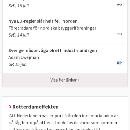
SvD, 16 juli
Nya EU-regler slår helt fel i Norden
Företrädare för nordiska bryggeri­föreningar
SvD, 14 juli
Sverige måste våga bli ett industriland igen
Adam Cwejman
GP, 15 juni
Visa fler länkar +
Rotterdameffekten
Att Nederländernas import från den inre marknaden är
så låg beror på att en stor del av de varor som kommer
till Europa från resten av världen anländer till