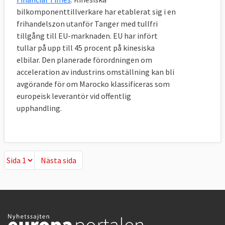
bilkomponenttillverkare har etablerat sig i en
frihandelszon utanför Tanger med tullfri
tillgång till EU-marknaden. EU har infört
tullar på upp till 45 procent på kinesiska
elbilar. Den planerade förordningen om
acceleration av industrins omställning kan bli
avgörande för om Marocko klassificeras som
europeisk leverantör vid offentlig
upphandling.
Nästa sida
Nästa sida