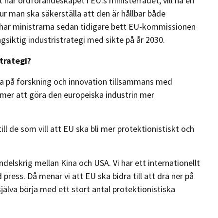
t har ordförandeskapet i EU:s ministerrådet, vill ha en
ur man ska säkerställa att den är hållbar både
a har ministrarna sedan tidigare bett EU-kommissionen
gsiktig industristrategi med sikte på år 2030.
trategi?
era på forskning och innovation tillsammans med
mmer att göra den europeiska industrin mer
ill de som vill att EU ska bli mer protektionistiskt och
andelskrig mellan Kina och USA. Vi har ett internationellt
 press. Då menar vi att EU ska bidra till att dra ner på
jälva börja med ett stort antal protektionistiska