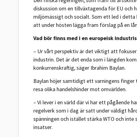
Den finska regeringen, som fram till årsskifte
diskussion om en tillväxtagenda för EU och h
miljömässigt och socialt. Som ett led i dett
att under hösten lägga fram förslag på en lån
Vad bör finns med i en europeisk industris
– Ur vårt perspektiv är det viktigt att fokus
industrin. Det är det enda som i längden ko
konkurrenskraftig, säger Ibrahim Baylan.
Baylan höjer samtidigt ett varningens finger t
resa olika handelshinder mot omvärlden.
– Vi lever i en värld där vi har ett pågående h
regelverk som i dag är satt under väldigt hård
spänningen och istället stärka WTO och inte s
insatser.