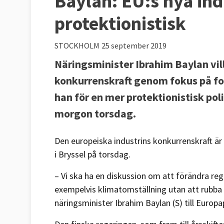
Baylan: EU:s nya indu
protektionistisk
STOCKHOLM
25 september 2019
Näringsminister Ibrahim Baylan vil
konkurrenskraft genom fokus på fo
han för en mer protektionistisk polit
morgon torsdag.
Den europeiska industrins konkurrenskraft är
i Bryssel på torsdag.
– Vi ska ha en diskussion om att förändra reg
exempelvis klimatomställning utan att rubba
näringsminister Ibrahim Baylan (S) till Europ