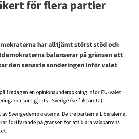
kert för flera partier
okraterna har alltjämt störst stöd och
stdemokraterna balanserar på gränsen att
ar den senaste sonderingen inför valet
på fredagen en opinionsundersökning inför EU-valet
deringarna som gjorts i Sverige (se faktaruta).
t av Sverigedemokraterna. De tre partierna Liberalerna,
ar fortfarande på gränsen för att klara valspärrens
et.