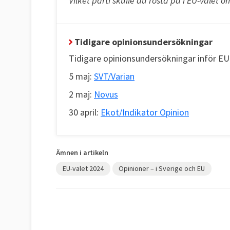
Vilket parti skulle du rösta på i EU-valet o
Tidigare opinionsundersökningar
Tidigare opinionsundersökningar inför EU-
5 maj:
SVT/Varian
2 maj:
Novus
30 april:
Ekot/Indikator Opinion
Ämnen i artikeln
EU-valet 2024
Opinioner – i Sverige och EU