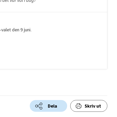
m det var val i dag?
valet den 9 juni.
Dela
Skriv ut