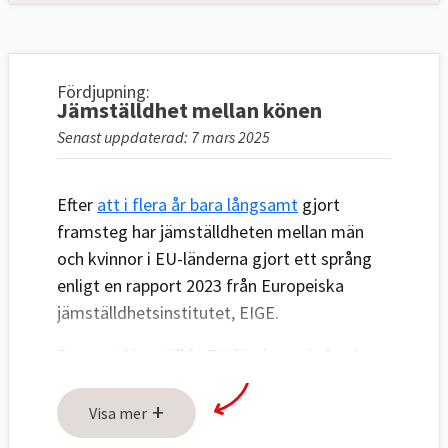
Fördjupning:
Jämställdhet mellan könen
Senast uppdaterad: 7 mars 2025
Efter
att i flera år bara långsamt
gjort
framsteg har jämställdheten mellan män
och kvinnor i EU-länderna gjort ett språng
enligt en rapport 2023 från Europeiska
jämställdhetsinstitutet, EIGE.
De mest jämställda EU-länderna är Sverige,
Nederländerna och Danmark.
+
Sverige
toppade indexet redan 2005
när
Visa mer
första mätningen gjordes och har sedan