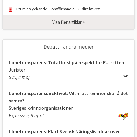
Ett misslyckande – omförhandla EU-direktivet
EU har tre utgångspunkter för
Visa fler artiklar +
jämställdhetsarbetet: Lika lön för lika
arbete, tillåten särbehandling för att nå
jämställdhet samt att en
Debatt i andra medier
jämställdhetsaspekt ska ingå i all EU:s
verksamhet.
Lönetransparens: Total brist på respekt för EU-rätten
Jurister
EU:s jämställdhetsarbete sker genom
SvD, 8 maj
minimiregler som medlemsstaterna måste
uppfylla, samt genom handlingsprogram
Lönetransparensdirektivet: Vill ni att kvinnor ska få det
som sträcker sig över flera år.
sämre?
Sveriges kvinnoorganisationer
Våld mot kvinnor
är ett problem i samtliga
Expressen, 9 april
EU-länder. Nästan
fyra av tio kvinnor
i EU
(2014) är eller har varit utsatta för fysiskt
Lönetransparens: Klart Svensk Näringsliv bölar över