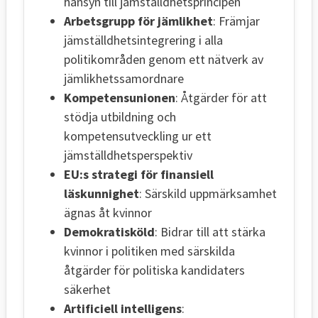
hänsyn till jämställdhetsprincipen
Arbetsgrupp för jämlikhet
: Främjar
jämställdhetsintegrering i alla
politikområden genom ett nätverk av
jämlikhetssamordnare
Kompetensunionen
: Åtgärder för att
stödja utbildning och
kompetensutveckling ur ett
jämställdhetsperspektiv
EU:s strategi för finansiell
läskunnighet
: Särskild uppmärksamhet
ägnas åt kvinnor
Demokratisköld
: Bidrar till att stärka
kvinnor i politiken med särskilda
åtgärder för politiska kandidaters
säkerhet
Artificiell intelligens
: