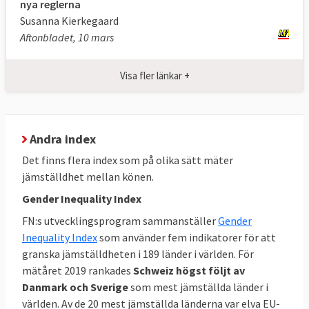
våld och tio procent för sexuellt våld.
nya reglerna
Hundratusentals kvinnor och flickor faller
Susanna Kierkegaard
dessutom varje år offer för människohandel.
Aftonbladet, 10 mars
Med 47,6 procent kvinnor i parlamentet
Visa fler länkar +
hade Island 2023 det mest jämställda
parlamentet i Europa. Jumboplatsen
innehas av Ungern med 13,1 procent
Andra index
kvinnliga parlamentariker.
Det finns flera index som på olika sätt mäter
jämställdhet mellan könen.
Gender Inequality Index
FN:s utvecklingsprogram sammanställer
Gender
Inequality Index
som använder fem indikatorer för att
granska jämställdheten i 189 länder i världen. För
mätåret 2019 rankades
Schweiz högst följt av
Danmark och Sverige
som mest jämställda länder i
världen. Av de 20 mest jämställda länderna var elva EU-