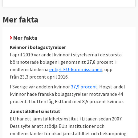
dess behållit toppositionen i EU. I botten på
skalan återfinns Rumänien, Ungern och
Mer fakta
Tjeckien.
Mer fakta
Kvinnor i bolagsstyrelser
I april 2019 var andel kvinnor i styrelserna i de största
börsnoterade bolagen i genomsnitt 27,8 procent i
medlemsländerna
enligt EU-kommissionen
, upp
från 23,3 procent april 2016.
I Sverige var andelen kvinnor
37,9 procent
. Högst andel
kvinnor hade franska bolagsstyrelser motsvarande 44
procent. I botten låg Estland med 8,5 procent kvinnor.
Jämställdhetsinstitut
EU har ett jämställdhetsinstitut i Litauen sedan 2007.
Dess syfte är att stödja EU:s institutioner och
medlemsländer för ökad jämställdhet och bekämpning