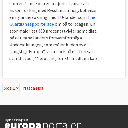
som en fiende och en majoritet anser att
risken för krig med Ryssland är hög. Det visar
en ny undersökning i nio EU-länder som
The
Guardian rapporterade
om på torsdagen. En
stor majoritet (69 procent) tvivlar samtidigt
på det egna landets försvarsförmåga.
Undersökningen, som målar bilden av ett
"ängsligt Europa", visar dock på ett fortsatt
starkt stöd (74 procent) för EU-medlemskap.
Nästa sida
Nästa sida