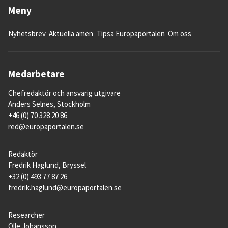
Meny
Nyhetsbrev
Aktuella ämen
Tipsa Europaportalen
Om oss
Medarbetare
Chefredaktör och ansvarig utgivare
Anders Selnes, Stockholm
+46 (0) 70 328 20 86
red@europaportalen.se
Redaktör
Fredrik Haglund, Bryssel
+32 (0) 493 77 87 26
fredrik.haglund@europaportalen.se
Researcher
Olle Johansson