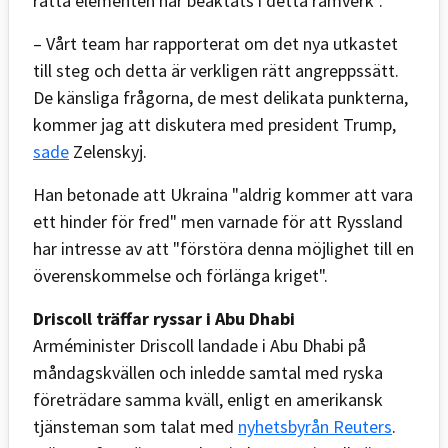
rätta elementen har beaktats i detta ramverk".
– Vårt team har rapporterat om det nya utkastet
till steg och detta är verkligen rätt angreppssätt.
De känsliga frågorna, de mest delikata punkterna,
kommer jag att diskutera med president Trump,
sade
Zelenskyj.
Han betonade att Ukraina "aldrig kommer att vara
ett hinder för fred" men varnade för att Ryssland
har intresse av att "förstöra denna möjlighet till en
överenskommelse och förlänga kriget".
Driscoll träffar ryssar i Abu Dhabi
Arméminister Driscoll landade i Abu Dhabi på
måndagskvällen och inledde samtal med ryska
företrädare samma kväll, enligt en amerikansk
tjänsteman som talat med
nyhetsbyrån Reuters
.