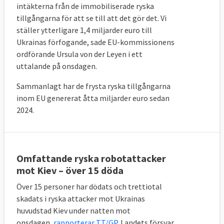
intäkterna från de immobiliserade ryska
tillgångarna för att se till att det gör det. Vi
ställer ytterligare 1,4 miljarder euro till
Ukrainas förfogande, sade
EU-kommissionens
ordförande Ursula
von der Leyen i ett
uttalande på onsdagen.
Sammanlagt har de frysta ryska tillgångarna
inom EU genererat åtta miljarder euro sedan
2024.
Omfattande ryska robotattacker
mot Kiev – över 15 döda
Över 15 personer har dödats och trettiotal
skadats i ryska attacker mot Ukrainas
huvudstad Kiev under natten mot
onsdagen,
rapporterar TT/GP
. Landets försvar