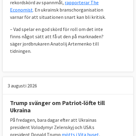
rekordskörd av spannmål,
rapporterar The
Economist
. En ukrainsk branschorganisation
varnar för att situationen snart kan bli kritisk.
– Vad spelar en god skörd för roll om det inte
finns något sätt att få ut den på marknaden?
säger jordbrukaren Anatolij Artemenko till
tidningen.
3 augusti 2026
Trump svänger om Patriot-löfte till
Ukraina
På fredagen, bara dagar efter att Ukrainas
president Volodymyr Zelenskyj och USA:s
president Donald Trump
mötts i Vita huset
,