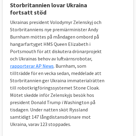
Storbritannien lovar Ukraina
fortsatt stöd
Ukrainas president Volodymyr Zelenskyj och
Storbritanniens nye premiärminister Andy
Burnham möttes på måndagen ombord på
hangarfartyget HMS Queen Elizabeth i
Portsmouth för att diskutera drönarprojekt
och Ukrainas behov av luftvärnsrobotar,
rapporterar AP News
. Burnham, som
tillträdde för en vecka sedan, meddelade att
Storbritannien ger Ukraina immaterialrätten
till robotkrigföringssystemet Stone Cloak.
Mötet skedde inför Zelenskyjs besök hos
president Donald Trump i Washington på
tisdagen. Under natten sköt Ryssland
samtidigt 147 långdistansdrönare mot
Ukraina, varav 123 stoppades.